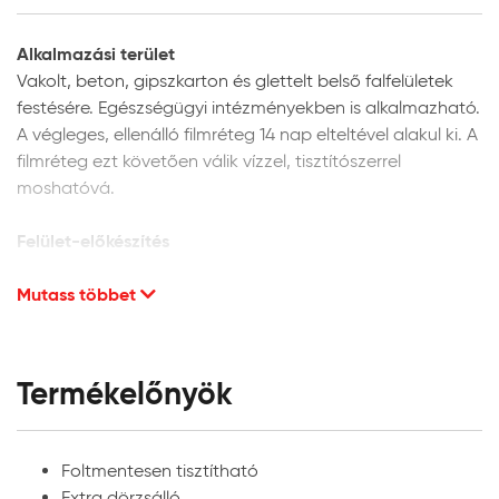
Alkalmazási terület
Vakolt, beton, gipszkarton és glettelt belső falfelületek
festésére. Egészségügyi intézményekben is alkalmazható.
A végleges, ellenálló filmréteg 14 nap elteltével alakul ki. A
filmréteg ezt követően válik vízzel, tisztítószerrel
moshatóvá.
Felület-előkészítés
A festendő felület legyen száraz, hordképes, egyenletes
Mutass többet
szívóképességű, megfelelően alapozott. A porló, leváló
részeket el kell távolítani és az adott alapfelületnek
megfelelően kijavítani. CMC alapú glett anyagok
Termékelőnyök
használata nem javasolt
Új, vakolt vagy beton, illetve; gipsz tartalmú glettel
előkészített vagy gipszkarton felületek: Finoman csiszolja
Foltmentesen tisztítható
meg a felületet csiszolópapírral majd tisztítsa meg a
Extra dörzsálló