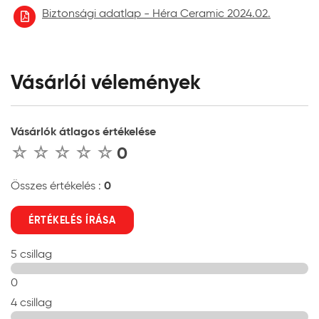
minél gyorsabban, még a szennyező anyag
Biztonsági adatlap - Héra Ceramic 2024.02.
száradása előtt azt eltávolítani. A felületre száradt
intenzív színanyagokat tartalmazó
szennyeződéseket (pl. vörösbor, olaj, sár) sok
esetben nem lehet maradéktalanul, foltmentesen
Vásárlói vélemények
eltávolítani.
Vásárlók átlagos értékelése
0
0
Összes értékelés :
ÉRTÉKELÉS ÍRÁSA
5 csillag
0
4 csillag