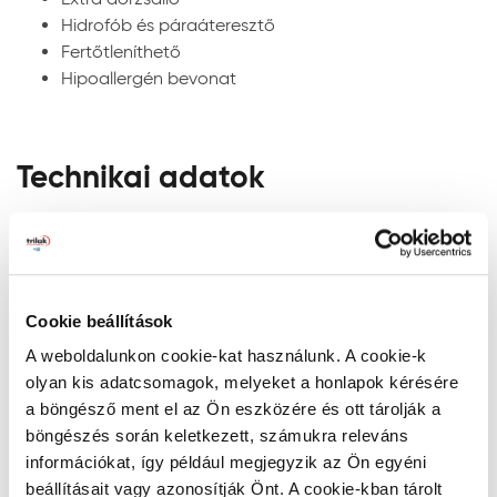
portól. Alapozáshoz és a felület szívóképességének
Hidrofób és páraáteresztő
kiegyenlítéséhez Héra Falfix vagy Héra Prémium 3in1
Fertőtleníthető
alapozó használatát javasoljuk a termékismertetőben
Hipoallergén bevonat
leírt módon.
Régi, már festett felületek: Finoman csiszolja meg a
Technikai adatok
felületet csiszolópapírral majd tisztítsa meg a portól.
Alapozáshoz és a felület szívóképességének
kiegyenlítéséhez Héra Falfix vagy Héra Prémium 3in1
alapozó használatát javasoljuk a termékismertetőben
Alapadatok
leírt módon.
Kiszerelés:
2,5 l
Penésszel fertőzött felületek: A penésztelepeket nedves
Cookie beállítások
2
Kiadósság:
14 m
/l
tisztítással (pl. lekeféléssel vagy lekaparással) el kell
A weboldalunkon cookie-kat használunk. A cookie-k
Fedőképesség:
2. osztály - kiváló
távolítani, majd Héra penészgátló lemosóoldattal kell
olyan kis adatcsomagok, melyeket a honlapok kérésére
Nedves dörzsállóság:
1. osztály - kiemelkedő
kezelni a termékismertetőben leírt módon. Csak akkor
a böngésző ment el az Ön eszközére és ott tárolják a
alkalmazzunk a továbbiakban Héra Ceramic falfestéket,
Fényesség:
selyemmatt
böngészés során keletkezett, számukra releváns
ha a fertőzött felületet rendszeresen fertőtlenítjük.
információkat, így például megjegyzik az Ön egyéni
beállításait vagy azonosítják Önt. A cookie-kban tárolt
Alkalmazási adatok
Mutass többet