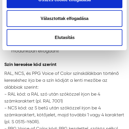
kattintással megismerheti és beállíthatja, hogy mely
szóróberendezéssel. Szóráshoz a szórási paramétereket
és átvétele kizárólag a helyszínen lehetséges. Az
cookie alkalmazását fogadja el.
az adott géptípushoz kell beállítani. Airless szóráshoz az
oldalon feltűntetett színek tájékoztató jellegűek.
irányadó beállítások a következők:
Kérjük a színt a felhasználás elött ellenőrizze.
Választottak elfogadása
Reklamációt kizárólag a szín ellenőrzése után, de
még a termék felhasználása elött fogadunk. Előzetes
szín ellenőrzés nélkül felhordott festék vagy vakolat
Elutasítás
esetén színeltérésre vonatkozó reklamációt nem áll
módunkban elfogadni!
fúvóka:
0,018" - 0,026"
Szín keresése kód szerint
nyomás:
150 - 180 bar
fúvókaszög:
50°
RAL, NCS, és PPG Voice of Color színskálákban történő
hígítás:
maximum 2% vízzel
kereséshez írja be a szín kódját a lenti mezőbe az
alábbiak szerint:
- RAL kód: a RAL szó után szóközzel írjon be 4
Megjegyzés: a javasolt rétegfelépítések minden esetben
számkaraktert (pl. RAL 7001)
a legjobb tudásunk szerinti ajánlások, a felhasználót nem
- NCS kód: az S betű után szóközzel írjon be 4
mentesítik az adott festendő felület vizsgálatától.
számkaraktert, kötőjelet, majd további 1 vagy 4 karaktert
(pl. S 0515-Y60R).
Tanácsok, ajánlások, speciális tudnivalók, egyebek
- PPG Voice of Color kód: PPG kezdettel, szóköz nélkül