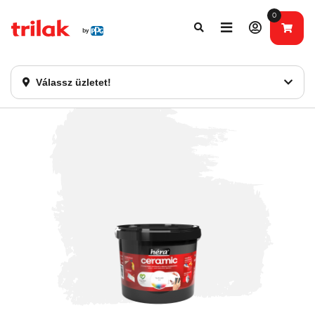
0
Fontos tájékoztatás!
Webshopunk hamarosan bezárásra kerül. Kérjük, új
rendelést már ne adjon le. Köszönjük eddigi bizalmát!
Válassz üzletet!