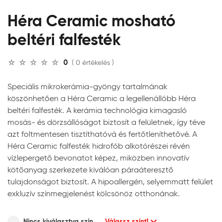
Héra Ceramic mosható
beltéri falfesték
0
( 0 értékelés )
Speciális mikrokerámia-gyöngy tartalmának
köszönhetően a Héra Ceramic a legellenállóbb Héra
beltéri falfesték. A kerámia technológia kimagasló
mosás- és dörzsállóságot biztosít a felületnek, így téve
azt foltmentesen tisztíthatóvá és fertőtleníthetővé. A
Héra Ceramic falfesték hidrofób alkotórészei révén
vízlepergető bevonatot képez, miközben innovatív
kötőanyag szerkezete kiválóan páraáteresztő
tulajdonságot biztosít. A hipoallergén, selyemmatt felület
exkluzív színmegjelenést kölcsönöz otthonának.
Nincs kiválasztva szín
Válassz színt!