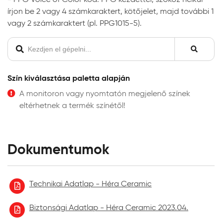
A végleges, ellenálló filmréteg 14 nap elteltével
írjon be 2 vagy 4 számkaraktert, kötőjelet, majd további 1
alakul ki. A filmréteg ezt követően válik vízzel,
vagy 2 számkaraktert (pl. PPG1015-5).
tisztítószerrel moshatóvá.
A gipszkarton lapra történő felhordáskor az
alapfelület nedvességre különösen érzékeny. Ez
hólyagosodást és lepattogzást okozhat. Ezért a
Szín kiválasztása paletta alapján
gyors száradás érdekében javasoljuk, hogy
A monitoron vagy nyomtatón megjelenő színek
gondoskodjon a kielégítő szellőzésről és
eltérhetnek a termék színétől!
hőmérsékletről.
Matt felületekbe a száradási folyamat megindulása
vagy a száradás után nem lehet visszajavítani,
visszanyúlni. A felhordásnál ügyeljen a megfelelő
Dokumentumok
festékmennyiség felvitelére és az egyenletes
eldolgozásra.
A bevonat tisztíthatósága nagymértékben függ
Technikai Adatlap - Héra Ceramic
attól, hogy a szennyeződés mennyi ideig van a
felületen, milyen mélyen tud a felület pórusaiba
Biztonsági Adatlap - Héra Ceramic 2023.04.
behatolni. Ha a felület szennyeződik, igyekezzünk