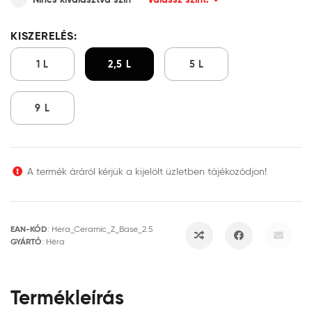
KISZERELÉS:
1 L
2,5 L
5 L
9 L
A termék áráról kérjük a kijelölt üzletben tájékozódjon!
EAN-KÓD
:
Hera_Ceramic_Z_Base_2.5
GYÁRTÓ
:
Héra
Termékleírás