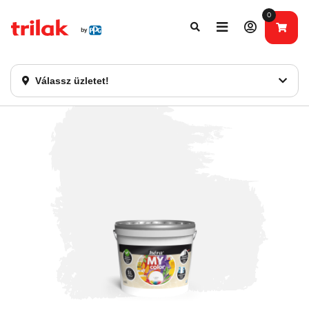
0
Fontos tájékoztatás!
Webshopunk hamarosan bezárásra kerül. Kérjük, új
rendelést már ne adjon le. Köszönjük eddigi bizalmát!
Válassz üzletet!