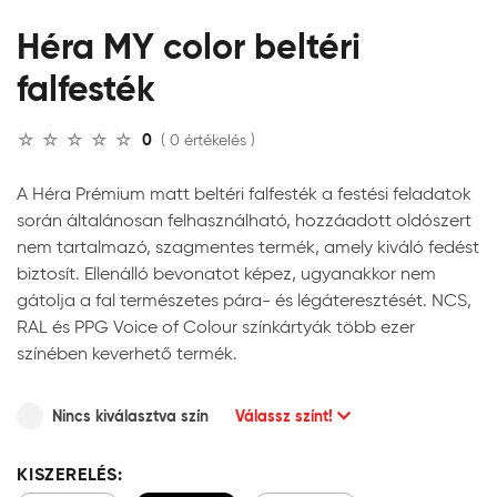
Héra MY color beltéri
falfesték
0
( 0 értékelés )
A Héra Prémium matt beltéri falfesték a festési feladatok
során általánosan felhasználható, hozzáadott oldószert
nem tartalmazó, szagmentes termék, amely kiváló fedést
biztosít. Ellenálló bevonatot képez, ugyanakkor nem
gátolja a fal természetes pára- és légáteresztését. NCS,
RAL és PPG Voice of Colour színkártyák több ezer
színében keverhető termék.
Nincs kiválasztva szín
Válassz színt!
KISZERELÉS: