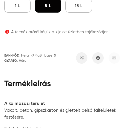
1 L
5 L
15 L
A termék áráról kérjük a kijelölt üzletben tájékozódjon!
EAN-KÓD
:
Hera_KPMatt_base_5
GYÁRTÓ
:
Héra
Termékleírás
Alkalmazási terület
Vakolt, beton, gipszkarton és glettelt belső falfelületek
festésére.