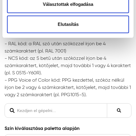
Választottak elfogadása
Megjegyzés: a javasolt rétegfelépítések minden esetben
Szín keresése kód szerint
a legjobb tudásunk szerinti ajánlások, és nem mentesítik
RAL, NCS, és PPG Voice of Color színskálákban történő
Elutasítás
a felhasználót az adott festendő felület vizsgálatától.
kereséshez írja be a szín kódját a lenti mezőbe az
alábbiak szerint:
Tanácsok, ajánlások, speciális tudnivalók, egyebek
- RAL kód: a RAL szó után szóközzel írjon be 4
A gipszkarton lapra történő felhordáskor az
számkaraktert (pl. RAL 7001)
alapfelület nedvességre különösen érzékeny. Ez
- NCS kód: az S betű után szóközzel írjon be 4
hólyagosodást, és lepattogzást okozhat. Ezért a
számkaraktert, kötőjelet, majd további 1 vagy 4 karaktert
gyors száradás érdekében javasoljuk, hogy
(pl. S 0515-Y60R).
gondoskodjon a kielégítő szellőzésről és
- PPG Voice of Color kód: PPG kezdettel, szóköz nélkül
hőmérsékletről.
írjon be 2 vagy 4 számkaraktert, kötőjelet, majd további 1
Matt felületekbe a száradási folyamat megindulása
vagy 2 számkaraktert (pl. PPG1015-5).
vagy a száradás után nem lehet visszajavítani,
visszanyúlni. A felhordásnál ügyeljen a megfelelő
festékmennyiség felvitelére és az egyenletes
eldolgozásra.
Szín kiválasztása paletta alapján