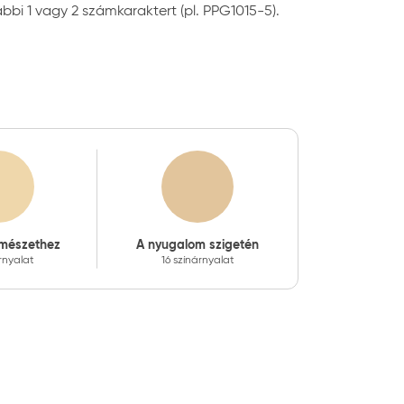
bbi 1 vagy 2 számkaraktert (pl. PPG1015-5).
rmészethez
A nyugalom szigetén
árnyalat
16 színárnyalat