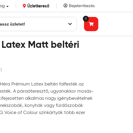
log
Üzletkereső
Bejelentkezés
k eddigi bizalmát!
0
assz üzletet!
Latex Matt beltéri
 )
éra Prémium Latex beltéri falfesték az
lfesték. A páraáteresztő, ugyanakkor mosás-
kifejezetten alkalmas nagy igénybevételnek
gyerekszobák, konyhák vagy fürdőszobák
G Voice of Colour színkártyák több ezer