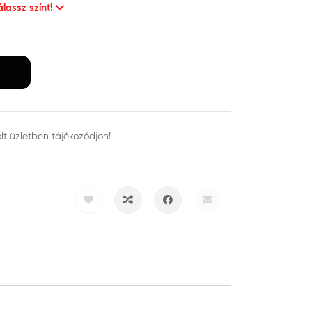
álassz színt!
ölt üzletben tájékozódjon!