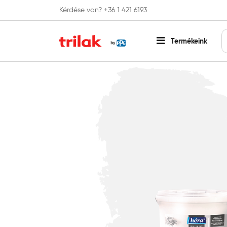
Kérdése van? +36 1 421 6193
Fontos tájékoztatás!
Webshopunk hamaros
Termékeink
Főoldal
Beltéri falfesték
Egyedi színkeverésű falfest