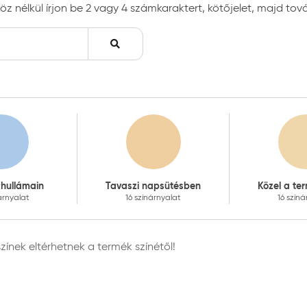
öz nélkül írjon be 2 vagy 4 számkaraktert, kötőjelet, majd tová
 hullámain
Tavaszi napsütésben
Közel a te
árnyalat
16 színárnyalat
16 szín
nek eltérhetnek a termék színétől!