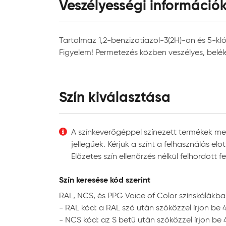
Veszélyességi információ
száradás érdekében javasoljuk, hogy gon
Alkalmazási terület:
beltér
Matt felületekbe a száradási folyamat m
Javasolt rétegszám:
megfelelő festékmennyiség felvitelére é
2
Tartalmaz 1,2-benzizotiazol-3(2H)-on és 5-klór
Rétegek közötti száradási idő:
2 óra
Figyelem! Permetezés közben veszélyes, bel
Használatba vételi idő:
2 óra
Felhordás módja:
ecset
Javasolt henger típusa:
mikro
Szín kiválasztása
Javasolt ecset típusa:
akril 
Szerszámok tisztítása:
vízzel
A színkeverőgéppel színezett termékek meg
jellegűek. Kérjük a színt a felhasználás el
Egyéb adatok
Előzetes szín ellenőrzés nélkül felhordot
Tárolási hőmérséklet:
5°C é
Szín keresése kód szerint
Tárolási mód:
erede
RAL, NCS, és PPG Voice of Color színskálákban
- RAL kód: a RAL szó után szóközzel írjon be 
- NCS kód: az S betű után szóközzel írjon be 4