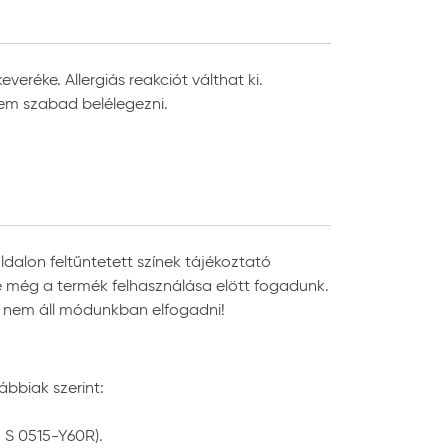
szanyúlni. A felhordásnál ügyeljen a
veréke. Allergiás reakciót válthat ki.
em szabad belélegezni.
dalon feltűntetett színek tájékoztató
, de még a termék felhasználása elött fogadunk.
ót nem áll módunkban elfogadni!
ábbiak szerint:
. S 0515-Y60R).