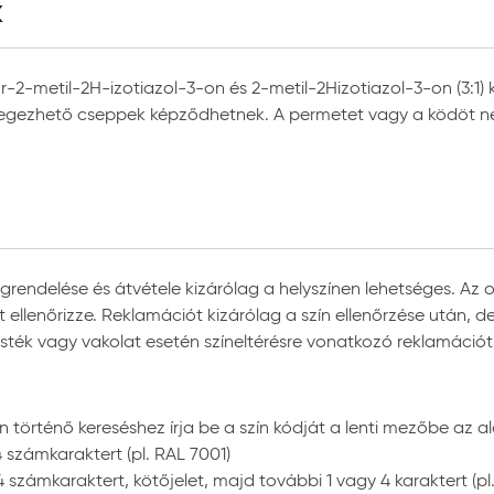
k
doskodjon a kielégítő szellőzésről és hőmérsékletről.
i falfelületek
egindulása vagy a száradás után nem lehet visszajavítani, vis
s az egyenletes eldolgozásra.
-2-metil-2H-izotiazol-3-on és 2-metil-2Hizotiazol-3-on (3:1) ke
élegezhető cseppek képződhetnek. A permetet vagy a ködöt n
tel, hengerrel, szóróberendezéssel
szálas festőhenger, poliamid festőhenger
ecset
rendelése és átvétele kizárólag a helyszínen lehetséges. Az ol
ött ellenőrizze. Reklamációt kizárólag a szín ellenőrzése után
t festék vagy vakolat esetén színeltérésre vonatkozó reklamáci
s 30°C fok között
ti csomagolásban, tűző naptól, fagytól védve
 történő kereséshez írja be a szín kódját a lenti mezőbe az al
4 számkaraktert (pl. RAL 7001)
 számkaraktert, kötőjelet, majd további 1 vagy 4 karaktert (pl