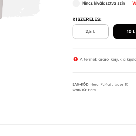
Nincs kiválasztva szín
V
KISZERELÉS:
2,5 L
10 L
A termék áráról kérjük a kijel
EAN-KÓD
:
Hera_PLMatt_base_10
GYÁRTÓ
:
Héra