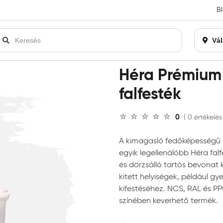
B
an bezárásra kerül. Kérjük, új rendelést már ne adjon le. Köszönjü
Vál
ék
Héra Prémium Latex Matt beltéri falfesték
Héra Prémium 
falfesték
0
( 0 értékelés
A kimagasló fedőképességű H
egyik legellenálóbb Héra fa
és dörzsálló tartós bevonat 
kitett helyiségek, például 
kifestéséhez. NCS, RAL és PP
színében keverhető termék.