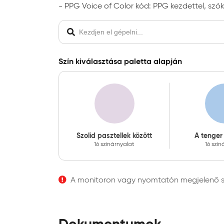
- PPG Voice of Color kód: PPG kezdettel, szók
Szín kiválasztása paletta alapján
Szolid pasztellek között
A tenger
16 színárnyalat
16 szín
A monitoron vagy nyomtatón megjelenő szí