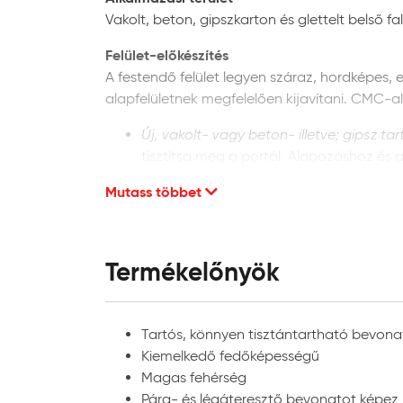
Vakolt, beton, gipszkarton és glettelt belső fa
Felület-előkészítés
A festendő felület legyen száraz, hordképes, e
alapfelületnek megfelelően kijavítani. CMC-
Új, vakolt- vagy beton- illetve; gipsz ta
tisztítsa meg a portól. Alapozáshoz és 
termékismertetőben leírt módon.
Mutass többet
Régi, már festett felületek:
finoman csisz
szívóképességének kiegyenlítéséhez Hér
Penésszel fertőzött felületek:
a penésztel
lemosóoldattal kell kezelni a termékism
Termékelőnyök
használható a termékismertetőben leír
Nikotin-, víz-, korom- vagy zsírfoltos felü
kefélni. Ezután Héra Folttakaró alapozót
Tartós, könnyen tisztántartható bevona
Kiemelkedő fedőképességű
Felhasználás
Magas fehérség
Pára- és légáteresztő bevonatot képez
Anyagelőkészítés, hígítás:
a terméket a f