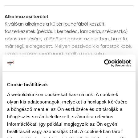
Alkalmazási terület
Kiválóan alkalmas a kültéri puhafából készült
faszerkezetek (például: kerítésléc, lambéria, széldeszka)
pórustömítésére, különösen abban az esetben, ha a fa
már régi, elöregedett. Mélyen beszívódik a farostok közé,
azokon erősen megtapad, kitölti a pórusokat.
Alkalmazható a Trikolor olajfesték hígítójaként is. Ilyenkor
a filmbe beépül, aktív hígítóként viselkedik.
Nem alkalmazható már lakkozott, festett fafelületen,
Mutass többet
Cookie beállítások
kizárólag a bevonat teljes eltávolítása után.
A weboldalunkon cookie-kat használunk. A cookie-k
Felület-előkészítés
olyan kis adatcsomagok, melyeket a honlapok kérésére
Termékelőnyök
a böngésző ment el az Ön eszközére és ott tárolják a
Új és régi puhafafelületek előkészítése:
a festendő
böngészés során keletkezett, számukra releváns
felület legyen száraz, pormentes, hordképes,
információkat, így például megjegyzik az Ön egyéni
megfelelően előkészített. A festendő felület max. 5%
A fa pórusaiba mélyen behatol
beállításait vagy azonosítják Önt. A cookie-kban tárolt
nedvességtartalmú faanyag lehet. A még bevonat