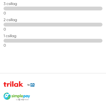
3 csillag
A visszatörlésre használt, lenolajkencével átitatott
rongyot lezárt fémedénybe vagy víz alá kell
0
helyezni, mert a szabad levegőn a rongy
2 csillag
öngyulladásra hajlamos.
A kész felületet 48 óra elteltével fesse át a Lazurán
0
vagy a Trinát család valamely, gombaölőt nem
1 csillag
tartalmazó termékével. Kültérben alkalmazott
fafelületeket kezelje Lazurán univerzális
0
faanyagvédővel.