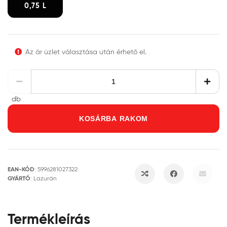
0,75 L
Az ár üzlet választása után érhető el.
db
KOSÁRBA RAKOM
EAN-KÓD
:
5996281027322
GYÁRTÓ
:
Lazurán
Termékleírás