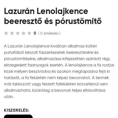
Lazurán Lenolajkence
beeresztő és pórustömítő
0
( 0 értékelés )
A Lazurán Lenolajkence kiválóan alkalmas kültéri
puhafából készült faszerkezetek beeresztésére és
pórustömítésére, alkalmazása kifejezetten ajánlott régi,
elöregedett faanyagok esetén. A lenolajkence a fa rostjai
közé mélyen beszívódva és azokon megtapadva fejti ki
hatását, a fa felületén nem képez bevonatot. A termék
már lakkozott vagy festett fafelületen közvetlenül nem
alkalmazható, kizárólag a bevonat teljes eltávolítása
után.
KISZERELÉS: