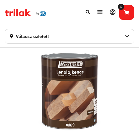
0
Fontos tájékoztatás!
Webshopunk hamarosan bezárásra kerül. Kérjük, új
rendelést már ne adjon le. Köszönjük eddigi bizalmát!
Válassz üzletet!