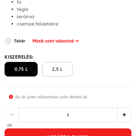
fa
tégla
kerámia
csempe felületekre
Fehér
Másik színt választok
KISZERELÉS:
0,75 L
2,5 L
Az ár üzlet választása után érhető el.
db