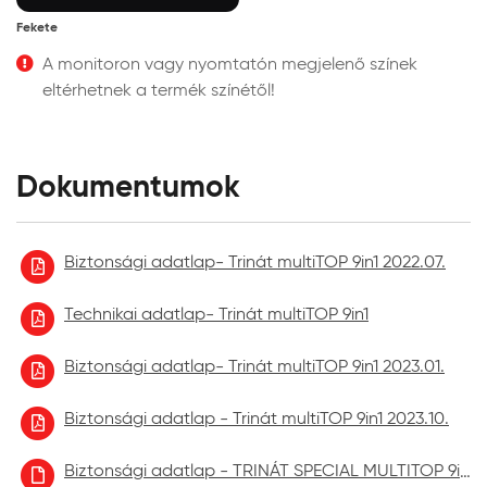
Irányadó beállítások airless
Présle
Fekete
szóráshoz:
szórás
fúvóka:
A monitoron vagy nyomtatón megjelenő színek
0,009”-0,011”
1,8-2
eltérhetnek a termék színétől!
nyomás:
180-200 bar
2,5-3,
fúvókaszög:
25°-65°
-
hígítás:
nem szükséges
max. 5% 
Dokumentumok
Színezhetőség:
Az L és Z bázis színkeverőgépen színezhető.
Száradási idő, átvonhatóság:
Biztonsági adatlap- Trinát multiTOP 9in1 2022.07.
A száradási idő és az átvonhatóság nagymértékben
függ az alapfelülettől, a páratartalomtól és a
Technikai adatlap- Trinát multiTOP 9in1
hőmérséklettől. Magasabb páratartalom és
alacsonyabb hőmérséklet esetén a száradási idő
Biztonsági adatlap- Trinát multiTOP 9in1 2023.01.
meghosszabbodik. +23 °C levegő- és
aljzathőmérsékletnél, 65% relatív páratartalom mellett kb.
Biztonsági adatlap - Trinát multiTOP 9in1 2023.10.
2 óra múlva érintésre száraz, 4 óra múlva átfesthető.
Biztonsági adatlap - TRINÁT SPECIAL MULTITOP 9in1 aktuális