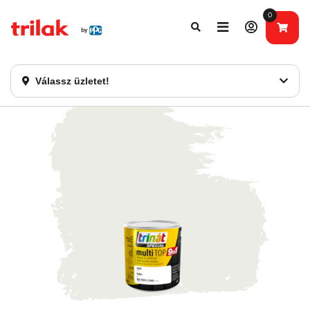
0
Fontos tájékoztatás!
Webshopunk hamarosan bezárásra kerül. Kérjük, új
rendelést már ne adjon le. Köszönjük eddigi bizalmát!
Válassz üzletet!