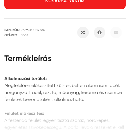
KOSÁRBA RAKOM
EAN-KÓD
:
5996281087760
GYÁRTÓ
:
Trinát
Termékleírás
Alkalmazási terület:
Megfelelően előkészített kül- és beltéri alumínium, acél,
horganyzott acél, réz, fa, műanyag, kerámia és csempe
felületek bevonataként alkalmazható.
Felület előkészítés:
A festendő felület legyen tiszta száraz, hordképes,
egyenletes szívóképességű. A porló, leváló részeket el kell