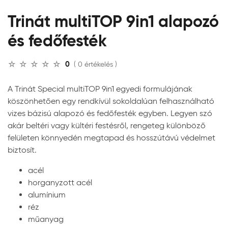
Trinát multiTOP 9in1 alapozó
és fedőfesték
0
( 0 értékelés )
A Trinát Special multiTOP 9in1 egyedi formulájának
köszönhetően egy rendkívül sokoldalúan felhasználható
vizes bázisú alapozó és fedőfesték egyben. Legyen szó
akár beltéri vagy kültéri festésről, rengeteg különböző
felületen könnyedén megtapad és hosszútávú védelmet
biztosít.
acél
horganyzott acél
alumínium
réz
műanyag