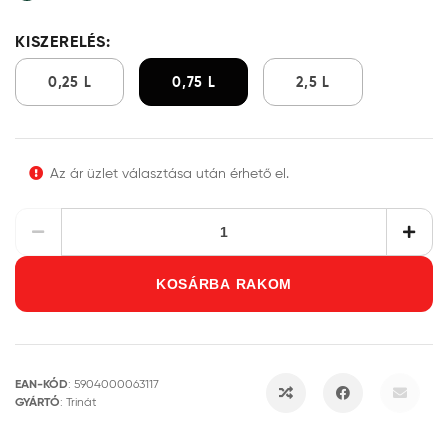
KISZERELÉS:
0,25 L
0,75 L
2,5 L
Az ár üzlet választása után érhető el.
KOSÁRBA RAKOM
EAN-KÓD
:
5904000063117
GYÁRTÓ
:
Trinát