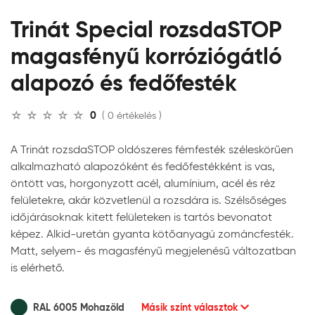
Trinát Special rozsdaSTOP
magasfényű korróziógátló
alapozó és fedőfesték
0
( 0 értékelés )
A Trinát rozsdaSTOP oldószeres fémfesték széleskörűen
alkalmazható alapozóként és fedőfestékként is vas,
öntött vas, horgonyzott acél, alumínium, acél és réz
felületekre, akár közvetlenül a rozsdára is. Szélsőséges
időjárásoknak kitett felületeken is tartós bevonatot
képez. Alkid-uretán gyanta kötőanyagú zománcfesték.
Matt, selyem- és magasfényű megjelenésű változatban
is elérhető.
RAL 6005 Mohazöld
Másik színt választok