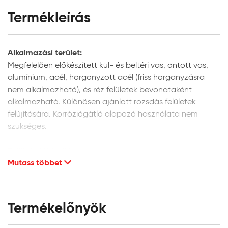
Termékleírás
Alkalmazási terület:
Megfelelően előkészített kül- és beltéri vas, öntött vas,
alumínium, acél, horgonyzott acél (friss horganyzásra
nem alkalmazható), és réz felületek bevonataként
alkalmazható. Különösen ajánlott rozsdás felületek
felújítására. Korróziógátló alapozó használata nem
szükséges.
Felület előkészítése:
Mutass többet
A festendő felület legyen tiszta száraz, hordképes,
egyenletes szívóképességű. A porló, leváló részeket el kell
távolítani és az adott alapfelületnek megfelelően
kijavítani.
Termékelőnyök
Új és régi fémfelületek esetén is zsírtalanítsa a felületet,