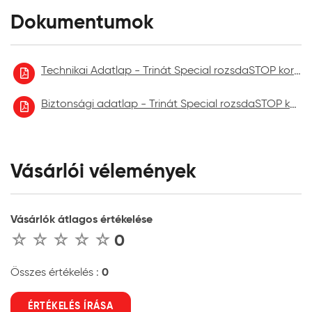
*15 év korrózióvédelem: a vonatkozó szabványok alapján
Dokumentumok
(MSZ EN ISO 12944) C2-H korróziós környezetben a
megfelelő korrózióvédelem elérése érdekében a bevonat
felhordása legalább 3 rétegben, összesen 135μm száraz
rétegvastagságban (3x45μm) kell, hogy megtörténjen.
Technikai Adatlap - Trinát Special rozsdaSTOP korróziógátló alapozó és fedőfesték
Biztonsági adatlap - Trinát Special rozsdaSTOP korróziógátló alapozó és fedőfesték 2025.04.
Vásárlói vélemények
Vásárlók átlagos értékelése
0
0
Összes értékelés :
ÉRTÉKELÉS ÍRÁSA