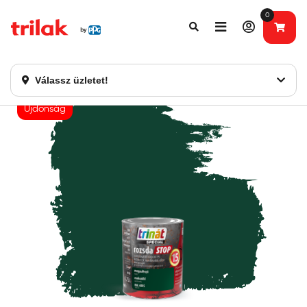
0
Fontos tájékoztatás!
Webshopunk hamarosan bezárásra kerül. Kérjük, új
rendelést már ne adjon le. Köszönjük eddigi bizalmát!
Válassz üzletet!
Újdonság