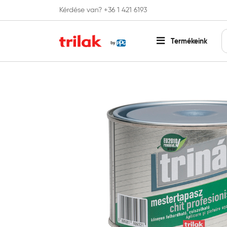
Kérdése van? +36 1 421 6193
Fontos tájékoztatás!
Webshopunk hamaros
Termékeink
Főoldal
Anyagok
Mestertapasz
Trinát mesterta