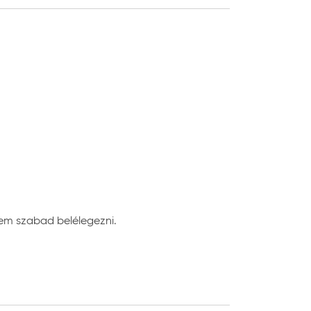
.
osan helyezze vissza az anyagra a fóliát.
em szabad belélegezni.