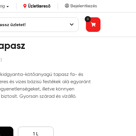
log
Üzletkereső
Bejelentkezés
k eddigi bizalmát!
0
assz üzletet!
tapasz
 )
, alkidgyanta-kötőanyagú tapasz fa- és
eres és vizes bázisú festékek alá egyaránt
i egyenetlenségeket, illetve könnyen
 biztosít. Gyorsan szárad és vízálló.
L
1 L