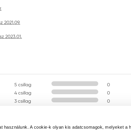
z
z 2021.09.
sz 2023.01.
5 csillag
0
4 csillag
0
3 csillag
0
2 csillag
0
1 csillag
0
t használunk. A cookie-k olyan kis adatcsomagok, melyeket a 