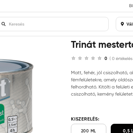
B
an bezárásra kerül. Kérjük, új rendelést már ne adjon le. Köszönjü
Vál
pasz
Trinát mester
0
( 0 értékelés
Matt, fehér, jól csiszolható
fémfelületekre, amely oldósz
felhordható. Kitölti a felület
csiszolható, kemény felületet
KISZERELÉS:
200 ML
0,5 