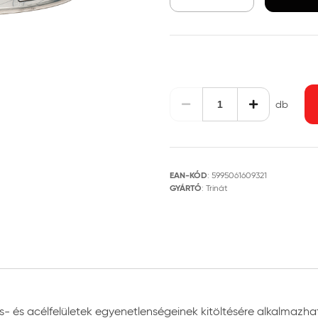
db
EAN-KÓD
:
5995061609321
GYÁRTÓ
:
Trinát
 vas- és acélfelületek egyenetlenségeinek kitöltésére alkalmaz