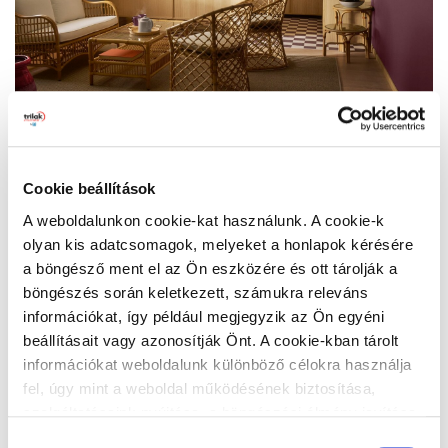
Ebben a tágas nappali-konyhában a tompa,
Cookie beállítások
természetes árnyalatok, a rattan és a fa melege
A weboldalunkon cookie-kat használunk. A cookie-k
nyugodt, földközeli eleganciát teremtenek. A színek
olyan kis adatcsomagok, melyeket a honlapok kérésére
tudatos zónázása ritmust és struktúrát ad a térnek.
a böngésző ment el az Ön eszközére és ott tárolják a
böngészés során keletkezett, számukra releváns
A lime-zöld, púderrózsaszín, narancs és szilvaszín
információkat, így például megjegyzik az Ön egyéni
kombinációja karakteres, mégis harmonikus palettát hoz
beállításait vagy azonosítják Önt. A cookie-kban tárolt
létre. Az Év Színe, a Secret Safari (PPG1110-4) jól működik
információkat weboldalunk különböző célokra használja
együtt több narancs árnyalattal, például Auburn Tress
fel, úgy mint a weboldal működésének biztosítása,
(PPG1070-6), Roman Bath (PPG1198-5) és Lazy Summer
szolgáltatásaink nyújtása, a böngészési élmény javítása,
(PPG1068-4), valamint a melegszürke Crushed Silk
a felhasználók érdeklődésének megfelelő, személyre
(PPG1024-3) tónussal, amely nyugodt alapot ad a térnek.
Hozzájárulás