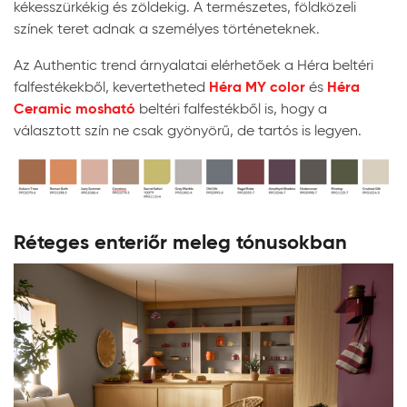
kékesszürkékig és zöldekig. A természetes, földközeli
színek teret adnak a személyes történeteknek.
Az Authentic trend árnyalatai elérhetőek a Héra beltéri
Héra MY color
Héra
falfestékekből, kevertetheted
és
Ceramic mosható
beltéri falfestékből is, hogy a
választott szín ne csak gyönyörű, de tartós is legyen.
Réteges enteriőr meleg tónusokban