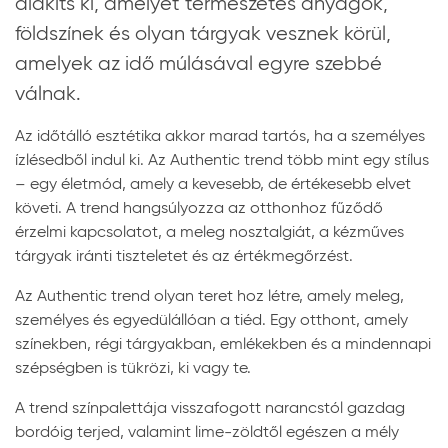
alakíts ki, amelyet természetes anyagok,
földszínek és olyan tárgyak vesznek körül,
amelyek az idő múlásával egyre szebbé
válnak.
Az időtálló esztétika akkor marad tartós, ha a személyes
ízlésedből indul ki. Az Authentic trend több mint egy stílus
– egy életmód, amely a kevesebb, de értékesebb elvet
követi. A trend hangsúlyozza az otthonhoz fűződő
érzelmi kapcsolatot, a meleg nosztalgiát, a kézműves
tárgyak iránti tiszteletet és az értékmegőrzést.
Az Authentic trend olyan teret hoz létre, amely meleg,
személyes és egyedülállóan a tiéd. Egy otthont, amely
színekben, régi tárgyakban, emlékekben és a mindennapi
szépségben is tükrözi, ki vagy te.
A trend színpalettája visszafogott narancstól gazdag
bordóig terjed, valamint lime-zöldtől egészen a mély