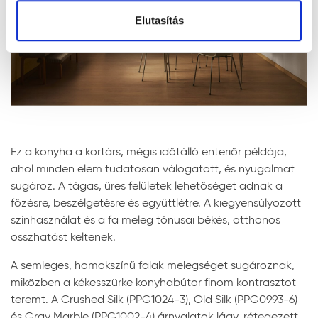
Elutasítás
Ez a konyha a kortárs, mégis időtálló enteriőr példája,
ahol minden elem tudatosan válogatott, és nyugalmat
sugároz. A tágas, üres felületek lehetőséget adnak a
főzésre, beszélgetésre és együttlétre. A kiegyensúlyozott
színhasználat és a fa meleg tónusai békés, otthonos
összhatást keltenek.
A semleges, homokszínű falak melegséget sugároznak,
miközben a kékesszürke konyhabútor finom kontrasztot
teremt. A Crushed Silk (PPG1024-3), Old Silk (PPG0993-6)
és Gray Marble (PPG1002-4) árnyalatok lágy, rétegezett