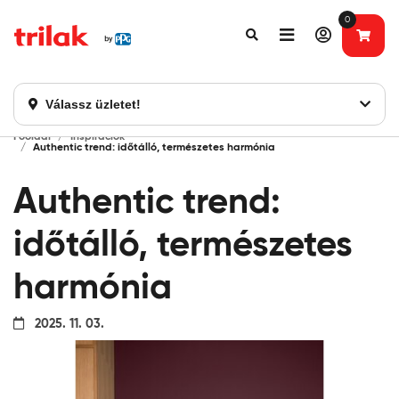
0
Fontos tájékoztatás!
Webshopunk hamarosan bezárásra kerül. Kérjük, új
rendelést már ne adjon le. Köszönjük eddigi bizalmát!
Válassz üzletet!
Főoldal
Inspirációk
Authentic trend: időtálló, természetes harmónia
Authentic trend:
időtálló, természetes
harmónia
2025. 11. 03.