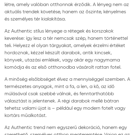
létre, amely valóban otthonnak érződik. A lényeg nem az
aktuális trendek követése, hanem az őszinte, kényelmes
és személyes tér kialakítása.
Az Authentic stílus lényege a rétegek és korszakok
keverése: így lesz a tér nemcsak szép, hanem történettel
teli. Helyezz el olyan tárgyakat, amelyek érzelmi értéket
hordoznak, kézzel készült darabok, antik kincsek,
könyvek, utazási emlékek, vagy akár egy nagymama
komódja és az első otthonodba vásárolt rattan fotel.
A minőség elsőbbséget élvez a mennyiséggel szemben. A
természetes anyagok, mint a fa, a len, a kő, az idő
múlásával csak szebbé válnak, és fenntarthatóbb
választást is jelentenek. A régi darabok mellé bátran
tehetsz valami újat is – például egy modern fotelt vagy
kortárs műalkotást.
Az Authentic trend nem egyszerű dekoráció, hanem egy
szerethető, személyes otthon megteremtése. Vajon ez az