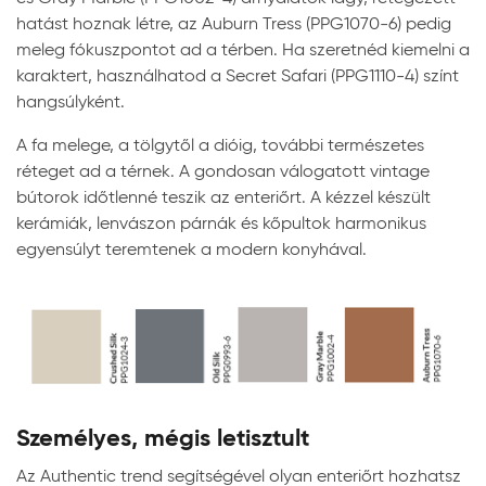
hatást hoznak létre, az Auburn Tress (PPG1070-6) pedig
meleg fókuszpontot ad a térben. Ha szeretnéd kiemelni a
karaktert, használhatod a Secret Safari (PPG1110-4) színt
hangsúlyként.
A fa melege, a tölgytől a dióig, további természetes
réteget ad a térnek. A gondosan válogatott vintage
bútorok időtlenné teszik az enteriőrt. A kézzel készült
kerámiák, lenvászon párnák és kőpultok harmonikus
egyensúlyt teremtenek a modern konyhával.
Személyes, mégis letisztult
Az Authentic trend segítségével olyan enteriőrt hozhatsz