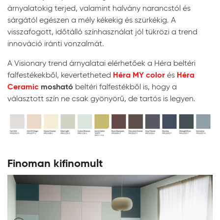
árnyalatokig terjed, valamint halvány narancstól és
sárgától egészen a mély kékekig és szürkékig. A
visszafogott, időtálló színhasználat jól tükrözi a trend
innováció iránti vonzalmát.
A Visionary trend árnyalatai elérhetőek a Héra beltéri
Héra MY color
Héra
falfestékekből, kevertetheted
és
Ceramic
mosható
beltéri falfestékből is, hogy a
választott szín ne csak gyönyörű, de tartós is legyen.
Finoman kifinomult