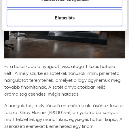
Elutasítás
Ez a hálószoba a nyugodt, visszafogott luxus hatását
kelti. A mély szürke és sötétkék tónusok intim, pihentető
hangulatot teremtenek, amelyet a lágy ágyneműk még
tovább finomítanak. A sötét árnyalatokban rejlő
drámaiság csendes, mégis hatásos.
A hangulatos, mély tónusú enteriőr kialakításához fesd a
falakat Gray Flannel (PPG1013-6) árnyalatra bársonyos
matt felülettel, így monolitikus, egységes hatást kapsz. A
szerkezeti elemeket kiemelheted egy finom