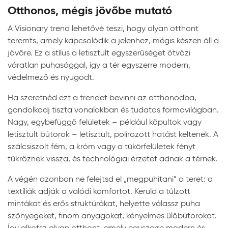
Otthonos, mégis jövőbe mutató
A Visionary trend lehetővé teszi, hogy olyan otthont
teremts, amely kapcsolódik a jelenhez, mégis készen áll a
jövőre. Ez a stílus a letisztult egyszerűséget ötvözi
váratlan puhasággal, így a tér egyszerre modern,
védelmező és nyugodt.
Ha szeretnéd ezt a trendet bevinni az otthonodba,
gondolkodj tiszta vonalakban és tudatos formavilágban.
Nagy, egybefüggő felületek – például kőpultok vagy
letisztult bútorok – letisztult, polírozott hatást keltenek. A
szálcsiszolt fém, a króm vagy a tükörfelületek fényt
tükröznek vissza, és technológiai érzetet adnak a térnek.
A végén azonban ne felejtsd el „megpuhítani” a teret: a
textíliák adják a valódi komfortot. Kerüld a túlzott
mintákat és erős struktúrákat, helyette válassz puha
szőnyegeket, finom anyagokat, kényelmes ülőbútorokat.
Így alkotsz olyan otthont, amely egyszerre modern és