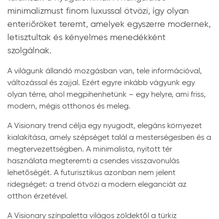
minimalizmust finom luxussal ötvözi, így olyan
enteriőröket teremt, amelyek egyszerre modernek,
letisztultak és kényelmes menedékként
szolgálnak.
A világunk állandó mozgásban van, tele információval,
változással és zajjal. Ezért egyre inkább vágyunk egy
olyan térre, ahol megpihenhetünk – egy helyre, ami friss,
modern, mégis otthonos és meleg.
A Visionary trend célja egy nyugodt, elegáns környezet
kialakítása, amely szépséget talál a mesterségesben és a
megtervezettségben. A minimalista, nyitott tér
használata megteremti a csendes visszavonulás
lehetőségét. A futurisztikus azonban nem jelent
ridegséget: a trend ötvözi a modern eleganciát az
otthon érzetével.
A Visionary színpaletta világos zöldektől a türkiz