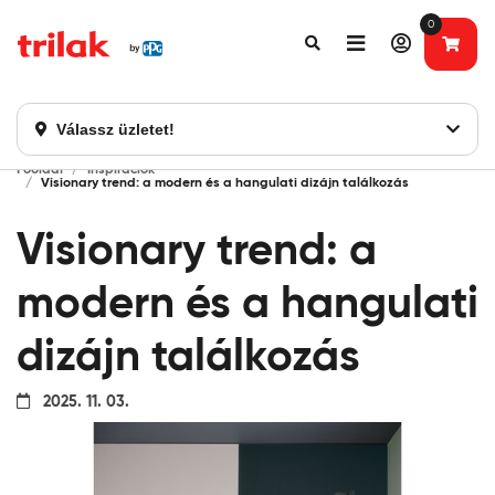
0
Fontos tájékoztatás!
Webshopunk hamarosan bezárásra kerül. Kérjük, új
rendelést már ne adjon le. Köszönjük eddigi bizalmát!
Válassz üzletet!
Főoldal
Inspirációk
Visionary trend: a modern és a hangulati dizájn találkozás
Visionary trend: a
modern és a hangulati
dizájn találkozás
2025. 11. 03.