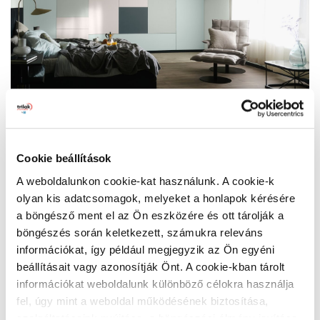
Ebben a hálószobában a puha pasztellszínek, a lágy
Cookie beállítások
zöldek és a kontrasztot adó sötétebb tónusok együtt
A weboldalunkon cookie-kat használunk. A cookie-k
teremtenek nyugodt, ugyanakkor modern és energikus
olyan kis adatcsomagok, melyeket a honlapok kérésére
hangulatot. A természetes fény, a puha textíliák és a
a böngésző ment el az Ön eszközére és ott tárolják a
kortárs formák elegye egy olyan enteriőrt hoz létre, amely
böngészés során keletkezett, számukra releváns
egyszerre hangulatos és kifinomult.
információkat, így például megjegyzik az Ön egyéni
Az ellazító tér kialakításához érdemes világos és sötét
beállításait vagy azonosítják Önt. A cookie-kban tárolt
árnyalatokat kombinálni: a halványszürke Fall Chill
információkat weboldalunk különböző célokra használja
(PPG1003-1), a világoszöld Eden Light (PPG1125-2) és a
fel, úgy mint a weboldal működésének biztosítása,
türkizes Cactus Blossom (PPG1138-1) mellett erős
szolgáltatásaink nyújtása, a böngészési élmény javítása,