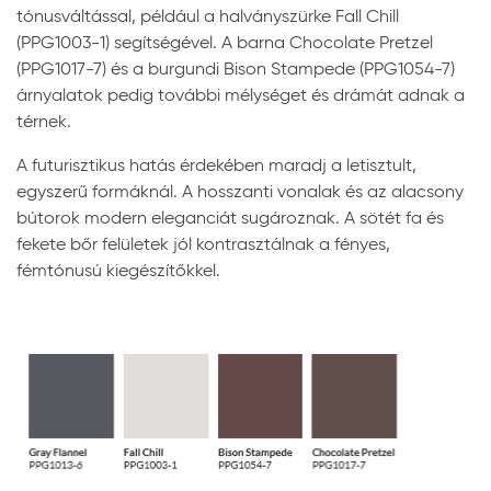
tónusváltással, például a halványszürke Fall Chill
(PPG1003-1) segítségével. A barna Chocolate Pretzel
(PPG1017-7) és a burgundi Bison Stampede (PPG1054-7)
árnyalatok pedig további mélységet és drámát adnak a
térnek.
A futurisztikus hatás érdekében maradj a letisztult,
egyszerű formáknál. A hosszanti vonalak és az alacsony
bútorok modern eleganciát sugároznak. A sötét fa és
fekete bőr felületek jól kontrasztálnak a fényes,
fémtónusú kiegészítőkkel.