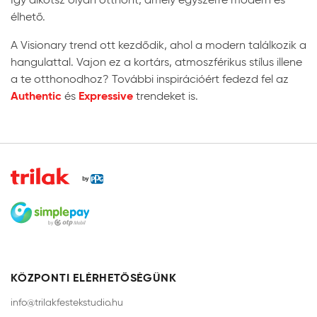
élhető.
A Visionary trend ott kezdődik, ahol a modern találkozik a
hangulattal. Vajon ez a kortárs, atmoszférikus stílus illene
a te otthonodhoz? További inspirációért fedezd fel az
Authentic
Expressive
és
trendeket is.
KÖZPONTI ELÉRHETŐSÉGÜNK
info@trilakfestekstudio.hu