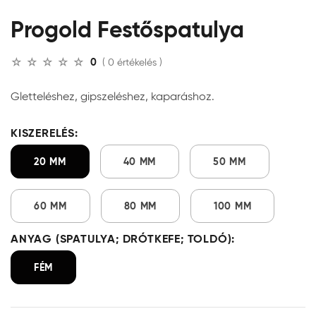
Progold Festőspatulya
0
( 0 értékelés )
Gletteléshez, gipszeléshez, kaparáshoz.
KISZERELÉS:
20 MM
40 MM
50 MM
60 MM
80 MM
100 MM
ANYAG (SPATULYA; DRÓTKEFE; TOLDÓ):
FÉM