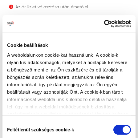
Az ár üzlet választása után érhető el.
db
Cookie beállítások
KOSÁRBA RAKOM
A weboldalunkon cookie-kat használunk. A cookie-k
olyan kis adatcsomagok, melyeket a honlapok kérésére
a böngésző ment el az Ön eszközére és ott tárolják a
böngészés során keletkezett, számukra releváns
EAN-KÓD
:
8595026015722
GYÁRTÓ
:
Progold
információkat, így például megjegyzik az Ön egyéni
beállításait vagy azonosítják Önt. A cookie-kban tárolt
információkat weboldalunk különböző célokra használja
Technikai adatok
fel, úgy mint a weboldal működésének biztosítása,
szolgáltatásaink nyújtása, a böngészési élmény javítása,
a felhasználók érdeklődésének megfelelő, személyre
Hozzájárulás
szabott ajánlatok megjelenítése, látogatottsági adatok
Alapadatok
Feltétlenül szükséges cookie-k
kiválasztása
elemzése. A weboldalunk által alkalmazott cookie-k,