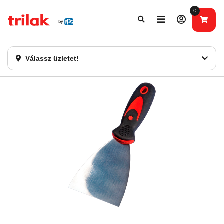
0
Fontos tájékoztatás!
Webshopunk hamarosan bezárásra kerül. Kérjük, új
rendelést már ne adjon le. Köszönjük eddigi bizalmát!
Válassz üzletet!