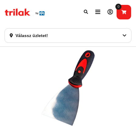
0
Fontos tájékoztatás!
Webshopunk hamarosan bezárásra kerül. Kérjük, új
rendelést már ne adjon le. Köszönjük eddigi bizalmát!
Válassz üzletet!