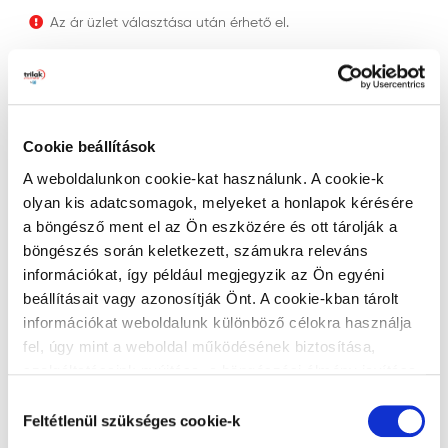
Az ár üzlet választása után érhető el.
db
Cookie beállítások
KOSÁRBA RAKOM
A weboldalunkon cookie-kat használunk. A cookie-k
olyan kis adatcsomagok, melyeket a honlapok kérésére
a böngésző ment el az Ön eszközére és ott tárolják a
böngészés során keletkezett, számukra releváns
EAN-KÓD
:
8595026015760
GYÁRTÓ
:
Progold
információkat, így például megjegyzik az Ön egyéni
beállításait vagy azonosítják Önt. A cookie-kban tárolt
információkat weboldalunk különböző célokra használja
Technikai adatok
fel, úgy mint a weboldal működésének biztosítása,
szolgáltatásaink nyújtása, a böngészési élmény javítása,
a felhasználók érdeklődésének megfelelő, személyre
Hozzájárulás
szabott ajánlatok megjelenítése, látogatottsági adatok
Alapadatok
Feltétlenül szükséges cookie-k
kiválasztása
elemzése. A weboldalunk által alkalmazott cookie-k,