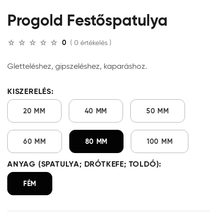
Progold Festőspatulya
0
( 0 értékelés )
Gletteléshez, gipszeléshez, kaparáshoz.
KISZERELÉS:
20 MM
40 MM
50 MM
60 MM
80 MM
100 MM
ANYAG (SPATULYA; DRÓTKEFE; TOLDÓ):
FÉM