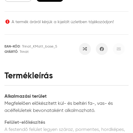
A termék áráról kérjük a kijelölt üzletben tájékozódjon!
EAN-KÓD
:
Trinat_KMatt_base_5
GYÁRTÓ
:
Trinát
Termékleírás
Alkalmazási terület
Megfelelően előkészített kül- és beltéri fa-, vas- és
acélfelületek bevonataként alkalmazható.
Felület-előkészítés
A festendő felület legyen száraz, pormentes, hordképes,