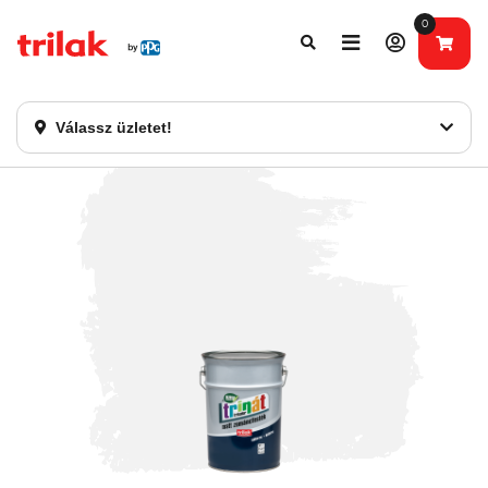
0
Fontos tájékoztatás!
Webshopunk hamarosan bezárásra kerül. Kérjük, új
rendelést már ne adjon le. Köszönjük eddigi bizalmát!
Válassz üzletet!