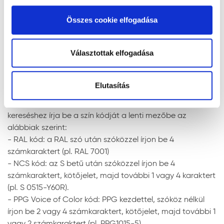
leírtakat.
Kérjük a színt a felhasználás elött ellenőrizze.
alkalmazását. A "Részletek megjelenítése” gombra
Reklamációt kizárólag a szín ellenőrzése után, de
Összes cookie elfogadása
Felhasználás
kattintással megismerheti és beállíthatja, hogy mely
még a termék felhasználása elött fogadunk. Előzetes
cookie alkalmazását fogadja el.
szín ellenőrzés nélkül felhordott festék vagy vakolat
Anyagelőkészítés, hígítás:
a terméket a feldolgozás
esetén színeltérésre vonatkozó reklamációt nem áll
Választottak elfogadása
előtt alaposan keverje fel, illetve bizonyos
módunkban elfogadni!
időközönként festés közben is. A Trinát matt
zománcfesték felhasználásra kész állapotban kerül
Elutasítás
Szín keresése kód szerint
forgalomba, hígítása nem szükséges. Amennyiben
mégis hígításra van szükség, ecsettel történő
RAL, NCS, és PPG Voice of Color színskálákban történő
felhordáshoz max. 2%, préslevegős szóráshoz max.
kereséshez írja be a szín kódját a lenti mezőbe az
10% Trinát szintetikus hígítóval hígítsa. A szerszámok
alábbiak szerint:
tisztítása és az elcseppenések eltávolítása a
- RAL kód: a RAL szó után szóközzel írjon be 4
megszáradásuk előtt szintetikus hígítóval vagy
számkaraktert (pl. RAL 7001)
lakkbenzinnel lehetséges.
- NCS kód: az S betű után szóközzel írjon be 4
Felhordás módja:
ecsettel, lakkhengerrel vagy
számkaraktert, kötőjelet, majd további 1 vagy 4 karaktert
szórással. Szóráshoz a szórási paramétereket az
(pl. S 0515-Y60R).
adott géptípushoz kell beállítani. Irányadó
- PPG Voice of Color kód: PPG kezdettel, szóköz nélkül
beállítások:
írjon be 2 vagy 4 számkaraktert, kötőjelet, majd további 1
vagy 2 számkaraktert (pl. PPG1015-5).