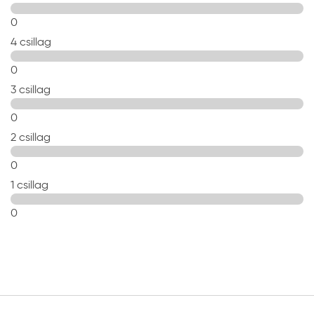
festett felületeken is, amelyek nem kapnak
0
természetes fényt.
4 csillag
A matt zománcfestékek különösen érzékenyek a
felület hibáira és a megfelelő ecsetkezelésre. A
0
száradás megindulása után a felületbe visszanyúlni,
3 csillag
visszajavítani nem szabad. Amennyiben hibát talál
a felületben a száradás után, a teljes tagozatot
0
fesse át ismét. A legszebb felületet megfelelő
2 csillag
szóróberendezéssel lehet elérni.
0
1 csillag
0