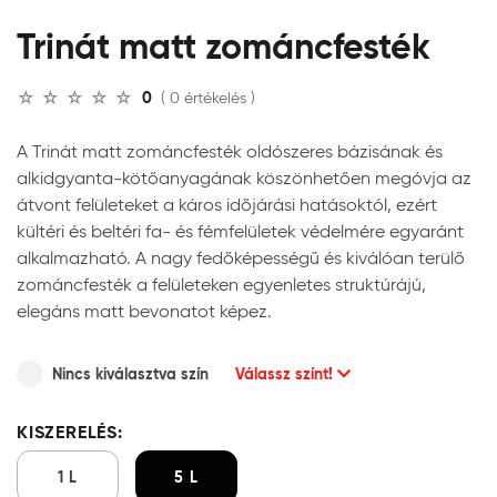
Trinát matt zománcfesték
0
( 0 értékelés )
A Trinát matt zománcfesték oldószeres bázisának és
alkidgyanta-kötőanyagának köszönhetően megóvja az
átvont felületeket a káros időjárási hatásoktól, ezért
kültéri és beltéri fa- és fémfelületek védelmére egyaránt
alkalmazható. A nagy fedőképességű és kiválóan terülő
zománcfesték a felületeken egyenletes struktúrájú,
elegáns matt bevonatot képez.
Nincs kiválasztva szín
Válassz színt!
KISZERELÉS:
1 L
5 L