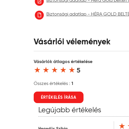
Biztonsági adatlap - Héra Gold beltéri 
Tárolási hőmérséklet:
5°C é
Tárolási mód:
erede
Biztonsági adatlap - HÉRA GOLD BELTÉ
Vásárlói vélemények
Vásárlók átlagos értékelése
5
1
Összes értékelés :
ÉRTÉKELÉS ÍRÁSA
Legújabb értékelés
Hegedüs Szilvia