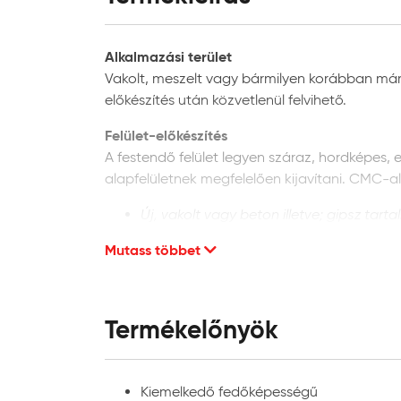
Alkalmazási terület
Vakolt, meszelt vagy bármilyen korábban már más
előkészítés után közvetlenül felvihető.
Felület-előkészítés
A festendő felület legyen száraz, hordképes, e
alapfelületnek megfelelően kijavítani. CMC-
Új, vakolt vagy beton illetve; gipsz tarta
tisztítsa meg a portól. Alapozáshoz és 
Mutass többet
termékismertetőben leírt módon.
Régi, már festett felületek:
finoman csisz
szívóképességének kiegyenlítéséhez Hér
Penésszel fertőzött felületek:
a penésztel
Termékelőnyök
lemosóoldattal kell kezelni a termékism
használható a termékismertetőben leírt 
rendszeresen fertőtlenítjük.
Kiemelkedő fedőképességű