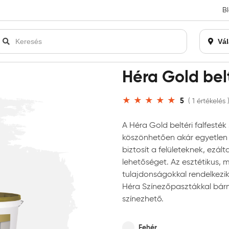
B
an bezárásra kerül. Kérjük, új rendelést már ne adjon le. Köszönjü
Vál
 beltéri falfesték
Héra Gold belt
5
( 1 értékelés 
A Héra Gold beltéri falfesté
köszönhetően akár egyetlen r
biztosít a felületeknek, ezá
lehetőséget. Az esztétikus, 
tulajdonságokkal rendelkezik.
Héra Színezőpasztákkal bárm
színezhető.
Fehér