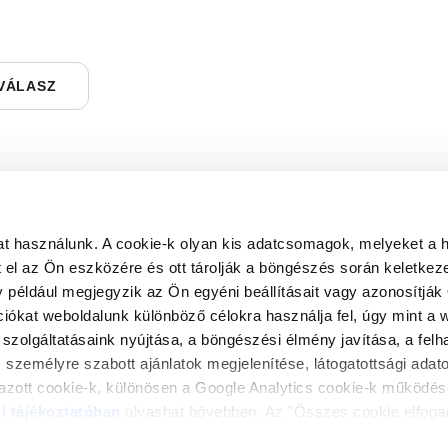
VÁLASZ
t használunk. A cookie-k olyan kis adatcsomagok, melyeket a 
el az Ön eszközére és ott tárolják a böngészés során keletkez
y például megjegyzik az Ön egyéni beállításait vagy azonosítják 
ciókat weboldalunk különböző célokra használja fel, úgy mint a 
szolgáltatásaink nyújtása, a böngészési élmény javítása, a fel
 személyre szabott ajánlatok megjelenítése, látogatottsági ada
mazott cookie-k, különösen a Google Analytics cookie-k működés
KÖZPONTI ELÉRHETŐSÉG
i tájékoztatóban
olvashat bővebben. Az "Összes cookie elfoga
info@trilakfestekstudio.hu
 a teljesítmény és analitikai, használati preferenciákat tároló, b