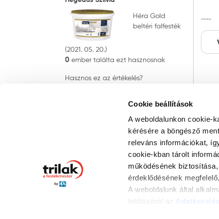
Héra Gold
.......
beltéri falfesték
(2021. 05. 20.)
0
ember találta ezt hasznosnak
Hasznos ez az értékelés?
IGEN
Cookie beállítások
A weboldalunkon cookie-ka
kérésére a böngésző ment 
releváns információkat, íg
cookie-kban tárolt informá
működésének biztosítása, 
érdeklődésének megfelelő,
A weboldalunk által alkal
letiltásáról az
Adatkezelés
gombra kattintva hozzájárul