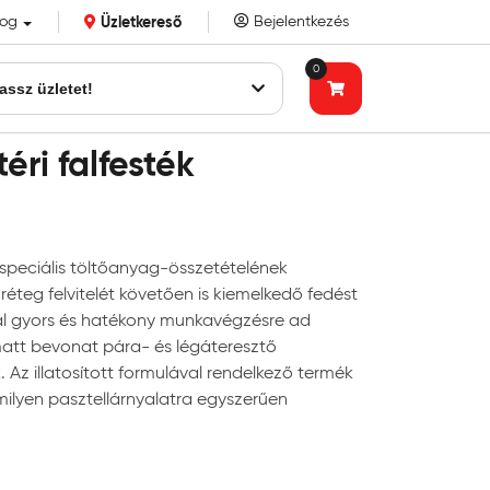
log
Üzletkereső
Bejelentkezés
k eddigi bizalmát!
0
assz üzletet!
éri falfesték
)
k speciális töltőanyag-összetételének
éteg felvitelét követően is kiemelkedő fedést
ltal gyors és hatékony munkavégzésre ad
matt bevonat pára- és légáteresztő
 Az illatosított formulával rendelkező termék
ilyen pasztellárnyalatra egyszerűen