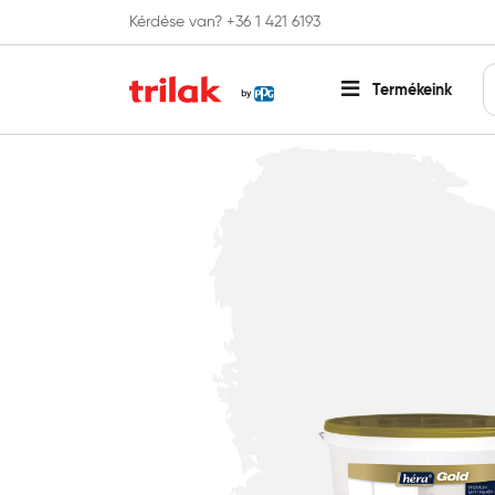
Kérdése van? +36 1 421 6193
Fontos tájékoztatás!
Webshopunk hamaros
Termékeink
Főoldal
Beltéri falfesték
Fehér falfesték
Héra Gold