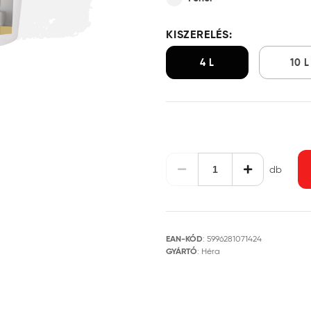
KISZERELÉS:
4 L
10 L
db
EAN-KÓD
:
5996281071424
GYÁRTÓ
:
Héra