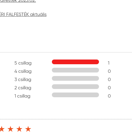
falfesték 2023.02.
s 30°C fok között
ti csomagolásban, tűző naptól, fagytól védve
RI FALFESTÉK aktuális
5 csillag
1
4 csillag
0
3 csillag
0
2 csillag
0
1 csillag
0