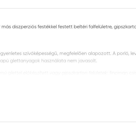
 diszperziós festékkel festett beltéri falfelületre, gipszkarton
gyenletes szívóképességű, megfelelően alapozott. A porló, levál
alapú glettanyagok használata nem javasolt.
lmú glettel előkészített vagy gipszkarton felületek
: finoman csi
a felület szívóképességének kiegyenlítéséhez Héra Falfix diszp
olja meg a felületet csiszolópapírral majd tisztítsa meg a port
a Falfix diszperziós mélyalapozó használatát javasoljuk a te
epeket nedves tisztítással (pl. lekeféléssel vagy lekaparással) 
ertetőben leírt módon. Penésszel fertőzött falfelületek eseté
módon. Csak akkor alkalmazzon a továbbiakban Héra Gold belté