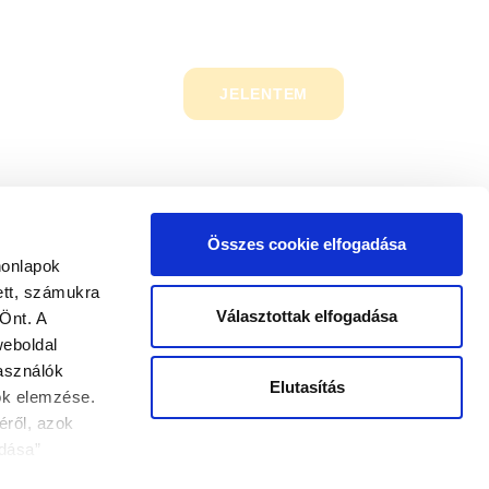
JELENTEM
Összes cookie elfogadása
honlapok
ett, számukra
Választottak elfogadása
Önt. A
weboldal
használók
Elutasítás
tok elemzése.
éről, azok
ÜNK
INFORMÁCIÓK
dása”
ÁSZF
esorolás alatt