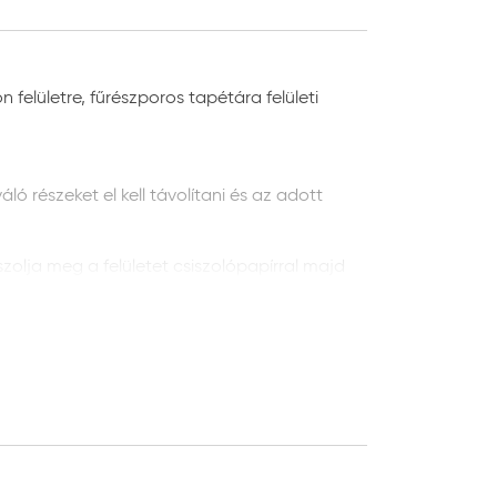
 felületre, fűrészporos tapétára felületi
ó részeket el kell távolítani és az adott
szolja meg a felületet csiszolópapírral majd
erziós mélyalapozó használatát javasoljuk a
ól. Alapozáshoz és a felület
rmékismertetőben leírt módon.
el kell távolítani, majd Héra penészgátló
n a Héra Prémium penészgátló adalék
ri falfestéket, ha a fertőzött felületet