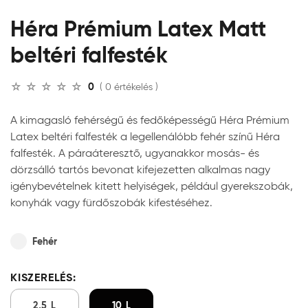
Héra Prémium Latex Matt
beltéri falfesték
0
( 0 értékelés )
A kimagasló fehérségű és fedőképességű Héra Prémium
Latex beltéri falfesték a legellenálóbb fehér színű Héra
falfesték. A páraáteresztő, ugyanakkor mosás- és
dörzsálló tartós bevonat kifejezetten alkalmas nagy
igénybevételnek kitett helyiségek, például gyerekszobák,
konyhák vagy fürdőszobák kifestéséhez.
Fehér
KISZERELÉS:
2,5 L
10 L