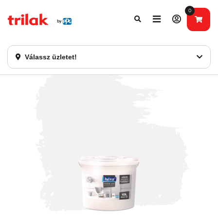
0
Fontos tájékoztatás!
Webshopunk hamarosan bezárásra kerül. Kérjük, új
rendelést már ne adjon le. Köszönjük eddigi bizalmát!
Válassz üzletet!