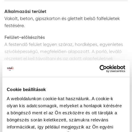
Alkalmazási terület
Vakolt, beton, gipszkarton és glettelt belső falfelületek
festésére.
Felület-előkészítés
A festendő felület legyen száraz, hordképes, egyenletes
szívóképességű, megfelelően alapozott. A porló, leváló
részeket el kell távolítani és az adott alapfelületnek
megfelelően kijavítani. CMC-alapú glett anyagok
használata nem javasolt.
Mutass többet
Új, vakolt- vagy beton- illetve; gipsz tartalmú
Cookie beállítások
glettel előkészített vagy gipszkarton-felületek:
finoman csiszolja meg a felületet csiszolópapírral
Termékelőnyök
A weboldalunkon cookie-kat használunk. A cookie-k
majd tisztítsa meg a portól. Alapozáshoz és a
olyan kis adatcsomagok, melyeket a honlapok kérésére
felület szívóképességének kiegyenlítéséhez Héra
a böngésző ment el az Ön eszközére és ott tárolják a
Falfix diszperziós mélyalapozó használatát
böngészés során keletkezett, számukra releváns
Tartós, könnyen tisztántartható bevonat
javasoljuk a termékismertetőben leírt módon.
információkat, így például megjegyzik az Ön egyéni
Kiemelkedő fedőképességű