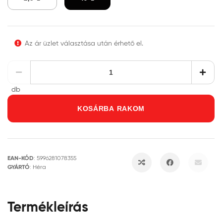
Az ár üzlet választása után érhető el.
db
KOSÁRBA RAKOM
EAN-KÓD
:
5996281078355
GYÁRTÓ
:
Héra
Termékleírás