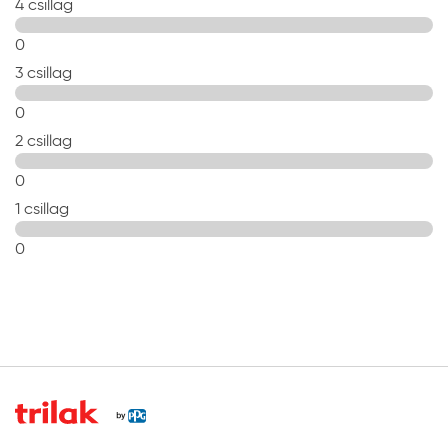
4 csillag
vagy a száradás után nem lehet visszajavítani,
visszanyúlni. A felhordásnál ügyeljen a megfelelő
0
festékmennyiség felvitelére és az egyenletes
3 csillag
eldolgozásra.
0
2 csillag
0
1 csillag
0