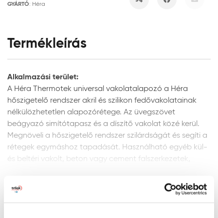
GYÁRTÓ
:
Héra
Termékleírás
Alkalmazási terület:
A Héra Thermotek universal vakolatalapozó a Héra
hőszigetelő rendszer akril és szilikon fedővakolatainak
nélkülözhetetlen alapozórétege. Az üvegszövet
beágyazó simítótapasz és a díszítő vakolat közé kerül.
Megnöveli a hőszigetelő rendszer szilárdságát és segíti a
rétegek egymáshoz tapadását. Használható egyéb kül-
és beltéri vakolt, beton vagy cement falszerkezetek,
épülethomlokzatok alapozására is. Lég- és
Mutass többet
páraáteresztő bevonata a fal természetes szellőzését
nem gátolja.
FELÜLET ELŐKÉSZÍTÉS: