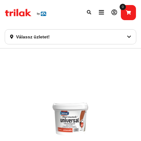
0
Fontos tájékoztatás!
Webshopunk hamarosan bezárásra kerül. Kérjük, új
rendelést már ne adjon le. Köszönjük eddigi bizalmát!
Válassz üzletet!