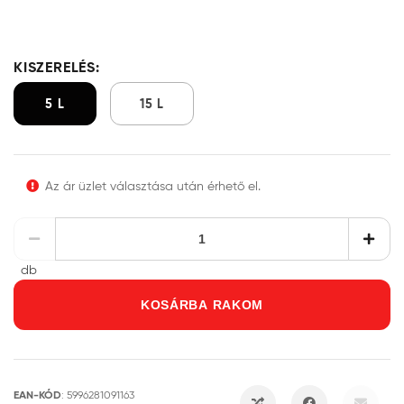
KISZERELÉS:
5 L
15 L
Az ár üzlet választása után érhető el.
db
KOSÁRBA RAKOM
EAN-KÓD
:
5996281091163