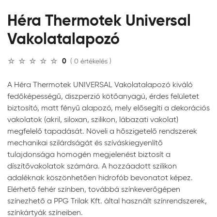
Héra Thermotek Universal
Vakolatalapozó
0
( 0 értékelés )
A Héra Thermotek UNIVERSAL Vakolatalapozó kiváló
fedőképességű, diszperzió kötőanyagú, érdes felületet
biztosító, matt fényű alapozó, mely elősegíti a dekorációs
vakolatok (akril, siloxan, szilikon, lábazati vakolat)
megfelelő tapadását. Növeli a hőszigetelő rendszerek
mechanikai szilárdságát és szíváskiegyenlítő
tulajdonsága homogén megjelenést biztosít a
díszítővakolatok számára. A hozzáadott szilikon
adaléknak köszönhetően hidrofób bevonatot képez.
Elérhető fehér színben, továbbá színkeverőgépen
színezhető a PPG Trilak Kft. által használt színrendszerek,
színkártyák színeiben.