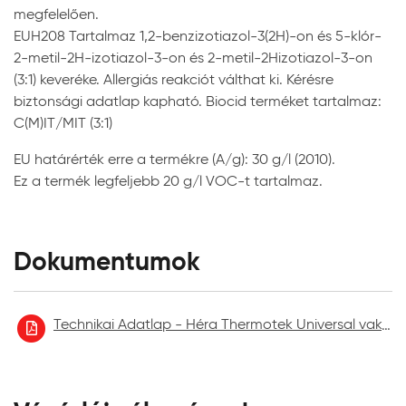
megfelelően.
módjától, a felülettől és a hígítástól. A megadott értékek
EUH208 Tartalmaz 1,2-benzizotiazol-3(2H)-on és 5-klór-
csak tájékoztató jellegűek. Az anyagszükséglet pontos
2-metil-2H-izotiazol-3-on és 2-metil-2Hizotiazol-3-on
értékét adott esetben a bevonandó falfelületen kell
(3:1) keveréke. Allergiás reakciót válthat ki. Kérésre
meghatározni. A megfelelő tartósság és védelem
biztonsági adatlap kapható. Biocid terméket tartalmaz:
eléréséhez a felületre szükséges a fentebb megadott
C(M)IT/MIT (3:1)
anyagmennyiséget felhordani.
EU határérték erre a termékre (A/g): 30 g/l (2010).
A feldolgozás hőmérséklete:
Ez a termék legfeljebb 20 g/l VOC-t tartalmaz.
Javasolt +5-25 oC közötti anyag, alapfelület és levegő
hőmérsékleten, 80%-os relatív páratartalom alatt.
Ne dolgozzunk esőre hajló, párás, hideg időben vagy
esőben. Ilyenkor a festék száradása jelentősen lelassul,
Dokumentumok
ami nem megfelelő végeredményhez vezethet. A friss
vakolatot a teljes száradásig védeni kell a csapadéktól.
Tűző napon és erős szélben sem szabad a felhordást
Technikai Adatlap - Héra Thermotek Universal vakolatalapozó
végezni, mert a gyorsabb száradás esetenként rosszabb
tapadáshoz vezethet.
Felhordás módja: