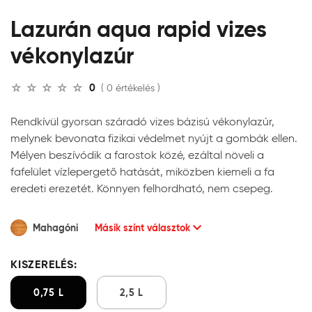
Lazurán aqua rapid vizes
vékonylazúr
0
( 0 értékelés )
Rendkívül gyorsan száradó vizes bázisú vékonylazúr,
melynek bevonata fizikai védelmet nyújt a gombák ellen.
Mélyen beszívódik a farostok közé, ezáltal növeli a
fafelület vízlepergető hatását, miközben kiemeli a fa
eredeti erezetét. Könnyen felhordható, nem csepeg.
Mahagóni
Másik színt választok
KISZERELÉS:
0,75 L
2,5 L