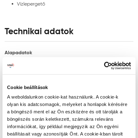
hígítása nem szükséges. A szerszámok tisztítása és az
Vízlepergető
elcseppenések eltávolítása, azok megszáradása előtt
vízzel, a megszáradás után csak aromás
szénhidrogéneket tartalmazó oldószerrel lehetséges.
Technikai adatok
Anyagszükséglet:
Javasolt rétegszám: min. 2 réteg (a rétegek között
csiszolni és portalanítani szükséges)
Alapadatok
Egy rétegben: 0,1 l/m2
Fantázia név:
Mahagóni
A feldolgozás hőmérséklete:
Kiszerelés:
0,75 l
Javasolt +5-25oC közötti anyag, alapfelület és levegő
2
Kiadósság:
10 m
/l
hőmérsékleten, 65%-os relatív páratartalom alatt.
Cookie beállítások
Technológia:
vizes bázisú
Felhordás módja: Akril ecsettel, hengerrel vagy szórással.
A weboldalunkon cookie-kat használunk. A cookie-k
Megjelenés:
vékonylazúr
olyan kis adatcsomagok, melyeket a honlapok kérésére
Színezhetőség:
Termékméret:
a böngésző ment el az Ön eszközére és ott tárolják a
9,9x9,9x11,9cm
A Lazurán Aqua Rapid gyárilag kevert színekben
Mutass többet
böngészés során keletkezett, számukra releváns
kapható. A színárnyalatok egymással keverhetők.
információkat, így például megjegyzik az Ön egyéni
Alkalmazási adatok
Száradási idő, átvonhatóság:
beállításait vagy azonosítják Önt. A cookie-kban tárolt