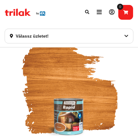
0
Fontos tájékoztatás!
Webshopunk hamarosan bezárásra kerül. Kérjük, új
rendelést már ne adjon le. Köszönjük eddigi bizalmát!
Válassz üzletet!