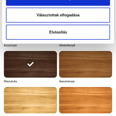
Másik szín választása
cookie alkalmazását fogadja el.
Választottak elfogadása
Elutasítás
Ezüstnyír
Vörösfenyő
Mandula
Gesztenye