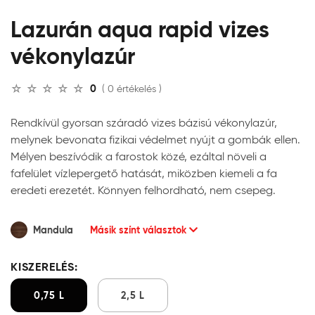
Lazurán aqua rapid vizes
vékonylazúr
0
( 0 értékelés )
Rendkívül gyorsan száradó vizes bázisú vékonylazúr,
melynek bevonata fizikai védelmet nyújt a gombák ellen.
Mélyen beszívódik a farostok közé, ezáltal növeli a
fafelület vízlepergető hatását, miközben kiemeli a fa
eredeti erezetét. Könnyen felhordható, nem csepeg.
Mandula
Másik színt választok
KISZERELÉS:
0,75 L
2,5 L