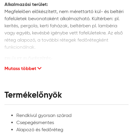
Alkalmazási terület:
Megfelelően előkészített, nem mérettartó kül- és beltéri
fafelületek bevonataként alkalmazható. Kültérben: pl.
kerítés, pergola, kerti faházak, beltérben pl. lambéria
vagy egyéb, kevésbé igénybe vett fafelületekre. Az első
réteg alapozó, a további rétegek fedőrétegként
funkcionálnak.
FELÜLET ELŐKÉSZÍTÉS:
Régi, már festett fafelület esetén lazúr vagy festékréteg
Mutass többet
eltávolítása. A festendő felület legyen száraz, tiszta,
valamint tapadó szennyeződésektől és portól mentes.
Csiszolás a fa szálirányában, portalanítás. A festendő
Termékelőnyök
faanyag max. 5 % nedvességtartalmú lehet.
Anyagelőkészítés, hígítás:
A terméket a feldolgozás előtt alaposan keverje fel, illetve
Rendkívül gyorsan szárad
bizonyos időközönként festés közben is. A Lazurán Aqua
Csepegésmentes
Rapid felhasználásra kész állapotban kerül forgalomba,
Alapozó és fedőréteg