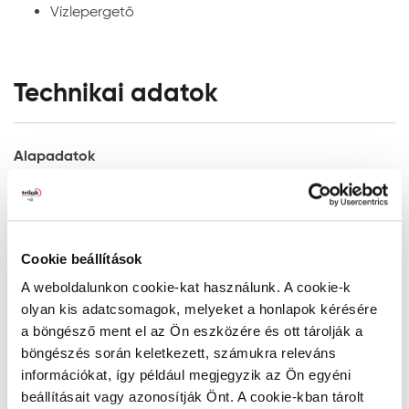
hígítása nem szükséges. A szerszámok tisztítása és az
Vízlepergető
elcseppenések eltávolítása, azok megszáradása előtt
vízzel, a megszáradás után csak aromás
szénhidrogéneket tartalmazó oldószerrel lehetséges.
Technikai adatok
Anyagszükséglet:
Javasolt rétegszám: min. 2 réteg (a rétegek között
csiszolni és portalanítani szükséges)
Alapadatok
Egy rétegben: 0,1 l/m2
Fantázia név:
Mandula
A feldolgozás hőmérséklete:
Kiszerelés:
0,75 l
Javasolt +5-25oC közötti anyag, alapfelület és levegő
2
Kiadósság:
10 m
/l
hőmérsékleten, 65%-os relatív páratartalom alatt.
Cookie beállítások
Technológia:
vizes bázisú
Felhordás módja: Akril ecsettel, hengerrel vagy szórással.
A weboldalunkon cookie-kat használunk. A cookie-k
Megjelenés:
vékonylazúr
olyan kis adatcsomagok, melyeket a honlapok kérésére
Színezhetőség:
Termékméret:
a böngésző ment el az Ön eszközére és ott tárolják a
9,9x9,9x11,9cm
A Lazurán Aqua Rapid gyárilag kevert színekben
Mutass többet
böngészés során keletkezett, számukra releváns
kapható. A színárnyalatok egymással keverhetők.
információkat, így például megjegyzik az Ön egyéni
Alkalmazási adatok
Száradási idő, átvonhatóság:
beállításait vagy azonosítják Önt. A cookie-kban tárolt