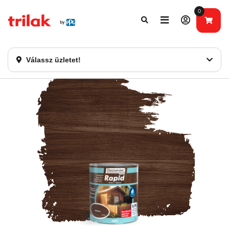
0
Fontos tájékoztatás!
Webshopunk hamarosan bezárásra kerül. Kérjük, új
rendelést már ne adjon le. Köszönjük eddigi bizalmát!
Válassz üzletet!