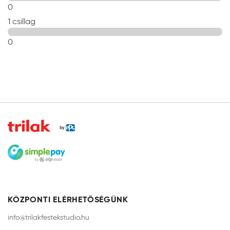
0
1 csillag
0
KÖZPONTI ELÉRHETŐSÉGÜNK
info@trilakfestekstudio.hu