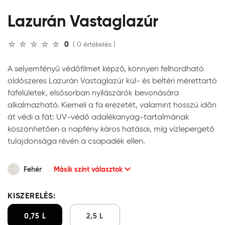
Lazurán Vastaglazúr
0
( 0 értékelés )
A selyemfényű védőfilmet képző, könnyen felhordható
oldószeres Lazurán Vastaglazúr kül- és beltéri mérettartó
fafelületek, elsősorban nyílászárók bevonására
alkalmazható. Kiemeli a fa erezetét, valamint hosszú időn
át védi a fát: UV-védő adalékanyag-tartalmának
köszönhetően a napfény káros hatásai, míg vízlepergető
tulajdonsága révén a csapadék ellen.
Fehér
Másik színt választok
KISZERELÉS:
0,75 L
2,5 L