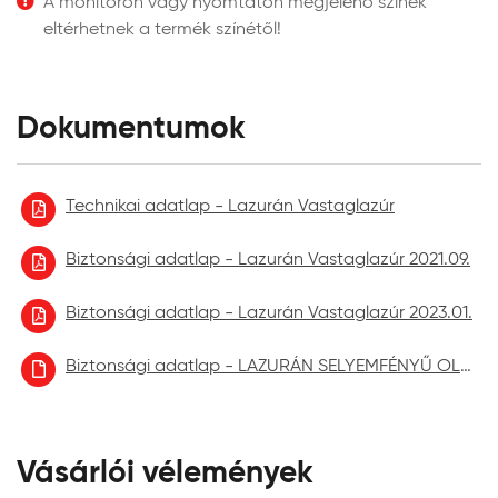
A monitoron vagy nyomtatón megjelenő színek
kizárólag beltérre javasoljuk.
eltérhetnek a termék színétől!
Egyes fafajták jelentős mennyiségű csersavat
tartalmaznak, amely nedvesség (eső,
páralecsapódás) hatására kioldódhatnak. A
felületről lefolyó csersavas víz ásványi felületeken
Dokumentumok
barnás elszíneződéseket okozhatnak, mint pl.
kerítés lábazatokon, vakolt felületeken. Ne
alkalmazzon külső térben magas csersav tartalmú
Technikai adatlap - Lazurán Vastaglazúr
fafajtákat.
Biztonsági adatlap - Lazurán Vastaglazúr 2021.09.
Biztonsági adatlap - Lazurán Vastaglazúr 2023.01.
Biztonsági adatlap - LAZURÁN SELYEMFÉNYŰ OLDÓSZERES VASTAGLAZÚR aktuális
Vásárlói vélemények