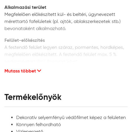
Alkalmazási terület
Megfelelően előkészített kül- és beltéri, úgynevezett
mérettartó fafelületek (pl. ajtók, ablakszerkezetek stb.)
bevonataként alkalmazható.
Felület-előkészítés
A festendő felület legyen száraz, pormentes, hordképes,
megfelelően előkészített. A festendő felület max. 5 %
nedvességtartalmú faanyag lehet.
Mutass többet
Új fafelületek előkészítése:
finoman csiszolja meg a
felületet csiszolópapírral a fa szálirányában, majd
tisztítsa meg a portól. Külső térben történő
alkalmazás esetén megelőző védelem céljából
Termékelőnyök
Lazurán Univerzális faanyagvédőszer használata
szükséges.
Puhafa-felületek előkészítése:
a még bevonat
Dekoratív selyemfényű védőfilmet képez a felületen
nélküli, új puhafa-fajtákból készült felületek
Könnyen felhordható
csiszolás és portalanítás után közvetlenül
Vízlepergető