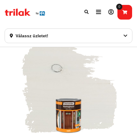
0
Fontos tájékoztatás!
Webshopunk hamarosan bezárásra kerül. Kérjük, új
rendelést már ne adjon le. Köszönjük eddigi bizalmát!
Válassz üzletet!