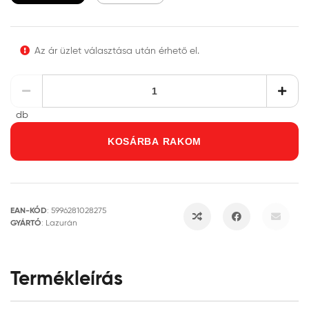
Az ár üzlet választása után érhető el.
db
KOSÁRBA RAKOM
EAN-KÓD
:
5996281028275
GYÁRTÓ
:
Lazurán
Termékleírás