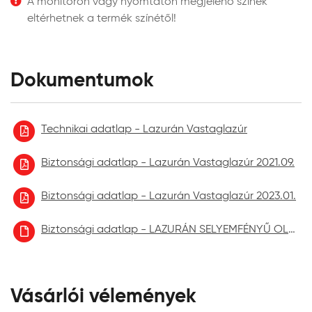
A monitoron vagy nyomtatón megjelenő színek
kizárólag beltérre javasoljuk.
eltérhetnek a termék színétől!
Egyes fafajták jelentős mennyiségű csersavat
tartalmaznak, amely nedvesség (eső,
páralecsapódás) hatására kioldódhatnak. A
felületről lefolyó csersavas víz ásványi felületeken
Dokumentumok
barnás elszíneződéseket okozhatnak, mint pl.
kerítés lábazatokon, vakolt felületeken. Ne
alkalmazzon külső térben magas csersav tartalmú
Technikai adatlap - Lazurán Vastaglazúr
fafajtákat.
Biztonsági adatlap - Lazurán Vastaglazúr 2021.09.
Biztonsági adatlap - Lazurán Vastaglazúr 2023.01.
Biztonsági adatlap - LAZURÁN SELYEMFÉNYŰ OLDÓSZERES VASTAGLAZÚR aktuális
Vásárlói vélemények