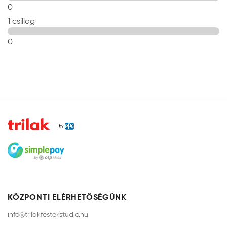
0
1 csillag
0
KÖZPONTI ELÉRHETŐSÉGÜNK
info@trilakfestekstudio.hu