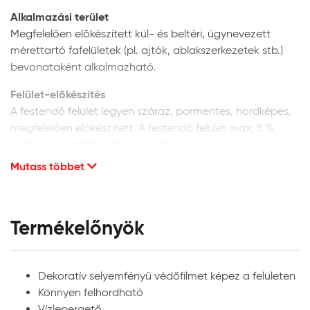
Alkalmazási terület
Megfelelően előkészített kül- és beltéri, úgynevezett
mérettartó fafelületek (pl. ajtók, ablakszerkezetek stb.)
bevonataként alkalmazható.
Felület-előkészítés
A festendő felület legyen száraz, pormentes, hordképes,
megfelelően előkészített. A festendő felület max. 5 %
nedvességtartalmú faanyag lehet.
Mutass többet
Új fafelületek előkészítése:
finoman csiszolja meg a
felületet csiszolópapírral a fa szálirányában, majd
tisztítsa meg a portól. Külső térben történő
alkalmazás esetén megelőző védelem céljából
Termékelőnyök
Lazurán Univerzális faanyagvédőszer használata
szükséges.
Puhafa-felületek előkészítése:
a még bevonat
Dekoratív selyemfényű védőfilmet képez a felületen
nélküli, új puhafa-fajtákból készült felületek
Könnyen felhordható
csiszolás és portalanítás után közvetlenül
Vízlepergető