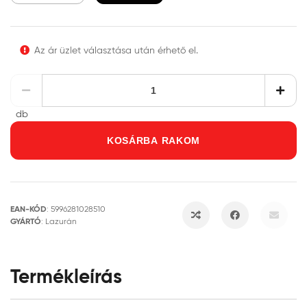
Az ár üzlet választása után érhető el.
db
KOSÁRBA RAKOM
EAN-KÓD
:
5996281028510
GYÁRTÓ
:
Lazurán
Termékleírás