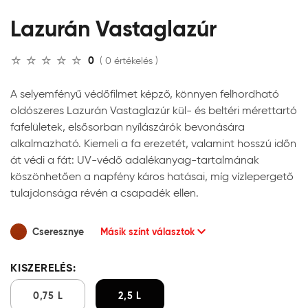
Lazurán Vastaglazúr
0
( 0 értékelés )
A selyemfényű védőfilmet képző, könnyen felhordható
oldószeres Lazurán Vastaglazúr kül- és beltéri mérettartó
fafelületek, elsősorban nyílászárók bevonására
alkalmazható. Kiemeli a fa erezetét, valamint hosszú időn
át védi a fát: UV-védő adalékanyag-tartalmának
köszönhetően a napfény káros hatásai, míg vízlepergető
tulajdonsága révén a csapadék ellen.
Cseresznye
Másik színt választok
KISZERELÉS:
0,75 L
2,5 L