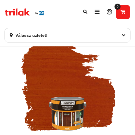
0
Fontos tájékoztatás!
Webshopunk hamarosan bezárásra kerül. Kérjük, új
rendelést már ne adjon le. Köszönjük eddigi bizalmát!
Válassz üzletet!