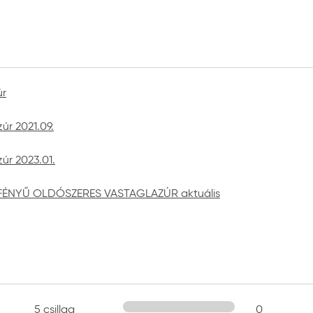
úr
úr 2021.09.
úr 2023.01.
MFÉNYŰ OLDÓSZERES VASTAGLAZÚR aktuális
5 csillag
0