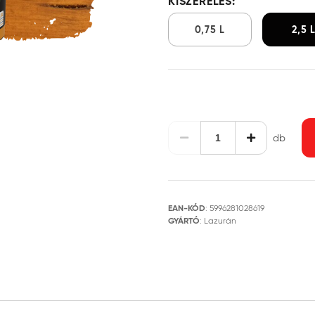
KISZERELÉS:
0,75 L
2,5 
db
EAN-KÓD
:
5996281028619
GYÁRTÓ
:
Lazurán