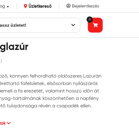
log
Üzletkereső
Bejelentkezés
k eddigi bizalmát!
0
assz üzletet!
glazúr
 )
pző, könnyen felhordható oldószeres Lazurán
érettartó fafelületek, elsősorban nyílászárók
meli a fa erezetét, valamint hosszú időn át
anyag-tartalmának köszönhetően a napfény
ető tulajdonsága révén a csapadék ellen.
ztok