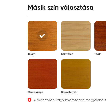
Másik szín választása
Tölgy
Színtelen
Teak
Cseresznye
Borovifenyő
A monitoron vagy nyomtatón megjelenő szí