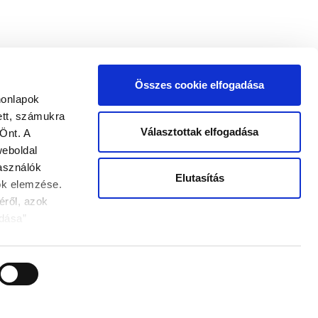
Összes cookie elfogadása
honlapok
ett, számukra
Választottak elfogadása
Önt. A
weboldal
használók
Elutasítás
tok elemzése.
éről, azok
ÜNK
INFORMÁCIÓK
dása”
ÁSZF
esorolás alatt
Adatvédelmi szabályzat
okie-k
#YESPPGTRILAK
-kon kívül az
által
smerheti és