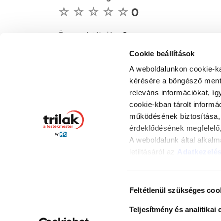
0
0
Összes értékelés :
Cookie beállítások
ÉRTÉKELÉS ÍRÁSA
A weboldalunkon cookie-ka
kérésére a böngésző ment 
releváns információkat, íg
cookie-kban tárolt informá
működésének biztosítása, 
érdeklődésének megfelelő,
A weboldalunk által alkal
letiltásáról az
Adatkezelés
gombra kattintva hozzájárul
© 2026 Trilak Festékstúdió hálózat
álló és marketing cookie-
Minden jog fenntartva.
Hozzájárulás
alkalmazását. Az "Elutasít
Feltétlenül szükséges coo
kiválasztása
összes cookie alkalmazását
Teljesítmény és analitikai 
kiválasztott cookie-k alk