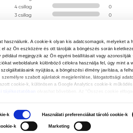
4 csillag
0
3 csillag
0
2 csillag
0
1 csillag
0
t használunk. A cookie-k olyan kis adatcsomagok, melyeket a 
el az Ön eszközére és ott tárolják a böngészés során keletkez
y például megjegyzik az Ön egyéni beállításait vagy azonosítják 
ciókat weboldalunk különböző célokra használja fel, úgy mint a 
szolgáltatásaink nyújtása, a böngészési élmény javítása, a fel
 személyre szabott ajánlatok megjelenítése, látogatottsági ada
mazott cookie-k, különösen a Google Analytics cookie-k működés
KÖZPONTI ELÉRHETŐSÉG
i tájékoztatóban
olvashat bővebben. Az "Összes cookie elfoga
info@trilakfestekstudio.hu
 a teljesítmény és analitikai, használati preferenciákat tároló, b
k alkalmazásához és tudomásul veszi a feltétlenül szükséges co
ás" gombra kattintva elutasíthatja a feltétlenül szükséges cookie
kie-k
Használati preferenciákat tároló cookie-k
. A "Választottak elfogadása" gombra kattintva elfogadja az Ön 
cookie-k
Marketing
almazását. A "Részletek megjelenítése” gombra kattintással megi