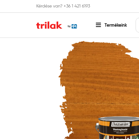
Kérdése van? +36 1 421 6193
Fontos tájékoztatás!
Webshopunk hamaros
Termékeink
Főoldal
Lazúr festék és faolaj
Kültéri lazúr
Lazur