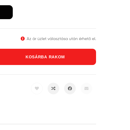
L
Az ár üzlet választása után érhető el.
KOSÁRBA RAKOM