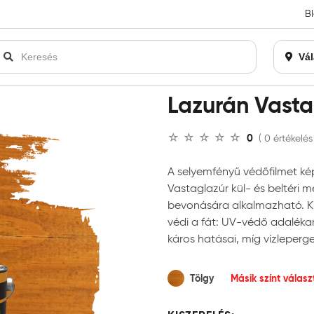
B
an bezárásra kerül. Kérjük, új rendelést már ne adjon le. Köszönjü
Vál
án Vastaglazúr
Lazurán Vasta
0
( 0 értékelés
A selyemfényű védőfilmet ké
Vastaglazúr kül- és beltéri m
bevonására alkalmazható. Kie
védi a fát: UV-védő adalék
káros hatásai, míg vízleperg
Tölgy
Másik színt válas