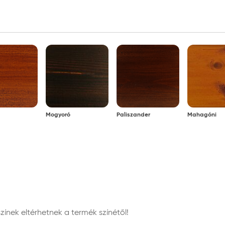
Mogyoró
Paliszander
Mahagóni
nek eltérhetnek a termék színétől!