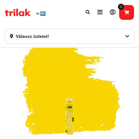
0
Fontos tájékoztatás!
Webshopunk hamarosan bezárásra kerül. Kérjük, új
rendelést már ne adjon le. Köszönjük eddigi bizalmát!
Válassz üzletet!