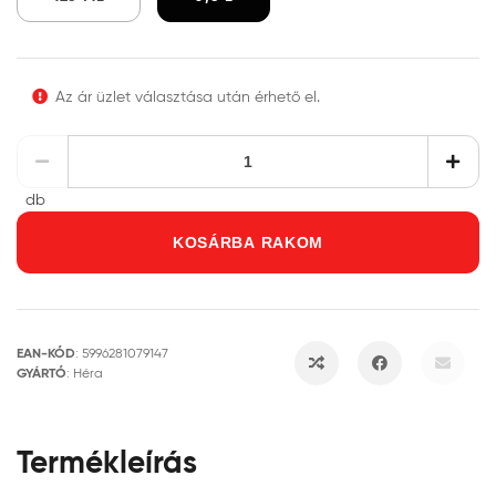
Az ár üzlet választása után érhető el.
db
KOSÁRBA RAKOM
EAN-KÓD
:
5996281079147
GYÁRTÓ
:
Héra
Termékleírás