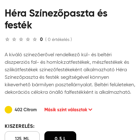
Héra Színezőpaszta és
festék
0
( 0 értékelés )
A kiváló színezőerővel rendelkező kül- és beltéri
diszperziós fal- és homlokzatfestékek, mészfestékek és
szilikátfestékek színezőfestékeként alkalmazható Héra
Színezőpaszta és festék segítségével könnyen
kikeverhető bármilyen pasztellárnyalat. Beltéri felületeken,
dekorációs célokra önálló falfestékként is alkalmazható.
402 Citrom
Másik színt választok
KISZERELÉS:
125 ML
0,5 L