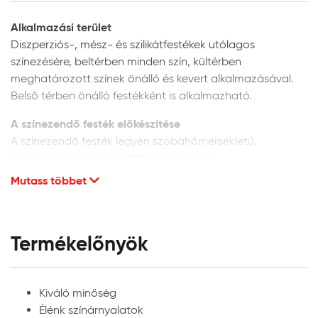
Alkalmazási terület
Diszperziós-, mész- és szilikátfestékek utólagos
színezésére, beltérben minden szín, kültérben
meghatározott színek önálló és kevert alkalmazásával.
Belső térben önálló festékként is alkalmazható.
A színezendő festék előkészítése
A színezendő festék legyen szobahőmérsékletű,
homogén, a színezés előtt jól keverje fel.
Mutass többet
Diszperziós festékek színezése:
beltéri diszperziós
festékekhez korlátlanul, kültéri festékekhez max. 10%
mennyiségben adagolható. A bekeverés előtt a
Héra Színezőpasztát és festéket jól rázza fel,
Termékelőnyök
homogenizálja, majd kis részletekben, folyamatos
keverés mellett adagolja a színezendő festékhez.
Belső térben minden szín alkalmazható, diszperziós
Kiváló minőség
homlokzatfestékekhez azonban a megfelelő UV-
Élénk színárnyalatok