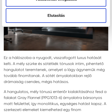
Elutasítás
Ez a hálószoba a nyugodt, visszafogott luxus hatását
kelti. A mély szürke és sötétkék tónusok intim, pihentető
hangulatot teremtenek, amelyet a lágy ágyneműk még
tovább finomítanak. A sötét árnyalatokban rejlő
drámaiság csendes, mégis hatásos.
A hangulatos, mély tónusú enteriőr kialakításához fesd a
falakat Gray Flannel (PPG1013-6) árnyalatra bársonyos
matt felülettel, így monolitikus, egységes hatást kapsz. A
szerkezeti elemeket kiemelheted egy finom