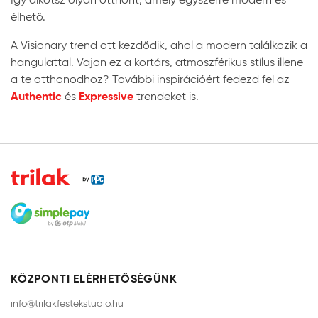
élhető.
A Visionary trend ott kezdődik, ahol a modern találkozik a
hangulattal. Vajon ez a kortárs, atmoszférikus stílus illene
a te otthonodhoz? További inspirációért fedezd fel az
Authentic
Expressive
és
trendeket is.
KÖZPONTI ELÉRHETŐSÉGÜNK
info@trilakfestekstudio.hu