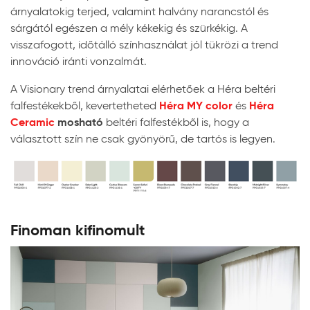
árnyalatokig terjed, valamint halvány narancstól és
sárgától egészen a mély kékekig és szürkékig. A
visszafogott, időtálló színhasználat jól tükrözi a trend
innováció iránti vonzalmát.
A Visionary trend árnyalatai elérhetőek a Héra beltéri
Héra MY color
Héra
falfestékekből, kevertetheted
és
Ceramic
mosható
beltéri falfestékből is, hogy a
választott szín ne csak gyönyörű, de tartós is legyen.
Finoman kifinomult