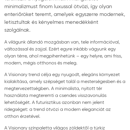
minimalizmust finom luxussal ötvözi, így olyan
enteriőröket teremt, amelyek egyszerre modernek,
letisztultak és kényelmes menedékként
szolgálnak.
A világunk állandó mozgásban van, tele információval,
változással és zajjal. Ezért egyre inkább vágyunk egy
olyan térre, ahol megpihenhetünk – egy helyre, ami friss,
modern, mégis otthonos és meleg.
A Visionary trend célja egy nyugodt, elegáns környezet
kialakítása, amely szépséget talál a mesterségesben és a
megtervezettségben. A minimalista, nyitott tér
használata megteremti a csendes visszavonulás
lehetőségét. A futurisztikus azonban nem jelent
ridegséget: a trend ötvözi a modern eleganciát az
otthon érzetével.
A Visionary színpaletta világos zöldektől a türkiz