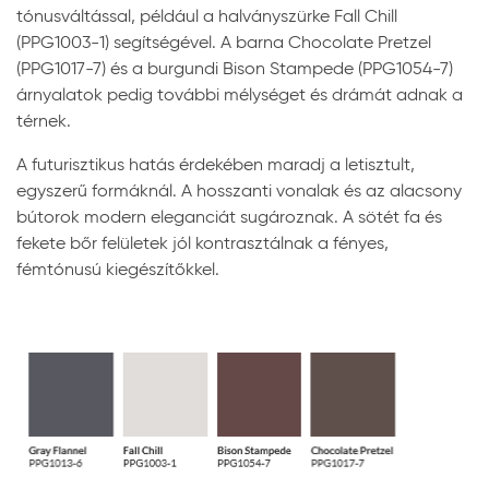
tónusváltással, például a halványszürke Fall Chill
(PPG1003-1) segítségével. A barna Chocolate Pretzel
(PPG1017-7) és a burgundi Bison Stampede (PPG1054-7)
árnyalatok pedig további mélységet és drámát adnak a
térnek.
A futurisztikus hatás érdekében maradj a letisztult,
egyszerű formáknál. A hosszanti vonalak és az alacsony
bútorok modern eleganciát sugároznak. A sötét fa és
fekete bőr felületek jól kontrasztálnak a fényes,
fémtónusú kiegészítőkkel.