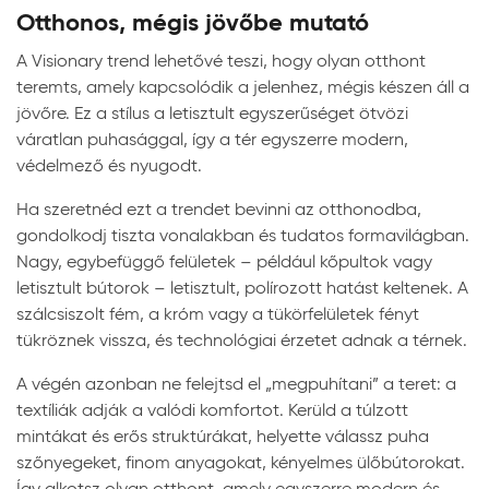
Otthonos, mégis jövőbe mutató
A Visionary trend lehetővé teszi, hogy olyan otthont
teremts, amely kapcsolódik a jelenhez, mégis készen áll a
jövőre. Ez a stílus a letisztult egyszerűséget ötvözi
váratlan puhasággal, így a tér egyszerre modern,
védelmező és nyugodt.
Ha szeretnéd ezt a trendet bevinni az otthonodba,
gondolkodj tiszta vonalakban és tudatos formavilágban.
Nagy, egybefüggő felületek – például kőpultok vagy
letisztult bútorok – letisztult, polírozott hatást keltenek. A
szálcsiszolt fém, a króm vagy a tükörfelületek fényt
tükröznek vissza, és technológiai érzetet adnak a térnek.
A végén azonban ne felejtsd el „megpuhítani” a teret: a
textíliák adják a valódi komfortot. Kerüld a túlzott
mintákat és erős struktúrákat, helyette válassz puha
szőnyegeket, finom anyagokat, kényelmes ülőbútorokat.
Így alkotsz olyan otthont, amely egyszerre modern és