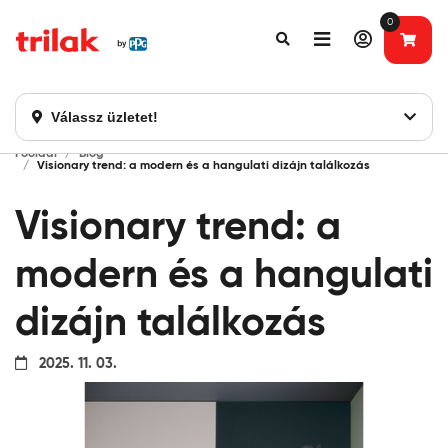
0
Fontos tájékoztatás!
Webshopunk hamarosan bezárásra kerül. Kérjük, új
rendelést már ne adjon le. Köszönjük eddigi bizalmát!
Válassz üzletet!
Főoldal
Blog
Visionary trend: a modern és a hangulati dizájn találkozás
Visionary trend: a
modern és a hangulati
dizájn találkozás
2025. 11. 03.