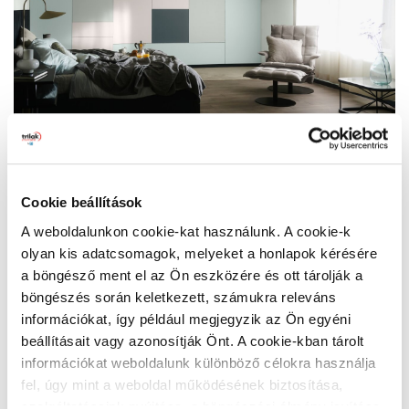
Ebben a hálószobában a puha pasztellszínek, a lágy
Cookie beállítások
zöldek és a kontrasztot adó sötétebb tónusok együtt
A weboldalunkon cookie-kat használunk. A cookie-k
teremtenek nyugodt, ugyanakkor modern és energikus
olyan kis adatcsomagok, melyeket a honlapok kérésére
hangulatot. A természetes fény, a puha textíliák és a
a böngésző ment el az Ön eszközére és ott tárolják a
kortárs formák elegye egy olyan enteriőrt hoz létre, amely
böngészés során keletkezett, számukra releváns
egyszerre hangulatos és kifinomult.
információkat, így például megjegyzik az Ön egyéni
Az ellazító tér kialakításához érdemes világos és sötét
beállításait vagy azonosítják Önt. A cookie-kban tárolt
árnyalatokat kombinálni: a halványszürke Fall Chill
információkat weboldalunk különböző célokra használja
(PPG1003-1), a világoszöld Eden Light (PPG1125-2) és a
fel, úgy mint a weboldal működésének biztosítása,
türkizes Cactus Blossom (PPG1138-1) mellett erős
szolgáltatásaink nyújtása, a böngészési élmény javítása,