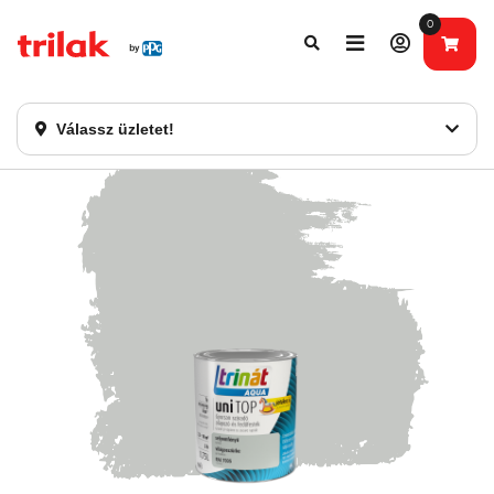
0
Fontos tájékoztatás!
Webshopunk hamarosan bezárásra kerül. Kérjük, új
rendelést már ne adjon le. Köszönjük eddigi bizalmát!
Válassz üzletet!