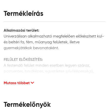
Termékleírás
Alkalmazási terület:
Univerzálisan alkalmazható megfelelően előkészített kül-
és beltéri fa, fém, műanyag felületek, illetve
gyermekjátékok bevonataként.
FELÜLET ELŐKÉSZÍTÉS:
A festendő felület minden esetben legyen száraz,
pormentes, hordképes, egyenletes szívóképességű,
megfelelően előkészített. A porló, leváló részeket el kell
Mutass többet
távolítani, és az adott alapfelületnek megfelelően
kijavítani.
Új és régi fafelületek előkészítése:
Termékelőnyök
Az új, korábban még nem kezelt fafelületet finoman