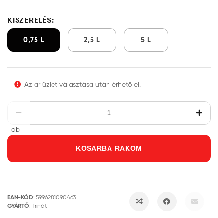
KISZERELÉS:
0,75 L
2,5 L
5 L
Az ár üzlet választása után érhető el.
db
KOSÁRBA RAKOM
EAN-KÓD
:
5996281090463
GYÁRTÓ
:
Trinát