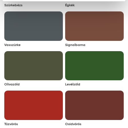
Szürkebézs
Égkék
Vasszürke
Signalbarna
Olívazöld
Levélzöld
Tűzvörös
Oxidvörös