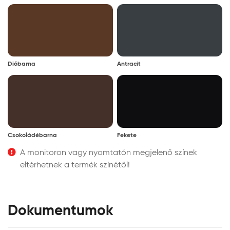
Dióbarna
Antracit
Csokoládébarna
Fekete
A monitoron vagy nyomtatón megjelenő színek
eltérhetnek a termék színétől!
Dokumentumok