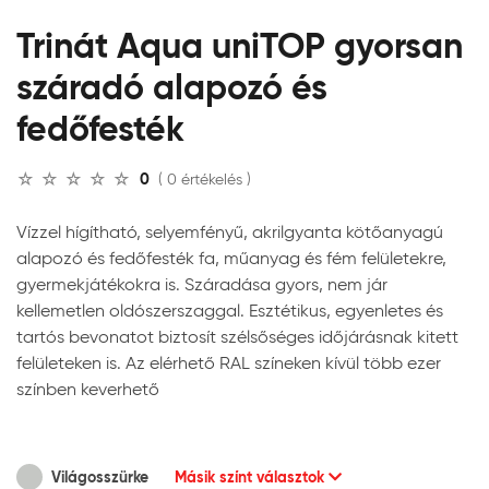
Trinát Aqua uniTOP gyorsan
száradó alapozó és
fedőfesték
0
( 0 értékelés )
Vízzel hígítható, selyemfényű, akrilgyanta kötőanyagú
alapozó és fedőfesték fa, műanyag és fém felületekre,
gyermekjátékokra is. Száradása gyors, nem jár
kellemetlen oldószerszaggal. Esztétikus, egyenletes és
tartós bevonatot biztosít szélsőséges időjárásnak kitett
felületeken is. Az elérhető RAL színeken kívül több ezer
színben keverhető
Világosszürke
Másik színt választok