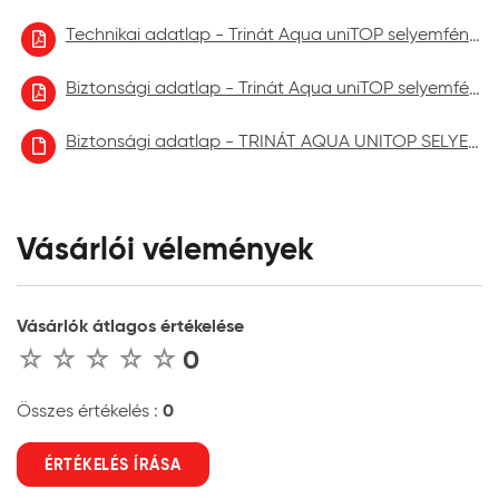
Technikai adatlap - Trinát Aqua uniTOP selyemfényű alapozó és fedőfesték
Biztonsági adatlap - Trinát Aqua uniTOP selyemfényű alapozó és fedőfesték 2023.11.
Biztonsági adatlap - TRINÁT AQUA UNITOP SELYEMFÉNYŰ aktuális
Vásárlói vélemények
Vásárlók átlagos értékelése
0
0
Összes értékelés :
ÉRTÉKELÉS ÍRÁSA