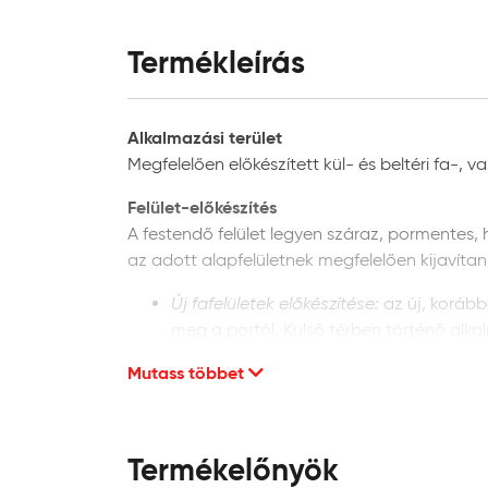
Termékleírás
Alkalmazási terület
Megfelelően előkészített kül- és beltéri fa-, 
Felület-előkészítés
A festendő felület legyen száraz, pormentes, h
az adott alapfelületnek megfelelően kijavíta
Új fafelületek előkészítése:
az új, korább
meg a portól. Külső térben történő alk
faanyagvédő száradása után a felületet T
Mutass többet
Régi fafelületek előkészítése:
a korábban 
felületről a nem összefüggő, régi festékr
portalanítsa. Alapozáshoz használjon Tr
Új vas-, illetve acélfelületek előkészítése
Termékelőnyök
raskettázás vagy szemcseszórás) el kell tá