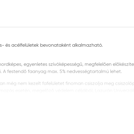
vas- és acélfelületek bevonataként alkalmazható.
ordképes, egyenletes szívóképességű, megfelelően előkészített. A
ni. A festendő faanyag max. 5% nedvességtartalmú lehet.
an még nem kezelt fafelületet finoman csiszolja meg csiszolópa
almazás esetén, megelőző védelem céljából, Lazurán Univerzá
rinát univerzális alapozóval kell alapozni, majd ismét csiszoln
már festett fafelületet alaposan csiszolja meg csiszolópapírral
éteget. Javítsa ki a bevonat hibáit Trinát mestertapasszal, maj
inát univerzális alapozót.
:
az új, korábban még nem kezelt fémfelületről az esetleges roz
volítani, majd zsírtalanítani, és vízzel leöblíteni. Zsírtalanítá