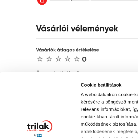
Vásárlói vélemények
Vásárlók átlagos értékelése
0
0
Összes értékelés :
Cookie beállítások
ÉRTÉKELÉS ÍRÁSA
A weboldalunkon cookie-ka
kérésére a böngésző ment 
releváns információkat, íg
cookie-kban tárolt informá
működésének biztosítása, 
érdeklődésének megfelelő,