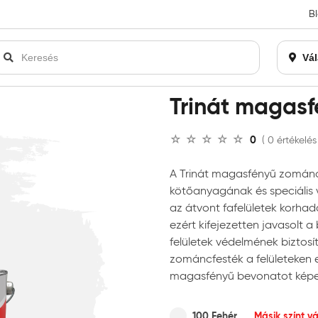
B
an bezárásra kerül. Kérjük, új rendelést már ne adjon le. Köszönjü
Vál
 magasfényű zománcfesték
Trinát magas
0
( 0 értékelés
A Trinát magasfényű zománc
kötőanyagának és speciális
az átvont fafelületek korhadá
ezért kifejezetten javasolt a b
felületek védelmének biztosí
zománcfesték a felületeken e
magasfényű bevonatot kép
100 Fehér
Másik színt v