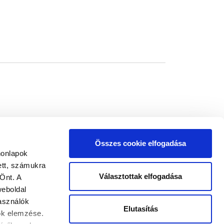
Összes cookie elfogadása
honlapok
ett, számukra
Választottak elfogadása
Önt. A
weboldal
használók
Elutasítás
tok elemzése.