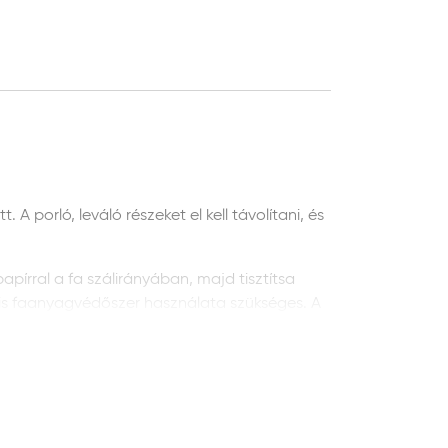
 porló, leváló részeket el kell távolítani, és
pírral a fa szálirányában, majd tisztítsa
lis faanyagvédőszer használata szükséges. A
i és portalanítani.
, és tisztítsa meg a portól. Távolítsa el a
d a felületet csiszolja meg újra, és
sdát mechanikai eljárással (csiszolás,
sra használjon zsíroldó szert tartalmazó vizet