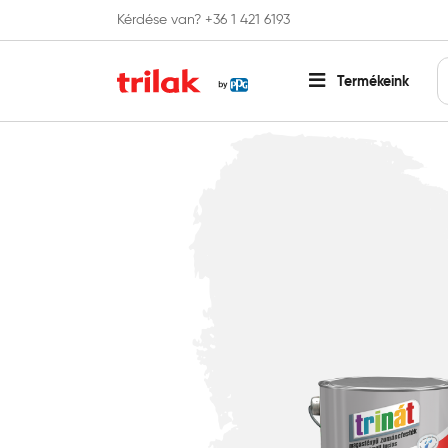
Kérdése van? +36 1 421 6193
Fontos tájékoztatás!
Webshopunk hamaros
Termékeink
Főoldal
Zománcfesték
Zománcfesték fára
Trinát