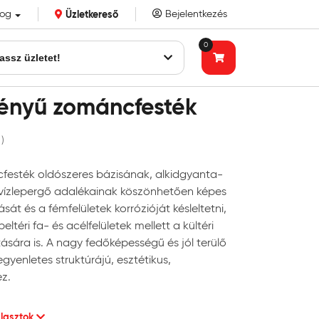
log
Üzletkereső
Bejelentkezés
k eddigi bizalmát!
0
assz üzletet!
fényű zománcfesték
 )
festék oldószeres bázisának, alkidgyanta-
 vízlepergő adalékainak köszönhetően képes
sát és a fémfelületek korrózióját késleltetni,
eltéri fa- és acélfelületek mellett a kültéri
tására is. A nagy fedőképességű és jól terülő
gyenletes struktúrájú, esztétikus,
ez.
álasztok