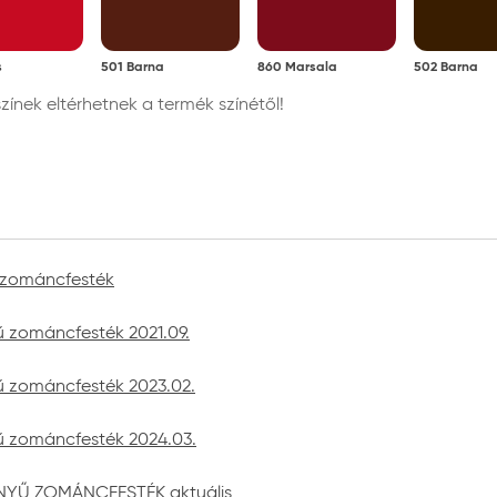
s
501 Barna
860 Marsala
502 Barna
nek eltérhetnek a termék színétől!
ű zománcfesték
ű zománcfesték 2021.09.
ű zománcfesték 2023.02.
ű zománcfesték 2024.03.
ÉNYŰ ZOMÁNCFESTÉK aktuális