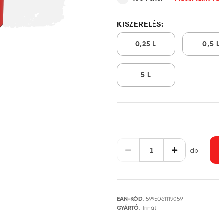
KISZERELÉS:
0,25 L
0,5 
5 L
db
EAN-KÓD
:
5995061119059
GYÁRTÓ
:
Trinát