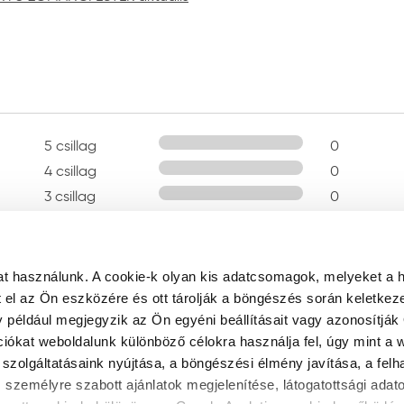
5 csillag
0
4 csillag
0
3 csillag
0
2 csillag
0
1 csillag
0
t használunk. A cookie-k olyan kis adatcsomagok, melyeket a 
el az Ön eszközére és ott tárolják a böngészés során keletkez
y például megjegyzik az Ön egyéni beállításait vagy azonosítják 
ciókat weboldalunk különböző célokra használja fel, úgy mint a 
szolgáltatásaink nyújtása, a böngészési élmény javítása, a fel
 személyre szabott ajánlatok megjelenítése, látogatottsági ada