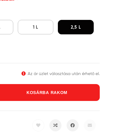
L
1 L
2,5 L
Az ár üzlet választása után érhető el.
KOSÁRBA RAKOM