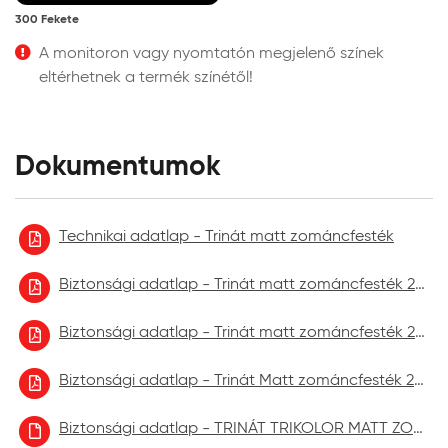
megszáradásuk előtt szintetikus hígítóval vagy
300 Fekete
lakkbenzinnel lehetséges.
Felhordás módja:
ecsettel, lakkhengerrel vagy
A monitoron vagy nyomtatón megjelenő színek
szórással. Szóráshoz a szórási paramétereket az
eltérhetnek a termék színétől!
adott géptípushoz kell beállítani. Irányadó
beállítások:
Dokumentumok
airless szóráshoz
fúvóka:
0,009”-0,011”
nyomás:
180-200 bar
Technikai adatlap - Trinát matt zománcfesték
fúvókaszög:
25°-65°
hígítás:
hígítás nem szükséges
Biztonsági adatlap - Trinát matt zománcfesték 2021.09.
kifolyási idő:
-
Biztonsági adatlap - Trinát matt zománcfesték 2023.01.
Színezhetőség: az L bázis színkeverőgépen
Biztonsági adatlap - Trinát Matt zománcfesték 2023.08
színezhető. A színkeverhető termékek
megtalálhatók a Zománcfesték kategória Egyedi
Biztonsági adatlap - TRINÁT TRIKOLOR MATT ZOMÁNCFESTÉK aktuális
színkeverésű zománcfestékek alkategóriában.