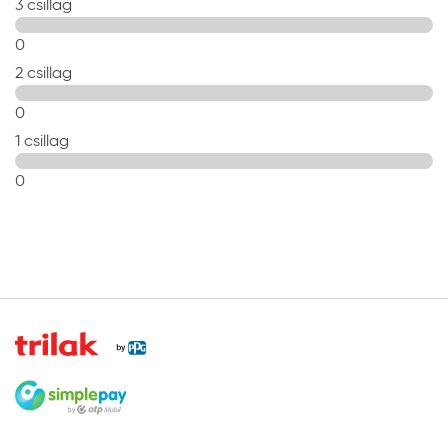
3 csillag
felületen bőrréteg keletkezhet, amely alatt a festék
puha marad.
0
Az alkidgyanta kötőanyagú festékek hajlamosak az
2 csillag
úgynevezett sötét sárgulásra. Ez a kötőanyag
0
kémiai tulajdonságából következik. A dobozában
hosszan tárolt, gyárilag fehér színű festék
1 csillag
elveszítheti eredeti színét, és sárgás árnyalatot
0
kaphat. A sárgulás bekövetkezhet azokon a már
festett felületeken is, amelyek nem kapnak
természetes fényt.
A matt zománcfestékek különösen érzékenyek a
felület hibáira és a megfelelő ecsetkezelésre. A
száradás megindulása után a felületbe visszanyúlni,
visszajavítani nem szabad. Amennyiben hibát talál
a felületben a száradás után, a teljes tagozatot
fesse át ismét. A legszebb felületet megfelelő
szóróberendezéssel lehet elérni.