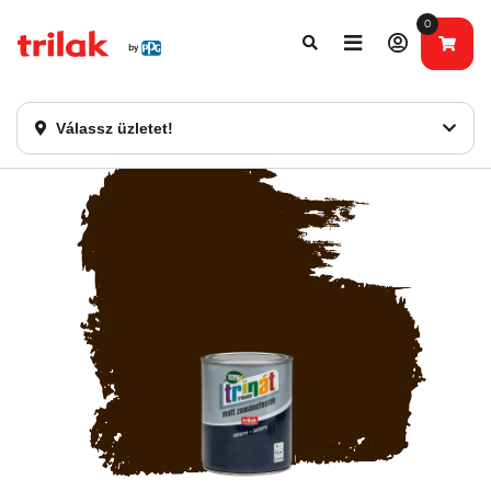
0
Fontos tájékoztatás!
Webshopunk hamarosan bezárásra kerül. Kérjük, új
rendelést már ne adjon le. Köszönjük eddigi bizalmát!
Válassz üzletet!