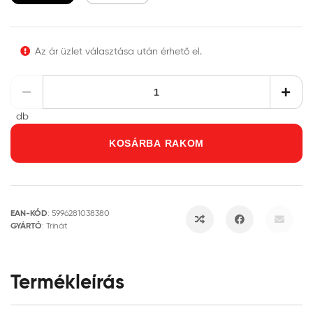
Az ár üzlet választása után érhető el.
db
KOSÁRBA RAKOM
EAN-KÓD
:
5996281038380
GYÁRTÓ
:
Trinát
Termékleírás