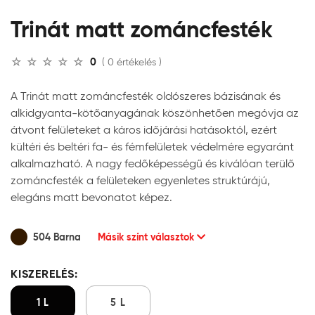
Trinát matt zománcfesték
0
( 0 értékelés )
A Trinát matt zománcfesték oldószeres bázisának és
alkidgyanta-kötőanyagának köszönhetően megóvja az
átvont felületeket a káros időjárási hatásoktól, ezért
kültéri és beltéri fa- és fémfelületek védelmére egyaránt
alkalmazható. A nagy fedőképességű és kiválóan terülő
zománcfesték a felületeken egyenletes struktúrájú,
elegáns matt bevonatot képez.
504 Barna
Másik színt választok
KISZERELÉS:
1 L
5 L