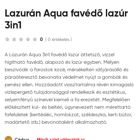
Lazurán Aqua favédő lazúr
3in1
0
( 0 értékelés )
A Lazurán Aqua 3in1 favédő lazúr áttetsző, vízzel
hígítható favédő, alapozó és lazúr egyben. Mélyen
beszívódik a farostok közé, mérsékelten időjárásálló és
páraáteresztő bevonata védelmet nyújt a gombák és
penész ellen. Hozzáadott viasztartalma révén kimagasló
vízlepergető tulajdonsággal rendelkezik és esztétikus,
selyemfényű színeivel kiemeli a fa erezetét. Megfelelően
előkészített kül- és beltéri, úgynevezett nem mérettartó
fafelületek (kerítésléc, homlokzat, széldeszka, kerti bútor,
madártető stb.) bevonataként alkalmazható.
Cédrus
Másik színt választok