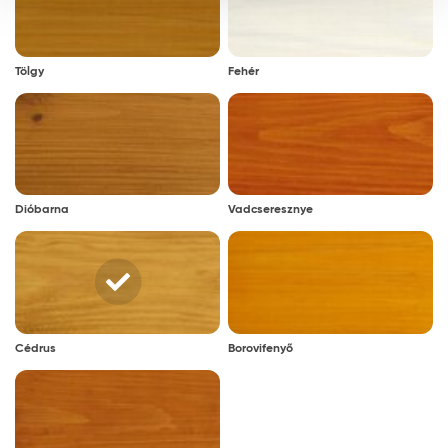
Tölgy
Fehér
Dióbarna
Vadcseresznye
Cédrus
Borovifenyő