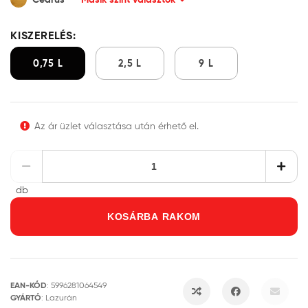
KISZERELÉS:
0,75 L
2,5 L
9 L
Az ár üzlet választása után érhető el.
db
KOSÁRBA RAKOM
EAN-KÓD
:
5996281064549
GYÁRTÓ
:
Lazurán