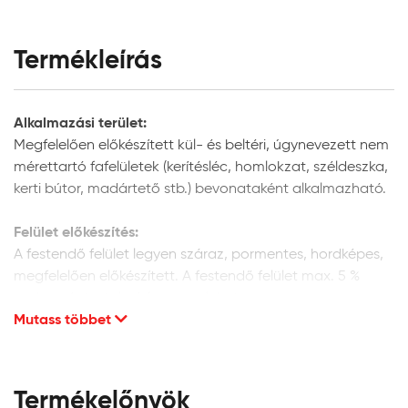
Termékleírás
Alkalmazási terület:
Megfelelően előkészített kül- és beltéri, úgynevezett nem
mérettartó fafelületek (kerítésléc, homlokzat, széldeszka,
kerti bútor, madártető stb.) bevonataként alkalmazható.
Felület előkészítés:
A festendő felület legyen száraz, pormentes, hordképes,
megfelelően előkészített. A festendő felület max. 5 %
nedvességtartalmú faanyag lehet.
Mutass többet
Új fafelületek előkészítése:
Finoman csiszolja meg a felületet csiszolópapírral a fa
szálirányában, majd tisztítsa meg a portól. Külső térben
Termékelőnyök
történő alkalmazás esetén, megelőző védelem céljából,