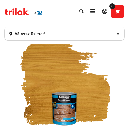
0
Fontos tájékoztatás!
Webshopunk hamarosan bezárásra kerül. Kérjük, új
rendelést már ne adjon le. Köszönjük eddigi bizalmát!
Válassz üzletet!