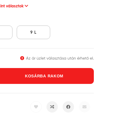
ínt választok
L
9 L
Az ár üzlet választása után érhető el.
KOSÁRBA RAKOM