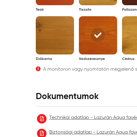
Tárolási mód:
erede
Teak
Tiszafa
Paliszan
Dióbarna
Vadcseresznye
Cédrus
A monitoron vagy nyomtatón megjelenő szí
Dokumentumok
Technikai adatlap - Lazurán Aqua favéd
Biztonsági adatlap - Lazurán Aqua favé