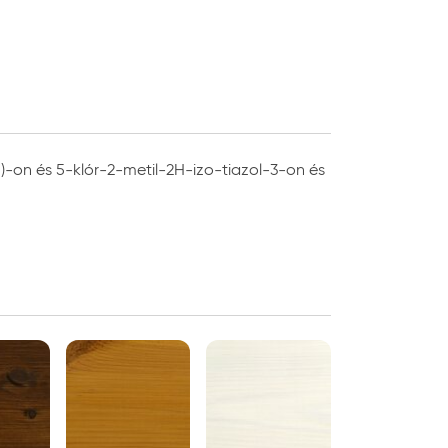
H)-on és 5-klór-2-metil-2H-izo-tiazol-3-on és