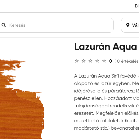
B
an bezárásra kerül. Kérjük, új rendelést már ne adjon le. Köszönjü
Vál
án Aqua favédő lazúr 3in1
Lazurán Aqua 
0
( 0 értékelés
A Lazurán Aqua 3in1 favédő la
alapozó és lazúr egyben. Mél
időjárásálló és páraáteresz
penész ellen. Hozzáadott vi
tulajdonsággal rendelkezik és
erezetét. Megfelelően előkész
mérettartó fafelületek (keríté
madártető stb.) bevonataké