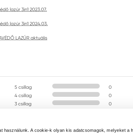
dő lazúr 3in1 2023.07.
dő lazúr 3in1 2024.03.
AVÉDŐ LAZÚR aktuális
5 csillag
0
4 csillag
0
3 csillag
0
2 csillag
0
1 csillag
0
t használunk. A cookie-k olyan kis adatcsomagok, melyeket a 