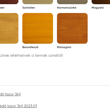
ti csomagolásban, tűző naptól, fagytól védve
der
Színtelen
Harmatszürke
Mogyoró
Borovifenyő
Mahagóni
nek eltérhetnek a termék színétől!
ő lazúr 3in1
dő lazúr 3in1 2023.01