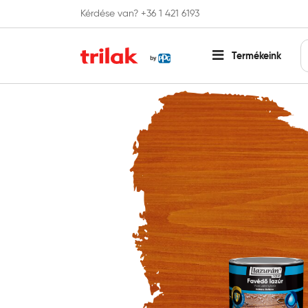
Kérdése van? +36 1 421 6193
Fontos tájékoztatás!
Webshopunk hamaros
Termékeink
Főoldal
Lazúr festék és faolaj
Kültéri lazúr
Lazur