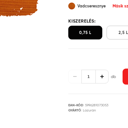
Vadcseresznye
Másik sz
KISZERELÉS:
0,75 L
2,5 
db
EAN-KÓD
:
5996281073053
GYÁRTÓ
:
Lazurán