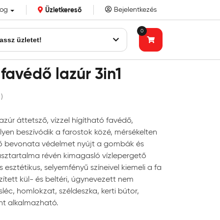
log
Üzletkereső
Bejelentkezés
k eddigi bizalmát!
0
assz üzletet!
favédő lazúr 3in1
 )
zúr áttetsző, vízzel hígítható favédő,
yen beszívódik a farostok közé, mérsékelten
tő bevonata védelmet nyújt a gombák és
asztartalma révén kimagasló vízlepergető
 esztétikus, selyemfényű színeivel kiemeli a fa
ített kül- és beltéri, úgynevezett nem
sléc, homlokzat, széldeszka, kerti bútor,
nt alkalmazható.