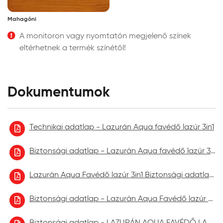
Mahagóni
A monitoron vagy nyomtatón megjelenő színek
eltérhetnek a termék színétől!
Dokumentumok
Technikai adatlap - Lazurán Aqua favédő lazúr 3in1
Biztonsági adatlap - Lazurán Aqua favédő lazúr 3in1 2023.01
Lazurán Aqua Favédő lazúr 3in1 Biztonsági adatlap 2023.09.
Biztonsági adatlap - Lazurán Aqua Favédő lazúr 3in1 2024.03.
Biztonsági adatlap - LAZURÁN AQUA FAVÉDŐ LAZÚR aktuális