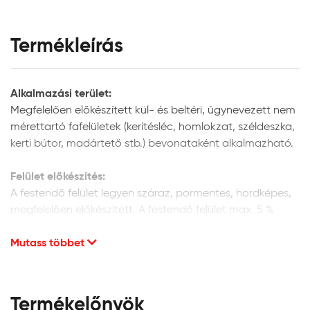
Termékleírás
Alkalmazási terület:
Megfelelően előkészített kül- és beltéri, úgynevezett nem
mérettartó fafelületek (kerítésléc, homlokzat, széldeszka,
kerti bútor, madártető stb.) bevonataként alkalmazható.
Felület előkészítés:
A festendő felület legyen száraz, pormentes, hordképes,
megfelelően előkészített. A festendő felület max. 5 %
nedvességtartalmú faanyag lehet.
Mutass többet
Új fafelületek előkészítése:
Finoman csiszolja meg a felületet csiszolópapírral a fa
szálirányában, majd tisztítsa meg a portól. Külső térben
Termékelőnyök
történő alkalmazás esetén, megelőző védelem céljából,