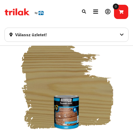
0
Fontos tájékoztatás!
Webshopunk hamarosan bezárásra kerül. Kérjük, új
rendelést már ne adjon le. Köszönjük eddigi bizalmát!
Válassz üzletet!