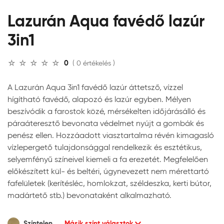
Lazurán Aqua favédő lazúr
3in1
0
( 0 értékelés )
A Lazurán Aqua 3in1 favédő lazúr áttetsző, vízzel
hígítható favédő, alapozó és lazúr egyben. Mélyen
beszívódik a farostok közé, mérsékelten időjárásálló és
páraáteresztő bevonata védelmet nyújt a gombák és
penész ellen. Hozzáadott viasztartalma révén kimagasló
vízlepergető tulajdonsággal rendelkezik és esztétikus,
selyemfényű színeivel kiemeli a fa erezetét. Megfelelően
előkészített kül- és beltéri, úgynevezett nem mérettartó
fafelületek (kerítésléc, homlokzat, széldeszka, kerti bútor,
madártető stb.) bevonataként alkalmazható.
Színtelen
Másik színt választok