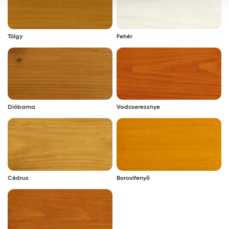
Tölgy
Fehér
Dióbarna
Vadcseresznye
Cédrus
Borovifenyő