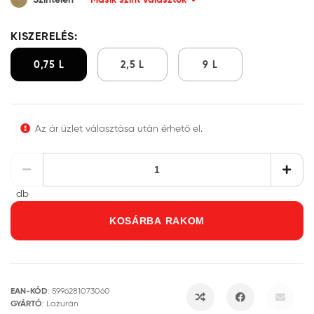
KISZERELÉS:
0,75 L
2,5 L
9 L
Az ár üzlet választása után érhető el.
db
KOSÁRBA RAKOM
EAN-KÓD
:
5996281073060
GYÁRTÓ
:
Lazurán