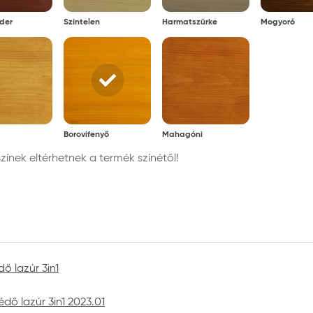
ti csomagolásban, tűző naptól, fagytól védve
der
Színtelen
Harmatszürke
Mogyoró
Borovifenyő
Mahagóni
nek eltérhetnek a termék színétől!
ő lazúr 3in1
dő lazúr 3in1 2023.01