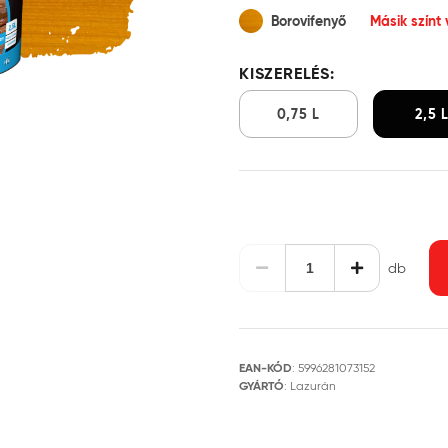
Borovifenyő
Másik színt
KISZERELÉS:
0,75 L
2,5 
db
EAN-KÓD
:
5996281073152
GYÁRTÓ
:
Lazurán