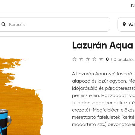
B
an bezárásra kerül. Kérjük, új rendelést már ne adjon le. Köszönjü
Vál
án Aqua favédő lazúr 3in1
Lazurán Aqua 
0
( 0 értékelés
A Lazurán Aqua 3in1 favédő la
alapozó és lazúr egyben. Mél
időjárásálló és páraáteresz
penész ellen. Hozzáadott vi
tulajdonsággal rendelkezik és
erezetét. Megfelelően előkész
mérettartó fafelületek (keríté
madártető stb.) bevonataké