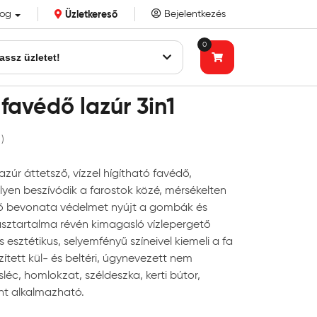
log
Üzletkereső
Bejelentkezés
k eddigi bizalmát!
0
assz üzletet!
favédő lazúr 3in1
 )
zúr áttetsző, vízzel hígítható favédő,
yen beszívódik a farostok közé, mérsékelten
tő bevonata védelmet nyújt a gombák és
asztartalma révén kimagasló vízlepergető
 esztétikus, selyemfényű színeivel kiemeli a fa
ített kül- és beltéri, úgynevezett nem
sléc, homlokzat, széldeszka, kerti bútor,
nt alkalmazható.