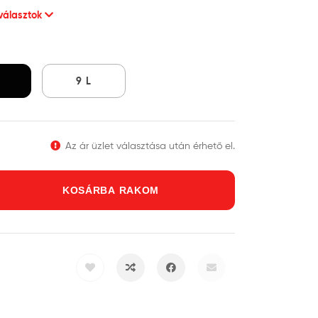
 választok
L
9 L
Az ár üzlet választása után érhető el.
KOSÁRBA RAKOM