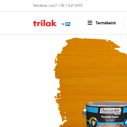
Kérdése van? +36 1 421 6193
Fontos tájékoztatás!
Webshopunk hamaros
Termékeink
Főoldal
Lazúr festék és faolaj
Kültéri lazúr
Lazur