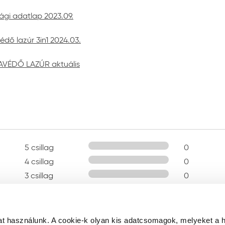
ági adatlap 2023.09.
dő lazúr 3in1 2024.03.
AVÉDŐ LAZÚR aktuális
5 csillag
0
4 csillag
0
3 csillag
0
2 csillag
0
1 csillag
0
t használunk. A cookie-k olyan kis adatcsomagok, melyeket a 