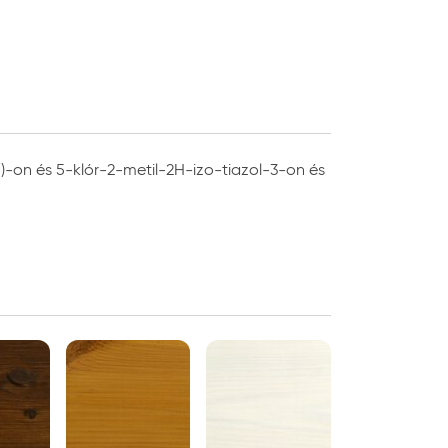
H)-on és 5-klór-2-metil-2H-izo-tiazol-3-on és