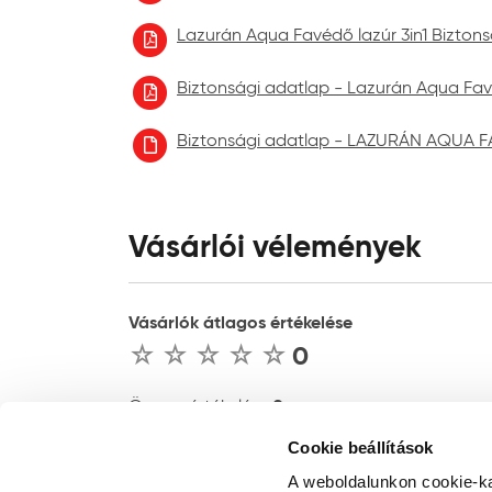
Lazurán Aqua Favédő lazúr 3in1 Biztons
Biztonsági adatlap - Lazurán Aqua Favé
Biztonsági adatlap - LAZURÁN AQUA F
Vásárlói vélemények
Vásárlók átlagos értékelése
0
0
Összes értékelés :
Cookie beállítások
ÉRTÉKELÉS ÍRÁSA
A weboldalunkon cookie-ka