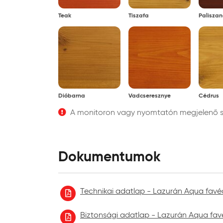
Tárolási mód:
erede
Teak
Tiszafa
Paliszan
Dióbarna
Vadcseresznye
Cédrus
A monitoron vagy nyomtatón megjelenő szí
Dokumentumok
Technikai adatlap - Lazurán Aqua favéd
Biztonsági adatlap - Lazurán Aqua favé