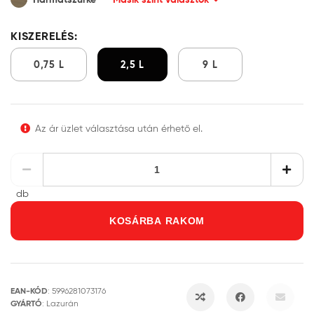
KISZERELÉS:
0,75 L
2,5 L
9 L
Az ár üzlet választása után érhető el.
db
KOSÁRBA RAKOM
EAN-KÓD
:
5996281073176
GYÁRTÓ
:
Lazurán