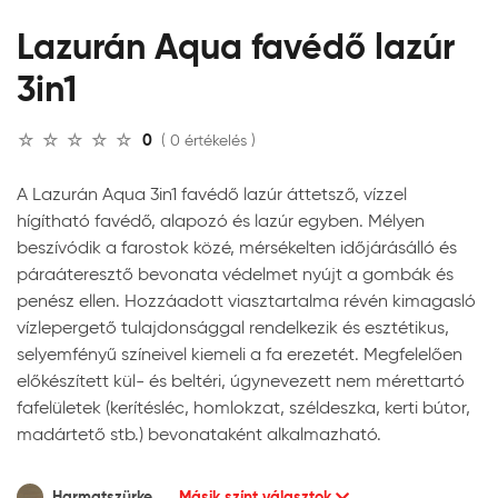
Lazurán Aqua favédő lazúr
3in1
0
( 0 értékelés )
A Lazurán Aqua 3in1 favédő lazúr áttetsző, vízzel
hígítható favédő, alapozó és lazúr egyben. Mélyen
beszívódik a farostok közé, mérsékelten időjárásálló és
páraáteresztő bevonata védelmet nyújt a gombák és
penész ellen. Hozzáadott viasztartalma révén kimagasló
vízlepergető tulajdonsággal rendelkezik és esztétikus,
selyemfényű színeivel kiemeli a fa erezetét. Megfelelően
előkészített kül- és beltéri, úgynevezett nem mérettartó
fafelületek (kerítésléc, homlokzat, széldeszka, kerti bútor,
madártető stb.) bevonataként alkalmazható.
Harmatszürke
Másik színt választok