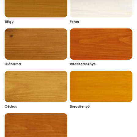
Tölgy
Fehér
Dióbarna
Vadcseresznye
Cédrus
Borovifenyő