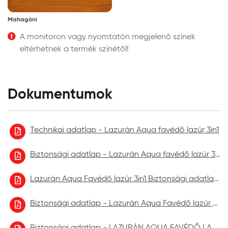
Mahagóni
A monitoron vagy nyomtatón megjelenő színek
eltérhetnek a termék színétől!
Dokumentumok
Technikai adatlap - Lazurán Aqua favédő lazúr 3in1
Biztonsági adatlap - Lazurán Aqua favédő lazúr 3in1 2023.01
Lazurán Aqua Favédő lazúr 3in1 Biztonsági adatlap 2023.09.
Biztonsági adatlap - Lazurán Aqua Favédő lazúr 3in1 2024.03.
Biztonsági adatlap - LAZURÁN AQUA FAVÉDŐ LAZÚR aktuális