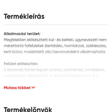
Termékleírás
Alkalmazási terület:
Megfelelően előkészített kül- és beltéri, úgynevezett nem
mérettartó fafelületek (kerítésléc, homlokzat, széldeszka,
kerti bútor, madártető stb.) bevonataként alkalmazható.
Felület előkészítés:
A festendő felület legyen száraz, pormentes, hordképes,
megfelelően előkészített. A festendő felület max. 5 %
nedvességtartalmú faanyag lehet.
Mutass többet
Új fafelületek előkészítése:
Finoman csiszolja meg a felületet csiszolópapírral a fa
szálirányában, majd tisztítsa meg a portól. Külső térben
Termékelőnyök
történő alkalmazás esetén, megelőző védelem céljából,