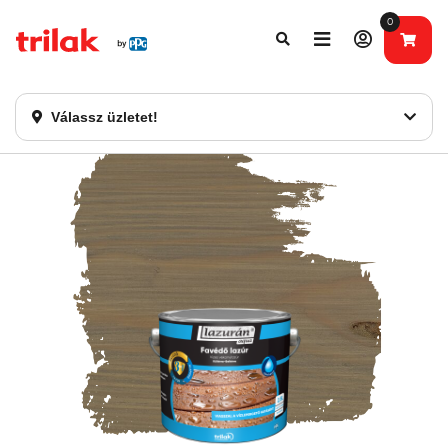
0
Fontos tájékoztatás!
Webshopunk hamarosan bezárásra kerül. Kérjük, új
rendelést már ne adjon le. Köszönjük eddigi bizalmát!
Válassz üzletet!