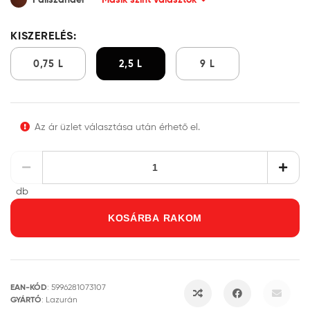
KISZERELÉS:
0,75 L
2,5 L
9 L
Az ár üzlet választása után érhető el.
db
KOSÁRBA RAKOM
EAN-KÓD
:
5996281073107
GYÁRTÓ
:
Lazurán