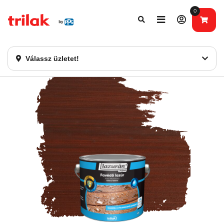
0
Fontos tájékoztatás!
Webshopunk hamarosan bezárásra kerül. Kérjük, új
rendelést már ne adjon le. Köszönjük eddigi bizalmát!
Válassz üzletet!