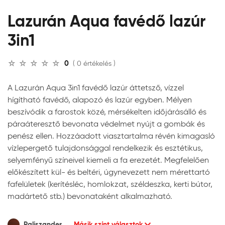
Lazurán Aqua favédő lazúr
3in1
0
( 0 értékelés )
A Lazurán Aqua 3in1 favédő lazúr áttetsző, vízzel
hígítható favédő, alapozó és lazúr egyben. Mélyen
beszívódik a farostok közé, mérsékelten időjárásálló és
páraáteresztő bevonata védelmet nyújt a gombák és
penész ellen. Hozzáadott viasztartalma révén kimagasló
vízlepergető tulajdonsággal rendelkezik és esztétikus,
selyemfényű színeivel kiemeli a fa erezetét. Megfelelően
előkészített kül- és beltéri, úgynevezett nem mérettartó
fafelületek (kerítésléc, homlokzat, széldeszka, kerti bútor,
madártető stb.) bevonataként alkalmazható.
Paliszander
Másik színt választok