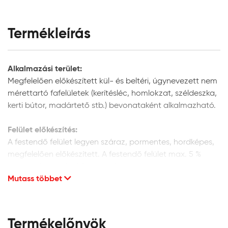
Termékleírás
Alkalmazási terület:
Megfelelően előkészített kül- és beltéri, úgynevezett nem
mérettartó fafelületek (kerítésléc, homlokzat, széldeszka,
kerti bútor, madártető stb.) bevonataként alkalmazható.
Felület előkészítés:
A festendő felület legyen száraz, pormentes, hordképes,
megfelelően előkészített. A festendő felület max. 5 %
nedvességtartalmú faanyag lehet.
Mutass többet
Új fafelületek előkészítése:
Finoman csiszolja meg a felületet csiszolópapírral a fa
szálirányában, majd tisztítsa meg a portól. Külső térben
Termékelőnyök
történő alkalmazás esetén, megelőző védelem céljából,