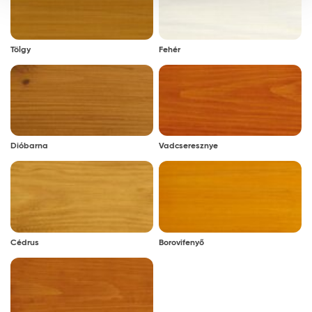
Tölgy
Fehér
Dióbarna
Vadcseresznye
Cédrus
Borovifenyő