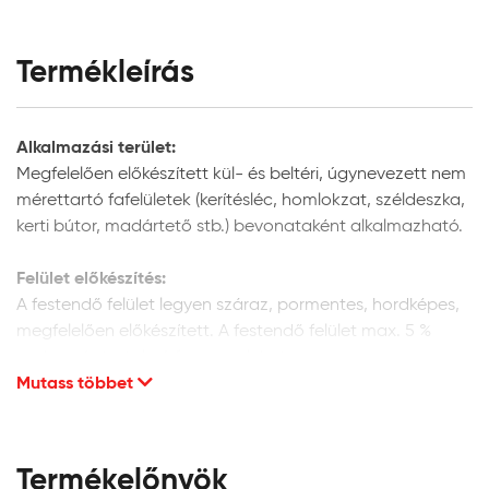
Termékleírás
Alkalmazási terület:
Megfelelően előkészített kül- és beltéri, úgynevezett nem
mérettartó fafelületek (kerítésléc, homlokzat, széldeszka,
kerti bútor, madártető stb.) bevonataként alkalmazható.
Felület előkészítés:
A festendő felület legyen száraz, pormentes, hordképes,
megfelelően előkészített. A festendő felület max. 5 %
nedvességtartalmú faanyag lehet.
Mutass többet
Új fafelületek előkészítése:
Finoman csiszolja meg a felületet csiszolópapírral a fa
szálirányában, majd tisztítsa meg a portól. Külső térben
Termékelőnyök
történő alkalmazás esetén, megelőző védelem céljából,