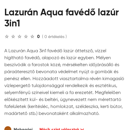
Lazurán Aqua favédő lazúr
3in1
0
( 0 értékelés )
A Lazurán Aqua 3in1 favédő lazúr áttetsző, vízzel
hígítható favédő, alapozó és lazúr egyben. Mélyen
beszívódik a farostok közé, mérsékelten időjárásálló és
páraáteresztő bevonata védelmet nyújt a gombák és
penész ellen. Hozzáadott viasztartalma révén kimagasló
vízlepergető tulajdonsággal rendelkezik és esztétikus,
selyemfényű színeivel kiemeli a fa erezetét. Megfelelően
előkészített kül- és beltéri, úgynevezett nem mérettartó
fafelületek (kerítésléc, homlokzat, széldeszka, kerti bútor,
madártető stb.) bevonataként alkalmazható.
Mahagóni
Másik színt választok