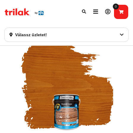
0
Fontos tájékoztatás!
Webshopunk hamarosan bezárásra kerül. Kérjük, új
rendelést már ne adjon le. Köszönjük eddigi bizalmát!
Válassz üzletet!