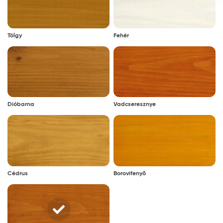
Tölgy
Fehér
Dióbarna
Vadcseresznye
Cédrus
Borovifenyő