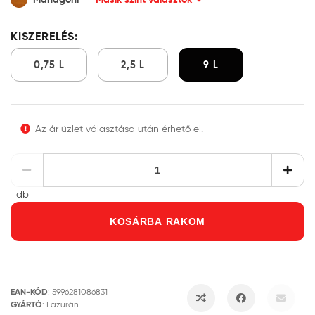
KISZERELÉS:
0,75 L
2,5 L
9 L
Az ár üzlet választása után érhető el.
db
KOSÁRBA RAKOM
EAN-KÓD
:
5996281086831
GYÁRTÓ
:
Lazurán