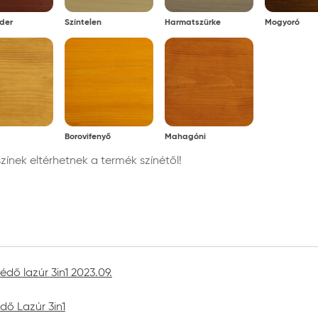
der
Színtelen
Harmatszürke
Mogyoró
Borovifenyő
Mahagóni
nek eltérhetnek a termék színétől!
dő lazúr 3in1 2023.09.
dő Lazúr 3in1