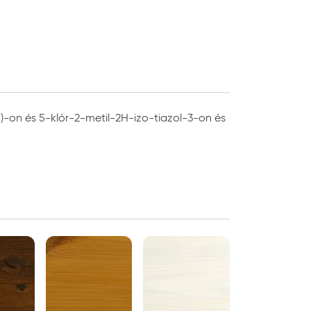
H)-on és 5-klór-2-metil-2H-izo-tiazol-3-on és