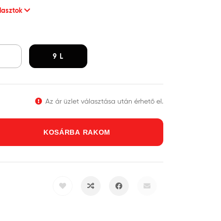
álasztok
L
9 L
Az ár üzlet választása után érhető el.
KOSÁRBA RAKOM