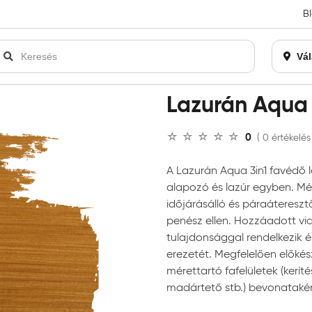
B
an bezárásra kerül. Kérjük, új rendelést már ne adjon le. Köszönjü
Vál
án Aqua favédő lazúr 3in1
Lazurán Aqua 
0
( 0 értékelés
A Lazurán Aqua 3in1 favédő la
alapozó és lazúr egyben. Mél
időjárásálló és páraáteresz
penész ellen. Hozzáadott vi
tulajdonsággal rendelkezik és
erezetét. Megfelelően előkész
mérettartó fafelületek (keríté
madártető stb.) bevonataké