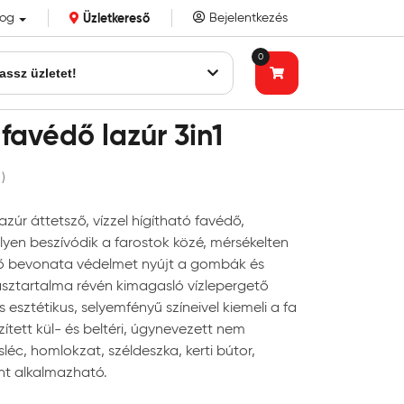
log
Üzletkereső
Bejelentkezés
k eddigi bizalmát!
0
assz üzletet!
favédő lazúr 3in1
 )
zúr áttetsző, vízzel hígítható favédő,
yen beszívódik a farostok közé, mérsékelten
tő bevonata védelmet nyújt a gombák és
asztartalma révén kimagasló vízlepergető
 esztétikus, selyemfényű színeivel kiemeli a fa
ített kül- és beltéri, úgynevezett nem
sléc, homlokzat, széldeszka, kerti bútor,
nt alkalmazható.