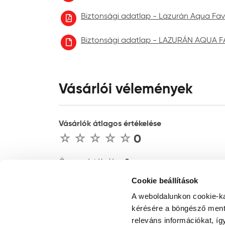
Biztonsági adatlap - Lazurán Aqua Favé
Biztonsági adatlap - LAZURÁN AQUA F
Vásárlói vélemények
Vásárlók átlagos értékelése
0
0
Összes értékelés :
Cookie beállítások
ÉRTÉKELÉS ÍRÁSA
A weboldalunkon cookie-ka
kérésére a böngésző ment 
releváns információkat, íg