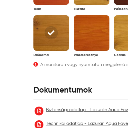
Teak
Tiszafa
Paliszan
Dióbarna
Vadcseresznye
Cédrus
A monitoron vagy nyomtatón megjelenő szí
Dokumentumok
Biztonsági adatlap - Lazurán Aqua Favé
Technikai adatlap - Lazurán Aqua Favé