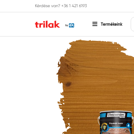
Kérdése van? +36 1 421 6193
Fontos tájékoztatás!
Webshopunk hamaros
Termékeink
Főoldal
Lazúr festék és faolaj
Kültéri lazúr
Lazur