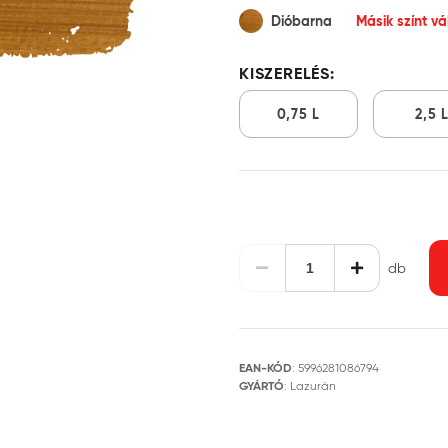
Dióbarna
Másik színt v
KISZERELÉS:
0,75 L
2,5 
db
EAN-KÓD
:
5996281086794
GYÁRTÓ
:
Lazurán