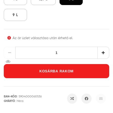
9 L
Az ár üzlet választása után érhető el.
db
KOSÁRBA RAKOM
EAN-KÓD
:
5904000060536
GYÁRTÓ
:
Héra