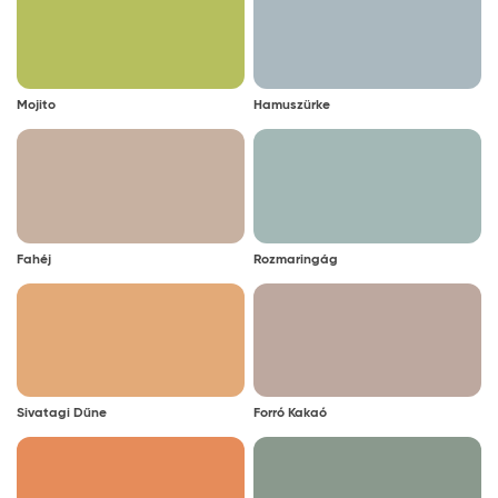
Mojito
Hamuszürke
Fahéj
Rozmaringág
Sivatagi Dűne
Forró Kakaó