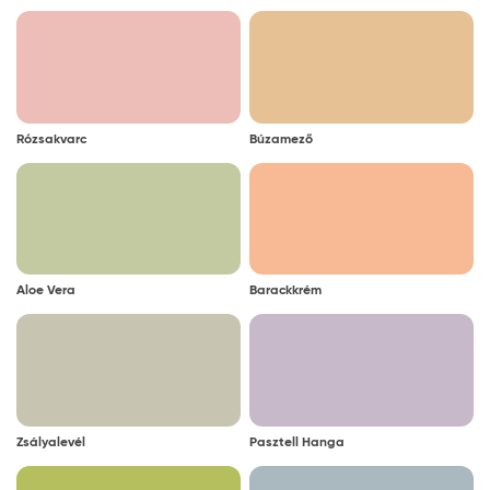
Rózsakvarc
Búzamező
Aloe Vera
Barackkrém
Zsályalevél
Pasztell Hanga