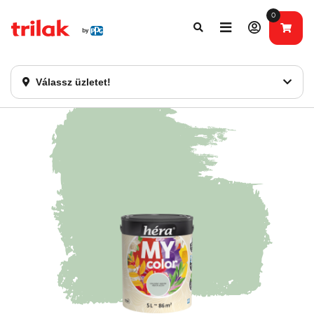
0
Fontos tájékoztatás!
Webshopunk hamarosan bezárásra kerül. Kérjük, új
rendelést már ne adjon le. Köszönjük eddigi bizalmát!
Válassz üzletet!