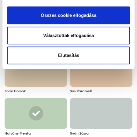
kattintva elfogadja az Ön által kiválasztott cookie-k
Jégkristály
Latte Macchiato
alkalmazását. A "Részletek megjelenítése” gombra
Összes cookie elfogadása
kattintással megismerheti és beállíthatja, hogy mely
cookie alkalmazását fogadja el.
Választottak elfogadása
Maracuja
Mézsárga
Elutasítás
Forró Homok
Sós Karamell
Halvány Menta
Nyári Zápor