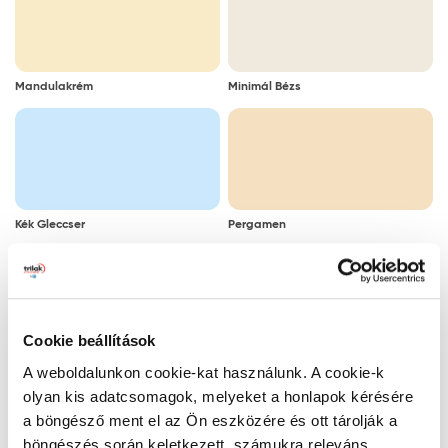
Mandulakrém
Minimál Bézs
Kék Gleccser
Pergamen
Cookie beállítások
Párás Tükör
Kaszinótojás
A weboldalunkon cookie-kat használunk. A cookie-k
olyan kis adatcsomagok, melyeket a honlapok kérésére
a böngésző ment el az Ön eszközére és ott tárolják a
böngészés során keletkezett, számukra releváns