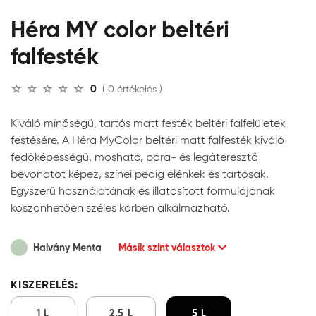
Héra MY color beltéri
falfesték
0
( 0 értékelés )
Kiváló minőségű, tartós matt festék beltéri falfelületek
festésére. A Héra MyColor beltéri matt falfesték kiváló
fedőképességű, mosható, pára- és legáteresztő
bevonatot képez, színei pedig élénkek és tartósak.
Egyszerű használatának és illatosított formulájának
köszönhetően széles körben alkalmazható.
Halvány Menta
Másik színt választok
KISZERELÉS:
1 L
2,5 L
5 L