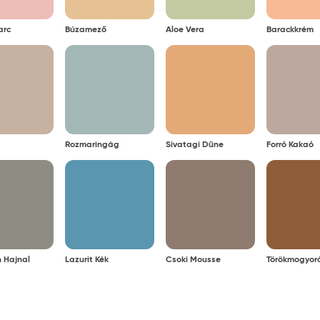
arc
Búzamező
Aloe Vera
Barackkrém
Rozmaringág
Sivatagi Dűne
Forró Kakaó
 Hajnal
Lazurit Kék
Csoki Mousse
Törökmogyor