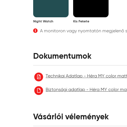
Night Watch
Kis Fekete
A monitoron vagy nyomtatón megjelenő szí
Dokumentumok
Technikai Adatlap - Héra MY color matt 
Biztonsági adatlap - Héra MY color matt 
Vásárlói vélemények