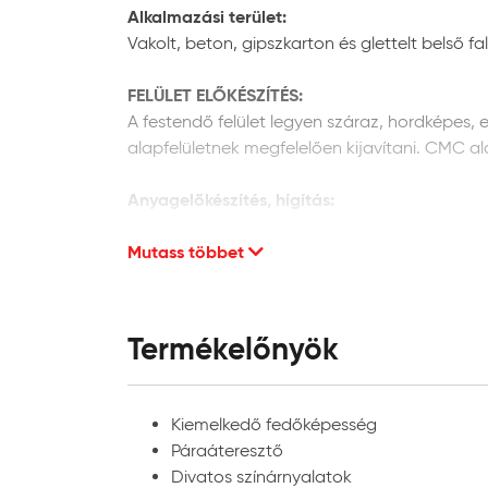
Alkalmazási terület:
Vakolt, beton, gipszkarton és glettelt belső fal
FELÜLET ELŐKÉSZÍTÉS:
A festendő felület legyen száraz, hordképes, e
alapfelületnek megfelelően kijavítani. CMC a
Anyagelőkészítés, hígítás:
A terméket a feldolgozás előtt alaposan keverj
Mutass többet
kész állapotban kerül forgalomba, hígítása n
Anyagszükséglet
:
Javasolt rétegszám: 2 réteg
Termékelőnyök
Az anyagszükséglet függ többek között a felho
anyagszükséglet pontos értékét adott esetbe
Kiemelkedő fedőképesség
A feldolgozás hőmérséklete:
Páraáteresztő
Javasolt +5-30 °C közötti anyag, alapfelület
Divatos színárnyalatok