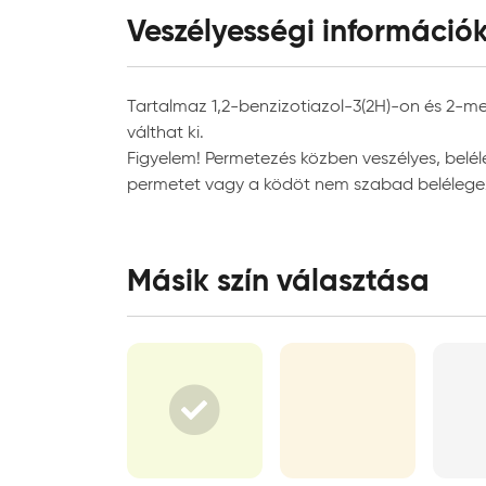
Veszélyességi információ
Alkalmazási adatok
Alkalmazási terület:
beltér
Tartalmaz 1,2-benzizotiazol-3(2H)-on és 2-meti
Javasolt rétegszám:
2
válthat ki.
Rétegek közötti száradási idő:
2 óra
Figyelem! Permetezés közben veszélyes, bel
Használatba vételi idő:
2 óra
permetet vagy a ködöt nem szabad belélegez
Felhordás módja:
ecset
Javasolt henger típusa:
mikro
Másik szín választása
Javasolt ecset típusa:
akril 
Szerszámok tisztítása:
vízzel
Egyéb adatok
Tárolási hőmérséklet:
5°C é
Tárolási mód:
erede