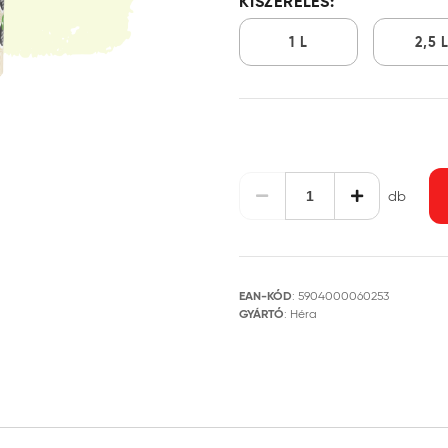
KISZERELÉS:
1 L
2,5 
db
EAN-KÓD
:
5904000060253
GYÁRTÓ
:
Héra