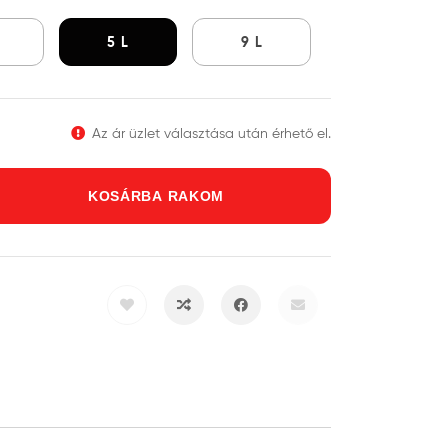
L
5 L
9 L
Az ár üzlet választása után érhető el.
KOSÁRBA RAKOM