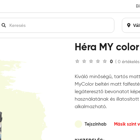
B
an bezárásra kerül. Kérjük, új rendelést már ne adjon le. Köszönjü
Vál
color beltéri falfesték
Héra MY color 
0
( 0 értékelés
Kiváló minőségű, tartós matt 
MyColor beltéri matt falfest
legáteresztő bevonatot képez
használatának és illatosítot
alkalmazható.
Tejszínhab
Másik színt 