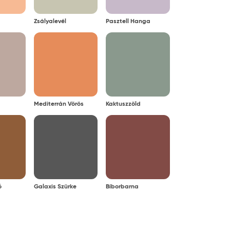
Zsályalevél
Pasztell Hanga
Mediterrán Vörös
Kaktuszzöld
ó
Galaxis Szürke
Bíborbarna