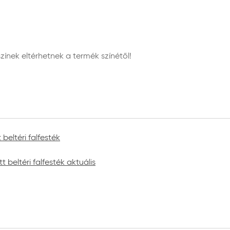
nek eltérhetnek a termék színétől!
beltéri falfesték
beltéri falfesték aktuális