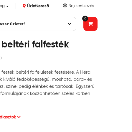
log
Üzletkereső
Bejelentkezés
k eddigi bizalmát!
0
assz üzletet!
beltéri falfesték
 )
festék beltéri falfelületek festésére. A Héra
ék kiváló fedőképességű, mosható, pára- és
, színei pedig élénkek és tartósak. Egyszerű
t formulájának köszönhetően széles körben
választok