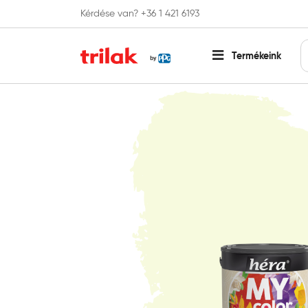
Kérdése van? +36 1 421 6193
Fontos tájékoztatás!
Webshopunk hamaros
Termékeink
Főoldal
Beltéri falfesték
Színes falfesték
Héra MY 