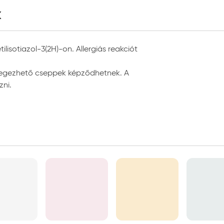
k
i falfelületek
lisotiazol-3(2H)-on. Allergiás reakciót
élegezhető cseppek képződhetnek. A
ni.
tel, hengerrel, szóróberendezéssel
szálas festőhenger, poliamid festőhenger
ecset
s 25°C fok között
ti csomagolásban, tűző naptól, fagytól védve