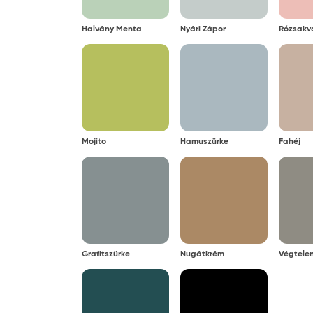
Halvány Menta
Nyári Zápor
Rózsakv
Mojito
Hamuszürke
Fahéj
Grafitszürke
Nugátkrém
Végtelen