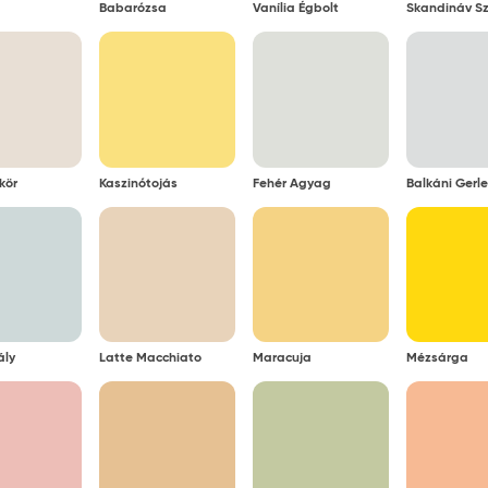
Babarózsa
Vanília Égbolt
Skandináv Sz
kör
Kaszinótojás
Fehér Agyag
Balkáni Gerle
ály
Latte Macchiato
Maracuja
Mézsárga