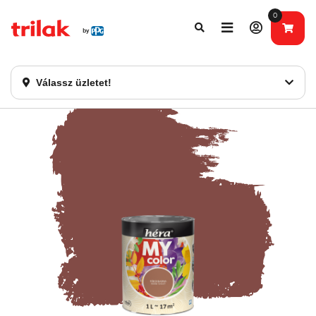
0
Fontos tájékoztatás!
Webshopunk hamarosan bezárásra kerül. Kérjük, új
rendelést már ne adjon le. Köszönjük eddigi bizalmát!
Válassz üzletet!