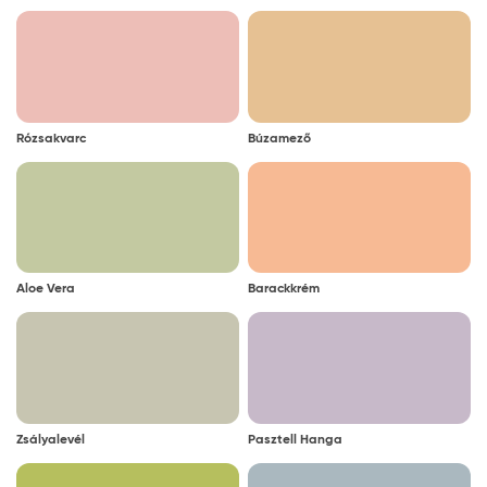
Rózsakvarc
Búzamező
Aloe Vera
Barackkrém
Zsályalevél
Pasztell Hanga