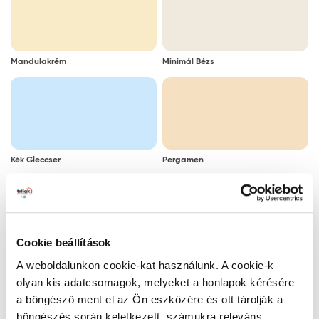
Mandulakrém
Minimál Bézs
Kék Gleccser
Pergamen
Cookie beállítások
Párás Tükör
Kaszinótojás
A weboldalunkon cookie-kat használunk. A cookie-k
olyan kis adatcsomagok, melyeket a honlapok kérésére
a böngésző ment el az Ön eszközére és ott tárolják a
böngészés során keletkezett, számukra releváns