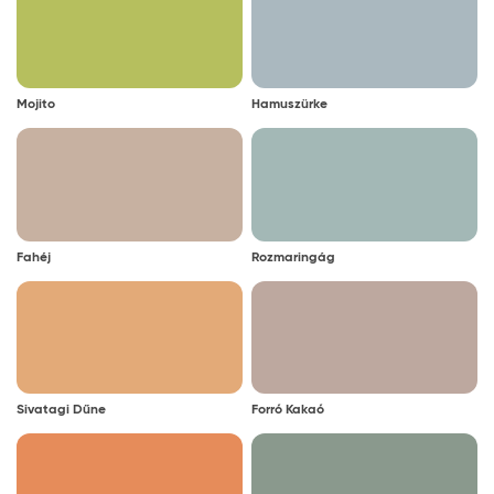
Mojito
Hamuszürke
Fahéj
Rozmaringág
Sivatagi Dűne
Forró Kakaó