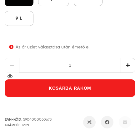
9 L
Az ár üzlet választása után érhető el.
db
KOSÁRBA RAKOM
EAN-KÓD
:
5904000060673
GYÁRTÓ
:
Héra