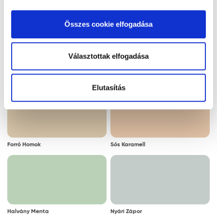
kattintva elfogadja az Ön által kiválasztott cookie-k
Jégkristály
Latte Macchiato
alkalmazását. A "Részletek megjelenítése” gombra
Összes cookie elfogadása
kattintással megismerheti és beállíthatja, hogy mely
cookie alkalmazását fogadja el.
Választottak elfogadása
Maracuja
Mézsárga
Elutasítás
Forró Homok
Sós Karamell
Halvány Menta
Nyári Zápor