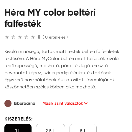
Héra MY color beltéri
falfesték
0
( 0 értékelés )
Kiváló minőségű, tartós matt festék beltéri falfelületek
festésére. A Héra MyColor beltéri matt falfesték kiváló
fedőképességű, mosható, pára- és legáteresztő
bevonatot képez, színei pedig élénkek és tartósak.
Egyszerű használatának és illatosított formulájának
köszönhetően széles körben alkalmazható.
Bíborbarna
Másik színt választok
KISZERELÉS:
1 L
2,5 L
5 L