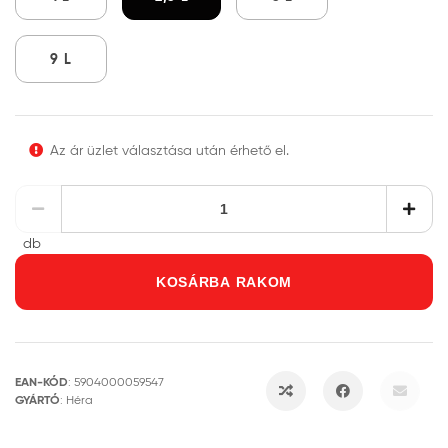
9 L
Az ár üzlet választása után érhető el.
db
KOSÁRBA RAKOM
EAN-KÓD
:
5904000059547
GYÁRTÓ
:
Héra