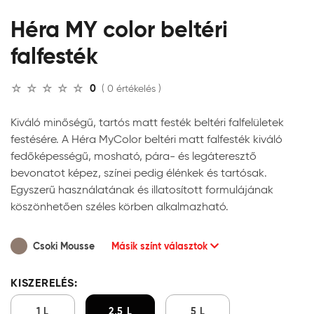
Héra MY color beltéri
falfesték
0
( 0 értékelés )
Kiváló minőségű, tartós matt festék beltéri falfelületek
festésére. A Héra MyColor beltéri matt falfesték kiváló
fedőképességű, mosható, pára- és legáteresztő
bevonatot képez, színei pedig élénkek és tartósak.
Egyszerű használatának és illatosított formulájának
köszönhetően széles körben alkalmazható.
Csoki Mousse
Másik színt választok
KISZERELÉS:
1 L
2,5 L
5 L