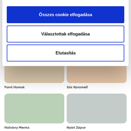
kattintva elfogadja az Ön által kiválasztott cookie-k
Jégkristály
Latte Macchiato
alkalmazását. A "Részletek megjelenítése” gombra
Összes cookie elfogadása
kattintással megismerheti és beállíthatja, hogy mely
cookie alkalmazását fogadja el.
Választottak elfogadása
Maracuja
Mézsárga
Elutasítás
Forró Homok
Sós Karamell
Halvány Menta
Nyári Zápor