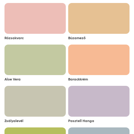
Rózsakvarc
Búzamező
Aloe Vera
Barackkrém
Zsályalevél
Pasztell Hanga