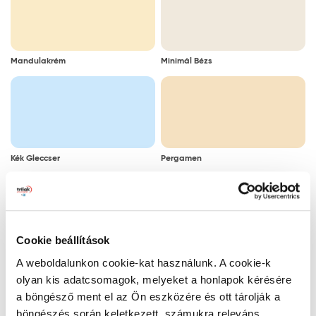
Mandulakrém
Minimál Bézs
Kék Gleccser
Pergamen
Cookie beállítások
Párás Tükör
Kaszinótojás
A weboldalunkon cookie-kat használunk. A cookie-k
olyan kis adatcsomagok, melyeket a honlapok kérésére
a böngésző ment el az Ön eszközére és ott tárolják a
böngészés során keletkezett, számukra releváns