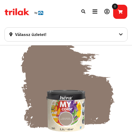
0
Fontos tájékoztatás!
Webshopunk hamarosan bezárásra kerül. Kérjük, új
rendelést már ne adjon le. Köszönjük eddigi bizalmát!
Válassz üzletet!