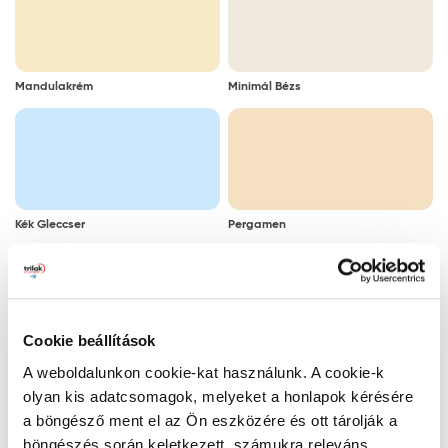
Mandulakrém
Minimál Bézs
Kék Gleccser
Pergamen
Cookie beállítások
Párás Tükör
Kaszinótojás
A weboldalunkon cookie-kat használunk. A cookie-k
olyan kis adatcsomagok, melyeket a honlapok kérésére
a böngésző ment el az Ön eszközére és ott tárolják a
böngészés során keletkezett, számukra releváns