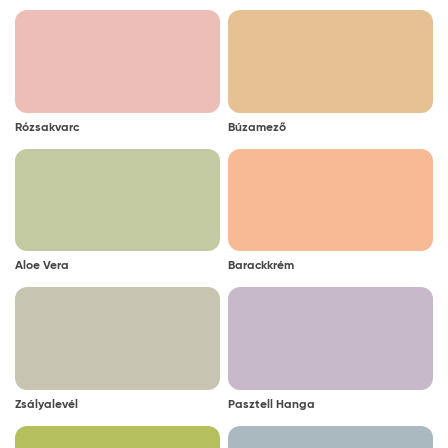
Rózsakvarc
Búzamező
Aloe Vera
Barackkrém
Zsályalevél
Pasztell Hanga