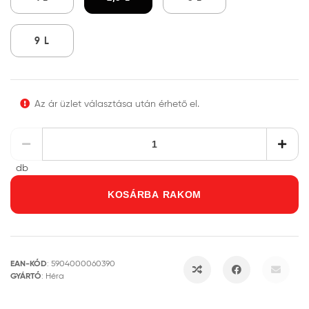
9 L
Az ár üzlet választása után érhető el.
db
KOSÁRBA RAKOM
EAN-KÓD
:
5904000060390
GYÁRTÓ
:
Héra