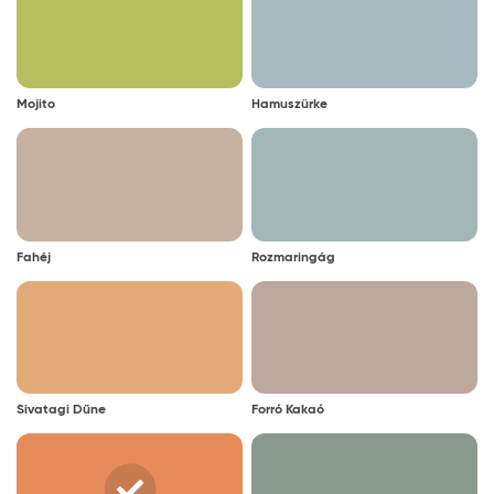
Mojito
Hamuszürke
Fahéj
Rozmaringág
Sivatagi Dűne
Forró Kakaó