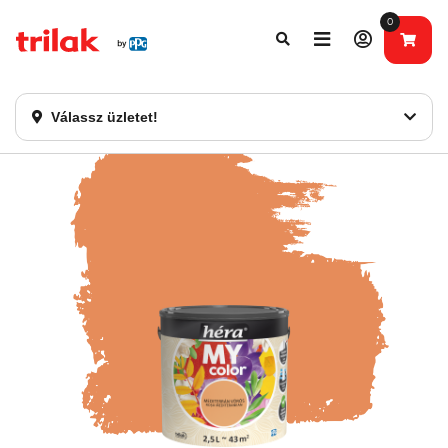
0
Fontos tájékoztatás!
Webshopunk hamarosan bezárásra kerül. Kérjük, új
rendelést már ne adjon le. Köszönjük eddigi bizalmát!
Válassz üzletet!