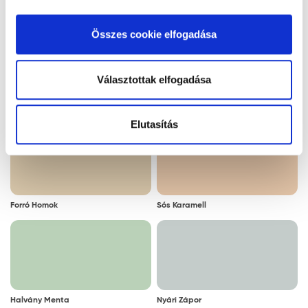
kattintva elfogadja az Ön által kiválasztott cookie-k
Jégkristály
Latte Macchiato
alkalmazását. A "Részletek megjelenítése” gombra
Összes cookie elfogadása
kattintással megismerheti és beállíthatja, hogy mely
cookie alkalmazását fogadja el.
Választottak elfogadása
Maracuja
Mézsárga
Elutasítás
Forró Homok
Sós Karamell
Halvány Menta
Nyári Zápor