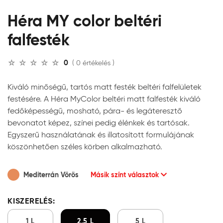
Héra MY color beltéri
falfesték
0
( 0 értékelés )
Kiváló minőségű, tartós matt festék beltéri falfelületek
festésére. A Héra MyColor beltéri matt falfesték kiváló
fedőképességű, mosható, pára- és legáteresztő
bevonatot képez, színei pedig élénkek és tartósak.
Egyszerű használatának és illatosított formulájának
köszönhetően széles körben alkalmazható.
Mediterrán Vörös
Másik színt választok
KISZERELÉS:
1 L
2,5 L
5 L