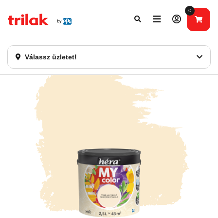
0
Fontos tájékoztatás!
Webshopunk hamarosan bezárásra kerül. Kérjük, új
rendelést már ne adjon le. Köszönjük eddigi bizalmát!
Válassz üzletet!