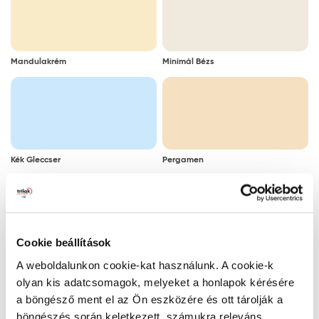
Mandulakrém
Minimál Bézs
Kék Gleccser
Pergamen
Cookie beállítások
Párás Tükör
Kaszinótojás
A weboldalunkon cookie-kat használunk. A cookie-k
olyan kis adatcsomagok, melyeket a honlapok kérésére
a böngésző ment el az Ön eszközére és ott tárolják a
böngészés során keletkezett, számukra releváns