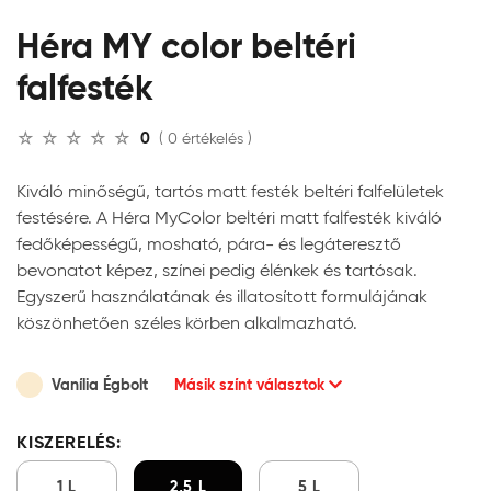
Héra MY color beltéri
falfesték
0
( 0 értékelés )
Kiváló minőségű, tartós matt festék beltéri falfelületek
festésére. A Héra MyColor beltéri matt falfesték kiváló
fedőképességű, mosható, pára- és legáteresztő
bevonatot képez, színei pedig élénkek és tartósak.
Egyszerű használatának és illatosított formulájának
köszönhetően széles körben alkalmazható.
Vanília Égbolt
Másik színt választok
KISZERELÉS:
1 L
2,5 L
5 L