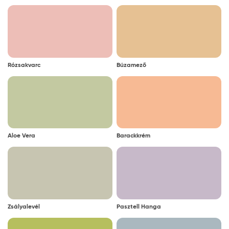
Rózsakvarc
Búzamező
Aloe Vera
Barackkrém
Zsályalevél
Pasztell Hanga