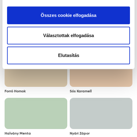
kattintva elfogadja az Ön által kiválasztott cookie-k
Jégkristály
Latte Macchiato
alkalmazását. A "Részletek megjelenítése” gombra
Összes cookie elfogadása
kattintással megismerheti és beállíthatja, hogy mely
cookie alkalmazását fogadja el.
Választottak elfogadása
Maracuja
Mézsárga
Elutasítás
Forró Homok
Sós Karamell
Halvány Menta
Nyári Zápor