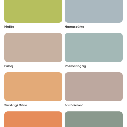
Mojito
Hamuszürke
Fahéj
Rozmaringág
Sivatagi Dűne
Forró Kakaó