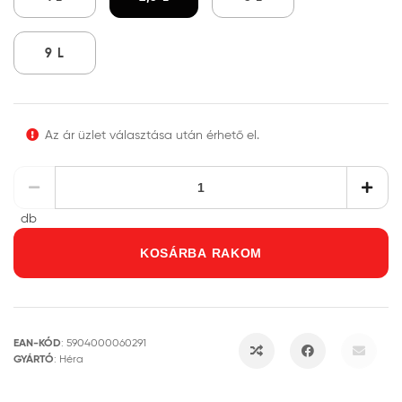
9 L
Az ár üzlet választása után érhető el.
db
KOSÁRBA RAKOM
EAN-KÓD
:
5904000060291
GYÁRTÓ
:
Héra