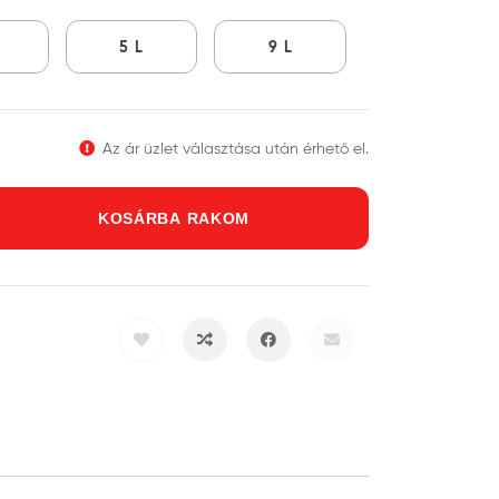
L
5 L
9 L
Az ár üzlet választása után érhető el.
KOSÁRBA RAKOM