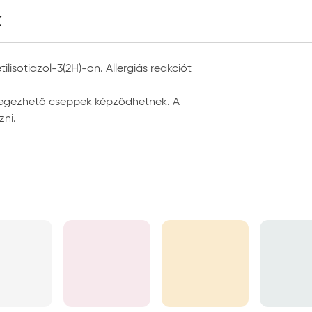
k
i falfelületek
lisotiazol-3(2H)-on. Allergiás reakciót
élegezhető cseppek képződhetnek. A
ni.
tel, hengerrel, szóróberendezéssel
szálas festőhenger, poliamid festőhenger
ecset
s 25°C fok között
ti csomagolásban, tűző naptól, fagytól védve