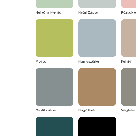
Halvány Menta
Nyári Zápor
Rózsakv
Mojito
Hamuszürke
Fahéj
Grafitszürke
Nugátkrém
Végtelen