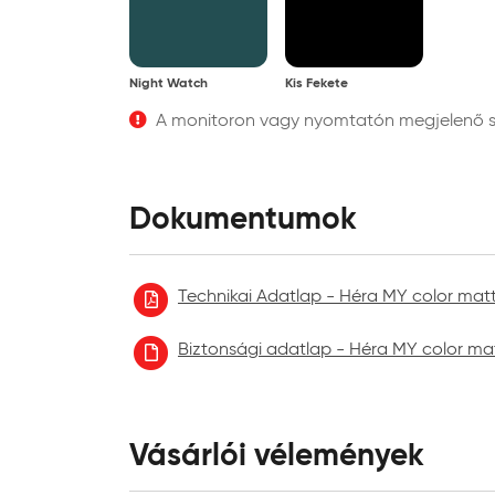
Night Watch
Kis Fekete
A monitoron vagy nyomtatón megjelenő szí
Dokumentumok
Technikai Adatlap - Héra MY color matt 
Biztonsági adatlap - Héra MY color matt 
Vásárlói vélemények