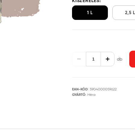
KISZERELÉS:
1 L
2,5 
db
EAN-KÓD
:
5904000059622
GYÁRTÓ
:
Héra