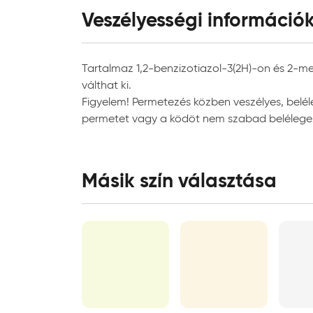
Veszélyességi információ
Alkalmazási adatok
Alkalmazási terület:
beltér
Tartalmaz 1,2-benzizotiazol-3(2H)-on és 2-meti
Javasolt rétegszám:
2
válthat ki.
Rétegek közötti száradási idő:
2 óra
Figyelem! Permetezés közben veszélyes, bel
Használatba vételi idő:
2 óra
permetet vagy a ködöt nem szabad belélegez
Felhordás módja:
ecset
Javasolt henger típusa:
mikro
Másik szín választása
Javasolt ecset típusa:
akril 
Szerszámok tisztítása:
vízzel
Egyéb adatok
Tárolási hőmérséklet:
5°C é
Tárolási mód:
erede