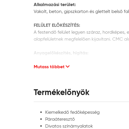
Alkalmazási terület:
Vakolt, beton, gipszkarton és glettelt belső fal
FELÜLET ELŐKÉSZÍTÉS:
A festendő felület legyen száraz, hordképes, e
alapfelületnek megfelelően kijavítani. CMC a
Anyagelőkészítés, hígítás:
A terméket a feldolgozás előtt alaposan keverj
Mutass többet
kész állapotban kerül forgalomba, hígítása n
Anyagszükséglet
:
Javasolt rétegszám: 2 réteg
Termékelőnyök
Az anyagszükséglet függ többek között a felho
anyagszükséglet pontos értékét adott esetbe
Kiemelkedő fedőképesség
A feldolgozás hőmérséklete:
Páraáteresztő
Javasolt +5-30 °C közötti anyag, alapfelület
Divatos színárnyalatok