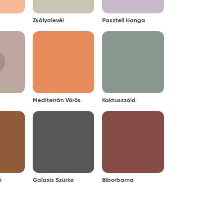
Zsályalevél
Pasztell Hanga
Mediterrán Vörös
Kaktuszzöld
ó
Galaxis Szürke
Bíborbarna