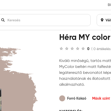
B
an bezárásra kerül. Kérjük, új rendelést már ne adjon le. Köszönjü
Vál
color beltéri falfesték
Héra MY color 
0
( 0 értékelés
Kiváló minőségű, tartós matt 
MyColor beltéri matt falfest
legáteresztő bevonatot képez
használatának és illatosítot
alkalmazható.
Forró Kakaó
Másik színt