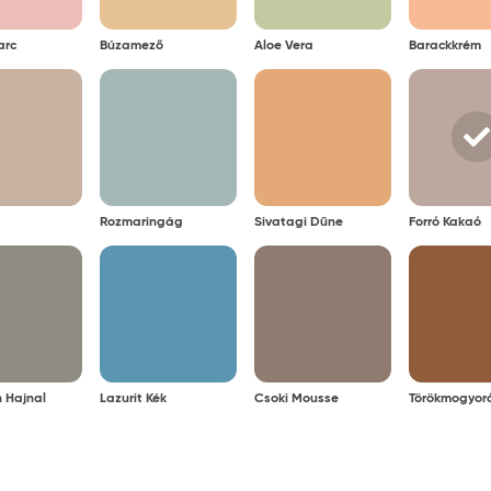
arc
Búzamező
Aloe Vera
Barackkrém
Rozmaringág
Sivatagi Dűne
Forró Kakaó
 Hajnal
Lazurit Kék
Csoki Mousse
Törökmogyor