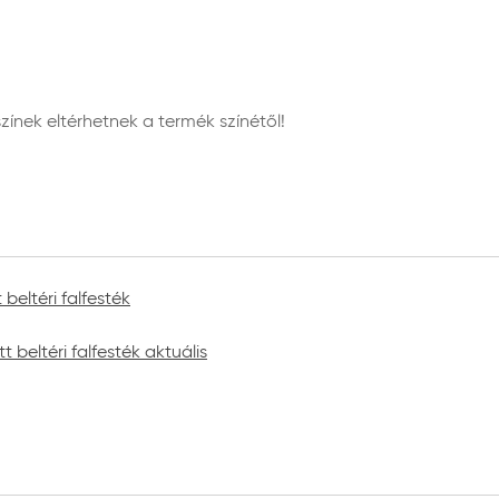
nek eltérhetnek a termék színétől!
beltéri falfesték
beltéri falfesték aktuális