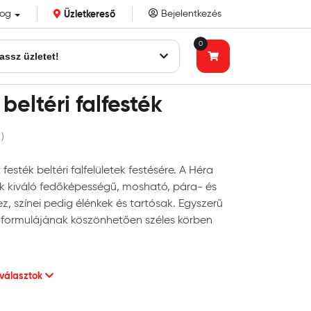
log
Üzletkereső
Bejelentkezés
k eddigi bizalmát!
0
assz üzletet!
beltéri falfesték
 )
festék beltéri falfelületek festésére. A Héra
ék kiváló fedőképességű, mosható, pára- és
, színei pedig élénkek és tartósak. Egyszerű
t formulájának köszönhetően széles körben
 választok