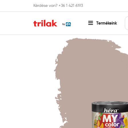
Kérdése van? +36 1 421 6193
Fontos tájékoztatás!
Webshopunk hamaros
Termékeink
Főoldal
Beltéri falfesték
Színes falfesték
Héra MY 