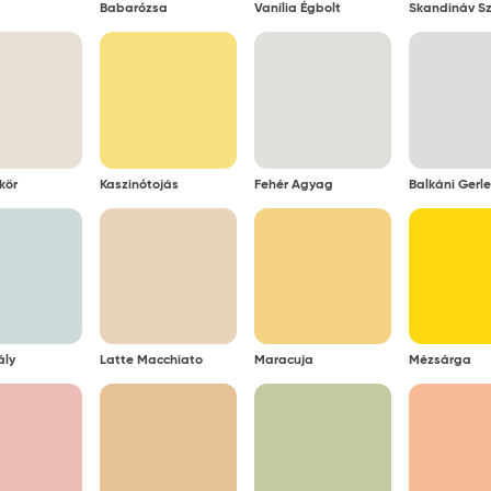
Babarózsa
Vanília Égbolt
Skandináv Sz
kör
Kaszinótojás
Fehér Agyag
Balkáni Gerle
ály
Latte Macchiato
Maracuja
Mézsárga