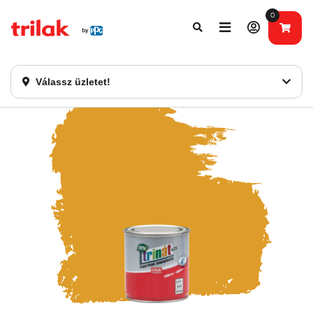
0
Fontos tájékoztatás!
Webshopunk hamarosan bezárásra kerül. Kérjük, új
rendelést már ne adjon le. Köszönjük eddigi bizalmát!
Válassz üzletet!