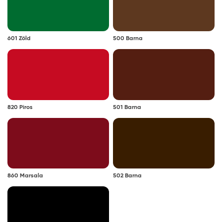
Színezhetőség:
az L, D és Z bázis színkeverőgépen
601 Zöld
500 Barna
színezhető. A színkeverhető termékek
megtalálhatók a Zománcfesték kategória Egyedi
színkeverésű zománcfestékek alkategóriában.
Megjegyzés: a javasolt rétegfelépítések minden esetben
a legjobb tudásunk szerinti ajánlások, és nem mentesítik
820 Piros
501 Barna
a felhasználót az adott festendő felület vizsgálatától.
Tanácsok, ajánlások, speciális tudnivalók, egyebek
Festés előtt a terméket minden esetben alaposan
keverje fel. A nem megfelelően felkevert festék a
felhasználás során nem fed megfelelően.
860 Marsala
502 Barna
Párás, hideg időben a száradás lelassul. Ügyeljen
arra, hogy a festett felületre a száradásig a levegő
páratartalma ne csapódjon le. Szélsőséges