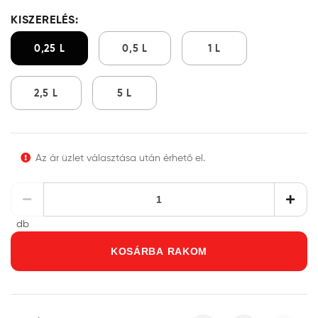
KISZERELÉS:
0,25 L
0,5 L
1 L
2,5 L
5 L
Az ár üzlet választása után érhető el.
db
KOSÁRBA RAKOM