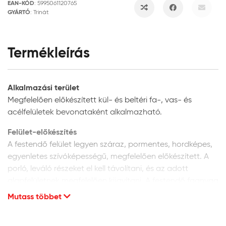
EAN-KÓD
:
5995061120765
GYÁRTÓ
:
Trinát
Termékleírás
Alkalmazási terület
Megfelelően előkészített kül- és beltéri fa-, vas- és
acélfelületek bevonataként alkalmazható.
Felület-előkészítés
A festendő felület legyen száraz, pormentes, hordképes,
egyenletes szívóképességű, megfelelően előkészített. A
porló, leváló részeket el kell távolítani, és az adott
alapfelületnek megfelelően kijavítani. A festendő faanyag
max. 5% nedvességtartalmú lehet.
Mutass többet
Új fafelületek előkészítése:
az új, korábban még
nem kezelt fafelületet finoman csiszolja meg