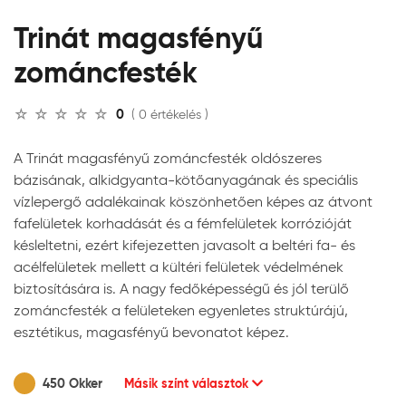
Trinát magasfényű
zománcfesték
0
( 0 értékelés )
A Trinát magasfényű zománcfesték oldószeres
bázisának, alkidgyanta-kötőanyagának és speciális
vízlepergő adalékainak köszönhetően képes az átvont
fafelületek korhadását és a fémfelületek korrózióját
késleltetni, ezért kifejezetten javasolt a beltéri fa- és
acélfelületek mellett a kültéri felületek védelmének
biztosítására is. A nagy fedőképességű és jól terülő
zománcfesték a felületeken egyenletes struktúrájú,
esztétikus, magasfényű bevonatot képez.
450 Okker
Másik színt választok