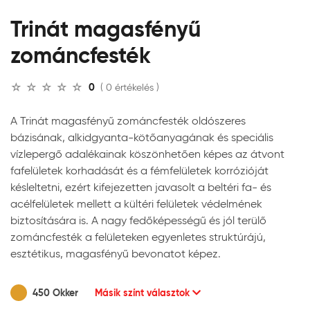
Trinát magasfényű
zománcfesték
0
( 0 értékelés )
A Trinát magasfényű zománcfesték oldószeres
bázisának, alkidgyanta-kötőanyagának és speciális
vízlepergő adalékainak köszönhetően képes az átvont
fafelületek korhadását és a fémfelületek korrózióját
késleltetni, ezért kifejezetten javasolt a beltéri fa- és
acélfelületek mellett a kültéri felületek védelmének
biztosítására is. A nagy fedőképességű és jól terülő
zománcfesték a felületeken egyenletes struktúrájú,
esztétikus, magasfényű bevonatot képez.
450 Okker
Másik színt választok