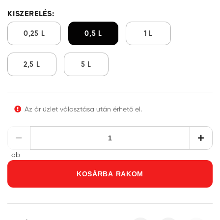
KISZERELÉS:
0,25 L
0,5 L
1 L
2,5 L
5 L
Az ár üzlet választása után érhető el.
db
KOSÁRBA RAKOM