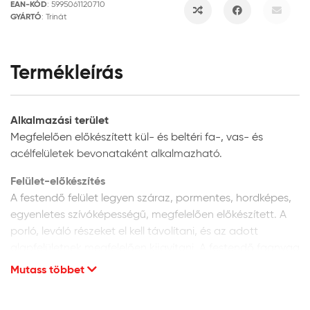
EAN-KÓD
:
5995061120710
GYÁRTÓ
:
Trinát
Termékleírás
Alkalmazási terület
Megfelelően előkészített kül- és beltéri fa-, vas- és
acélfelületek bevonataként alkalmazható.
Felület-előkészítés
A festendő felület legyen száraz, pormentes, hordképes,
egyenletes szívóképességű, megfelelően előkészített. A
porló, leváló részeket el kell távolítani, és az adott
alapfelületnek megfelelően kijavítani. A festendő faanyag
max. 5% nedvességtartalmú lehet.
Mutass többet
Új fafelületek előkészítése:
az új, korábban még
nem kezelt fafelületet finoman csiszolja meg