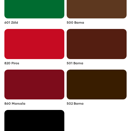
Színezhetőség:
az L, D és Z bázis színkeverőgépen
601 Zöld
500 Barna
színezhető. A színkeverhető termékek
megtalálhatók a Zománcfesték kategória Egyedi
színkeverésű zománcfestékek alkategóriában.
Megjegyzés: a javasolt rétegfelépítések minden esetben
a legjobb tudásunk szerinti ajánlások, és nem mentesítik
820 Piros
501 Barna
a felhasználót az adott festendő felület vizsgálatától.
Tanácsok, ajánlások, speciális tudnivalók, egyebek
Festés előtt a terméket minden esetben alaposan
keverje fel. A nem megfelelően felkevert festék a
felhasználás során nem fed megfelelően.
860 Marsala
502 Barna
Párás, hideg időben a száradás lelassul. Ügyeljen
arra, hogy a festett felületre a száradásig a levegő
páratartalma ne csapódjon le. Szélsőséges