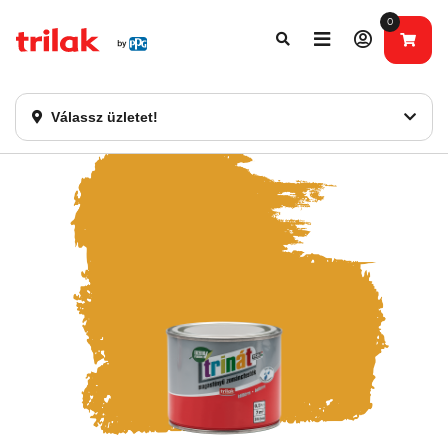
0
Fontos tájékoztatás!
Webshopunk hamarosan bezárásra kerül. Kérjük, új
rendelést már ne adjon le. Köszönjük eddigi bizalmát!
Válassz üzletet!