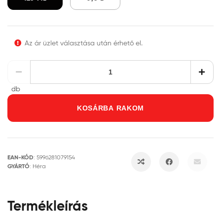
Az ár üzlet választása után érhető el.
db
KOSÁRBA RAKOM
EAN-KÓD
:
5996281079154
GYÁRTÓ
:
Héra
Termékleírás