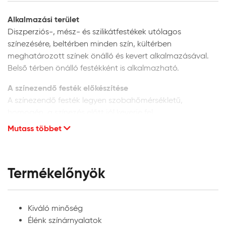
Alkalmazási terület
Diszperziós-, mész- és szilikátfestékek utólagos
színezésére, beltérben minden szín, kültérben
meghatározott színek önálló és kevert alkalmazásával.
Belső térben önálló festékként is alkalmazható.
A színezendő festék előkészítése
A színezendő festék legyen szobahőmérsékletű,
homogén, a színezés előtt jól keverje fel.
Mutass többet
Diszperziós festékek színezése:
beltéri diszperziós
festékekhez korlátlanul, kültéri festékekhez max. 10%
mennyiségben adagolható. A bekeverés előtt a
Héra Színezőpasztát és festéket jól rázza fel,
Termékelőnyök
homogenizálja, majd kis részletekben, folyamatos
keverés mellett adagolja a színezendő festékhez.
Belső térben minden szín alkalmazható, diszperziós
Kiváló minőség
homlokzatfestékekhez azonban a megfelelő UV-
Élénk színárnyalatok