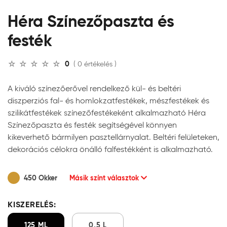
Héra Színezőpaszta és
festék
0
( 0 értékelés )
A kiváló színezőerővel rendelkező kül- és beltéri
diszperziós fal- és homlokzatfestékek, mészfestékek és
szilikátfestékek színezőfestékeként alkalmazható Héra
Színezőpaszta és festék segítségével könnyen
kikeverhető bármilyen pasztellárnyalat. Beltéri felületeken,
dekorációs célokra önálló falfestékként is alkalmazható.
450 Okker
Másik színt választok
KISZERELÉS:
125 ML
0,5 L