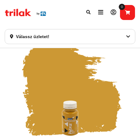
0
Fontos tájékoztatás!
Webshopunk hamarosan bezárásra kerül. Kérjük, új
rendelést már ne adjon le. Köszönjük eddigi bizalmát!
Válassz üzletet!