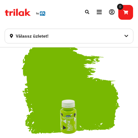
0
Fontos tájékoztatás!
Webshopunk hamarosan bezárásra kerül. Kérjük, új
rendelést már ne adjon le. Köszönjük eddigi bizalmát!
Válassz üzletet!