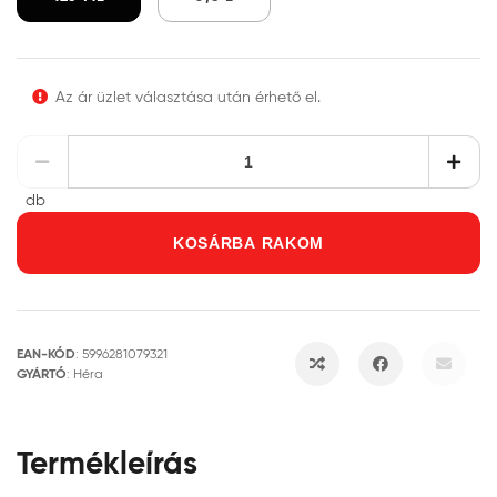
Az ár üzlet választása után érhető el.
db
KOSÁRBA RAKOM
EAN-KÓD
:
5996281079321
GYÁRTÓ
:
Héra
Termékleírás