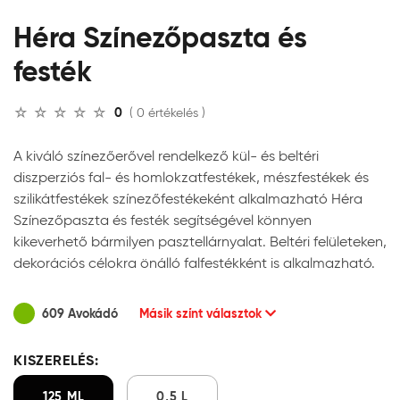
Héra Színezőpaszta és
festék
0
( 0 értékelés )
A kiváló színezőerővel rendelkező kül- és beltéri
diszperziós fal- és homlokzatfestékek, mészfestékek és
szilikátfestékek színezőfestékeként alkalmazható Héra
Színezőpaszta és festék segítségével könnyen
kikeverhető bármilyen pasztellárnyalat. Beltéri felületeken,
dekorációs célokra önálló falfestékként is alkalmazható.
609 Avokádó
Másik színt választok
KISZERELÉS:
125 ML
0,5 L