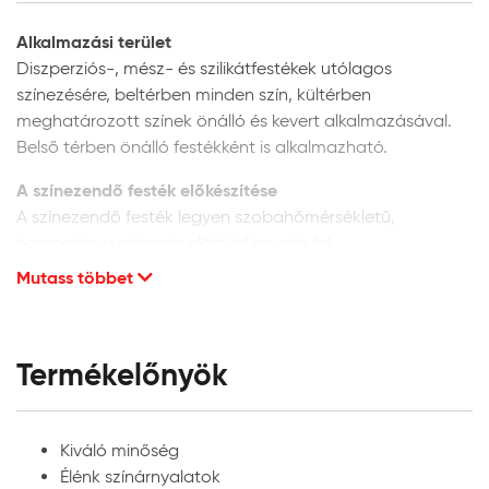
Alkalmazási terület
Diszperziós-, mész- és szilikátfestékek utólagos
színezésére, beltérben minden szín, kültérben
meghatározott színek önálló és kevert alkalmazásával.
Belső térben önálló festékként is alkalmazható.
A színezendő festék előkészítése
A színezendő festék legyen szobahőmérsékletű,
homogén, a színezés előtt jól keverje fel.
Mutass többet
Diszperziós festékek színezése:
beltéri diszperziós
festékekhez korlátlanul, kültéri festékekhez max. 10%
mennyiségben adagolható. A bekeverés előtt a
Héra Színezőpasztát és festéket jól rázza fel,
Termékelőnyök
homogenizálja, majd kis részletekben, folyamatos
keverés mellett adagolja a színezendő festékhez.
Belső térben minden szín alkalmazható, diszperziós
Kiváló minőség
homlokzatfestékekhez azonban a megfelelő UV-
Élénk színárnyalatok