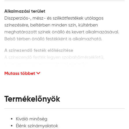
Alkalmazási terület
Diszperziós-, mész- és szilikátfestékek utólagos
színezésére, beltérben minden szín, kültérben
meghatározott színek önálló és kevert alkalmazásával.
Belső térben önálló festékként is alkalmazható.
A színezendő festék előkészítése
A színezendő festék legyen szobahőmérsékletű,
homogén, a színezés előtt jól keverje fel.
Mutass többet
Diszperziós festékek színezése:
beltéri diszperziós
festékekhez korlátlanul, kültéri festékekhez max. 10%
mennyiségben adagolható. A bekeverés előtt a
Héra Színezőpasztát és festéket jól rázza fel,
Termékelőnyök
homogenizálja, majd kis részletekben, folyamatos
keverés mellett adagolja a színezendő festékhez.
Belső térben minden szín alkalmazható, diszperziós
Kiváló minőség
homlokzatfestékekhez azonban a megfelelő UV-
Élénk színárnyalatok