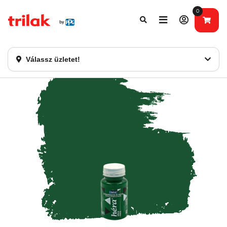
0
Fontos tájékoztatás!
Webshopunk hamarosan bezárásra kerül. Kérjük, új
rendelést már ne adjon le. Köszönjük eddigi bizalmát!
Válassz üzletet!