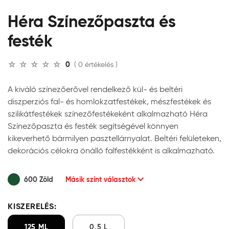
Héra Színezőpaszta és
festék
0
( 0 értékelés )
A kiváló színezőerővel rendelkező kül- és beltéri
diszperziós fal- és homlokzatfestékek, mészfestékek és
szilikátfestékek színezőfestékeként alkalmazható Héra
Színezőpaszta és festék segítségével könnyen
kikeverhető bármilyen pasztellárnyalat. Beltéri felületeken,
dekorációs célokra önálló falfestékként is alkalmazható.
600 Zöld
Másik színt választok
KISZERELÉS:
125 ML
0,5 L