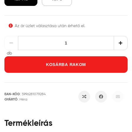
Az ár üzlet választása után érhető el.
db
KOSÁRBA RAKOM
EAN-KÓD
:
5996281079284
GYÁRTÓ
:
Héra
Termékleírás