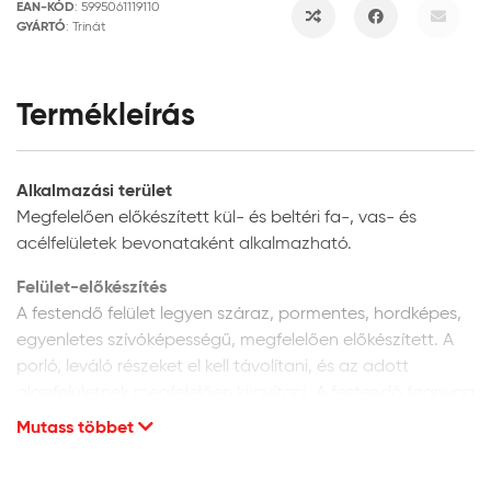
EAN-KÓD
:
5995061119110
GYÁRTÓ
:
Trinát
Termékleírás
Alkalmazási terület
Megfelelően előkészített kül- és beltéri fa-, vas- és
acélfelületek bevonataként alkalmazható.
Felület-előkészítés
A festendő felület legyen száraz, pormentes, hordképes,
egyenletes szívóképességű, megfelelően előkészített. A
porló, leváló részeket el kell távolítani, és az adott
alapfelületnek megfelelően kijavítani. A festendő faanyag
max. 5% nedvességtartalmú lehet.
Mutass többet
Új fafelületek előkészítése:
az új, korábban még
nem kezelt fafelületet finoman csiszolja meg