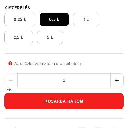
KISZERELÉS:
0,25 L
0,5 L
1 L
2,5 L
5 L
Az ár üzlet választása után érhető el.
db
KOSÁRBA RAKOM