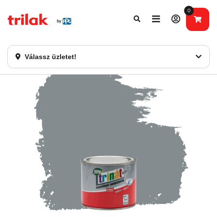
0
Fontos tájékoztatás!
Webshopunk hamarosan bezárásra kerül. Kérjük, új
rendelést már ne adjon le. Köszönjük eddigi bizalmát!
Válassz üzletet!