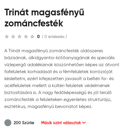
Trinát magasfényű
zománcfesték
0
( 0 értékelés )
A Trinát magasfényű zománcfesték oldószeres
bázisának, alkidgyanta-kötőanyagának és speciális
vízlepergő adalékainak köszönhetően képes az átvont
fafelületek korhadását és a fémfelületek korrózióját
késleltetni, ezért kifejezetten javasolt a beltéri fa- és
acélfelületek mellett a kültéri felületek védelmének
biztosítására is. A nagy fedőképességű és jól terülő
zománcfesték a felületeken egyenletes struktúrájú,
esztétikus, magasfényű bevonatot képez.
200 Szürke
Másik színt választok