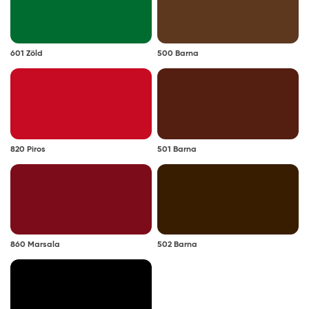
Színezhetőség:
az L, D és Z bázis színkeverőgépen
601 Zöld
500 Barna
színezhető. A színkeverhető termékek
megtalálhatók a Zománcfesték kategória Egyedi
színkeverésű zománcfestékek alkategóriában.
Megjegyzés: a javasolt rétegfelépítések minden esetben
a legjobb tudásunk szerinti ajánlások, és nem mentesítik
820 Piros
501 Barna
a felhasználót az adott festendő felület vizsgálatától.
Tanácsok, ajánlások, speciális tudnivalók, egyebek
Festés előtt a terméket minden esetben alaposan
keverje fel. A nem megfelelően felkevert festék a
felhasználás során nem fed megfelelően.
860 Marsala
502 Barna
Párás, hideg időben a száradás lelassul. Ügyeljen
arra, hogy a festett felületre a száradásig a levegő
páratartalma ne csapódjon le. Szélsőséges