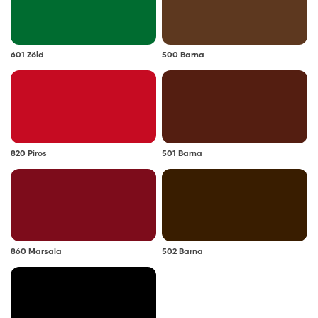
Színezhetőség:
az L, D és Z bázis színkeverőgépen
601 Zöld
500 Barna
színezhető. A színkeverhető termékek
megtalálhatók a Zománcfesték kategória Egyedi
színkeverésű zománcfestékek alkategóriában.
Megjegyzés: a javasolt rétegfelépítések minden esetben
a legjobb tudásunk szerinti ajánlások, és nem mentesítik
820 Piros
501 Barna
a felhasználót az adott festendő felület vizsgálatától.
Tanácsok, ajánlások, speciális tudnivalók, egyebek
Festés előtt a terméket minden esetben alaposan
keverje fel. A nem megfelelően felkevert festék a
felhasználás során nem fed megfelelően.
860 Marsala
502 Barna
Párás, hideg időben a száradás lelassul. Ügyeljen
arra, hogy a festett felületre a száradásig a levegő
páratartalma ne csapódjon le. Szélsőséges