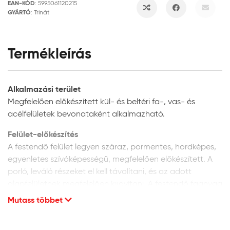
EAN-KÓD
:
5995061120215
GYÁRTÓ
:
Trinát
Termékleírás
Alkalmazási terület
Megfelelően előkészített kül- és beltéri fa-, vas- és
acélfelületek bevonataként alkalmazható.
Felület-előkészítés
A festendő felület legyen száraz, pormentes, hordképes,
egyenletes szívóképességű, megfelelően előkészített. A
porló, leváló részeket el kell távolítani, és az adott
alapfelületnek megfelelően kijavítani. A festendő faanyag
max. 5% nedvességtartalmú lehet.
Mutass többet
Új fafelületek előkészítése:
az új, korábban még
nem kezelt fafelületet finoman csiszolja meg