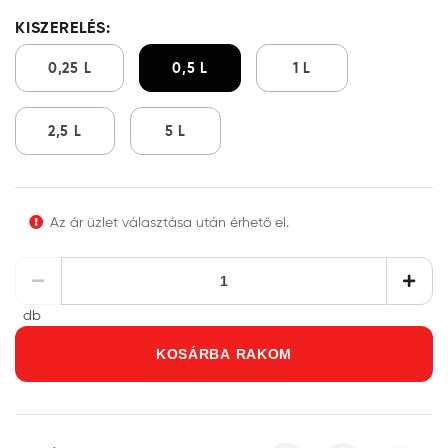
KISZERELÉS:
0,25 L
0,5 L
1 L
2,5 L
5 L
Az ár üzlet választása után érhető el.
db
KOSÁRBA RAKOM