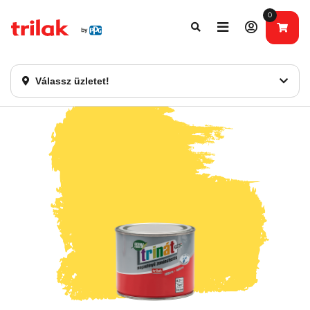
0
Fontos tájékoztatás!
Webshopunk hamarosan bezárásra kerül. Kérjük, új
rendelést már ne adjon le. Köszönjük eddigi bizalmát!
Válassz üzletet!