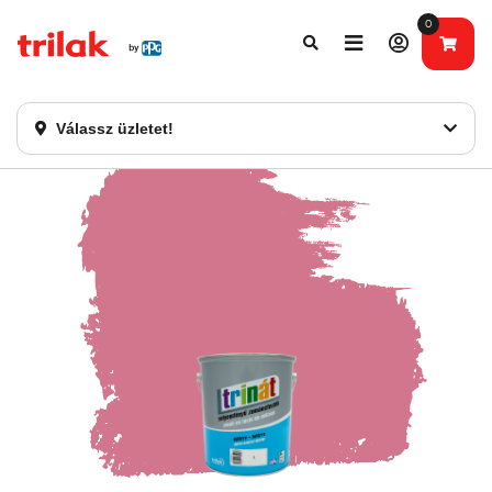
0
Fontos tájékoztatás!
Webshopunk hamarosan bezárásra kerül. Kérjük, új
rendelést már ne adjon le. Köszönjük eddigi bizalmát!
Válassz üzletet!