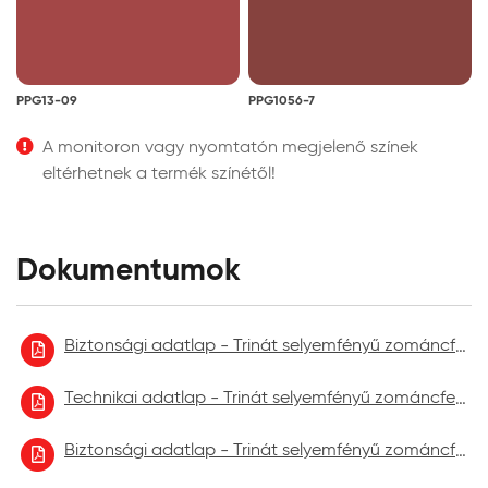
PPG13-09
PPG1056-7
A monitoron vagy nyomtatón megjelenő színek
eltérhetnek a termék színétől!
Dokumentumok
Biztonsági adatlap - Trinát selyemfényű zománcfesték
Technikai adatlap - Trinát selyemfényű zománcfesték
Biztonsági adatlap - Trinát selyemfényű zománcfesték 2023.02.