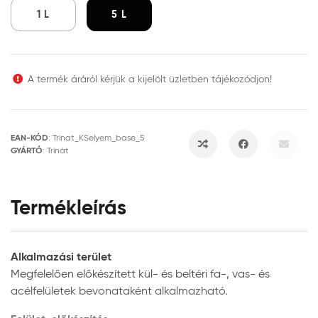
1 L
5 L
A termék áráról kérjük a kijelölt üzletben tájékozódjon!
EAN-KÓD
:
Trinat_KSelyem_base_5
GYÁRTÓ
:
Trinát
Termékleírás
Alkalmazási terület
Megfelelően előkészített kül- és beltéri fa-, vas- és
acélfelületek bevonataként alkalmazható.