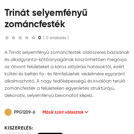
Trinát selyemfényű
zománcfesték
0
( 0 értékelés )
A Trinát selyemfényű zománcfesték oldószeres bázisának
és alkidgyanta-kötőanyagának köszönhetően megóvja
az átvont felületeket a káros időjárási hatásoktól, ezért
kültéri és beltéri fa- és fémfelületek védelmére egyaránt
alkalmazható. A nagy fedőképességű és kiválóan terülő
zománcfesték a felületeken egyenletes struktúrájú,
dekoratív, selyemfényű bevonatot képez.
PPG1209-6
Másik színt választok
KISZERELÉS: