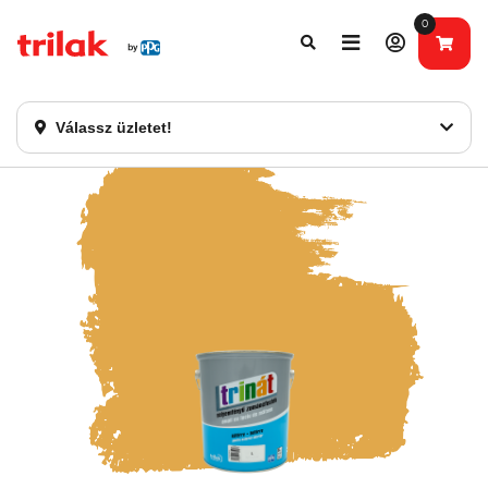
0
Fontos tájékoztatás!
Webshopunk hamarosan bezárásra kerül. Kérjük, új
rendelést már ne adjon le. Köszönjük eddigi bizalmát!
Válassz üzletet!