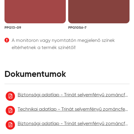
PPG13-09
PPG1056-7
A monitoron vagy nyomtatón megjelenő színek
eltérhetnek a termék színétől!
Dokumentumok
Biztonsági adatlap - Trinát selyemfényű zománcfesték
Technikai adatlap - Trinát selyemfényű zománcfesték
Biztonsági adatlap - Trinát selyemfényű zománcfesték 2023.02.