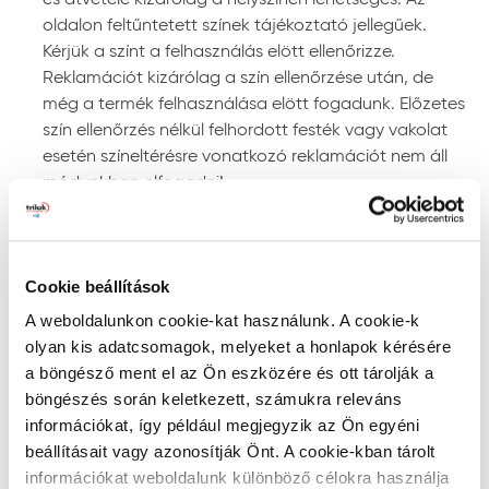
alkalmazásánál kövesse a termékismertetőben
oldalon feltűntetett színek tájékoztató jellegűek.
leírtakat.
Kérjük a színt a felhasználás elött ellenőrizze.
Reklamációt kizárólag a szín ellenőrzése után, de
Felhasználás
még a termék felhasználása elött fogadunk. Előzetes
szín ellenőrzés nélkül felhordott festék vagy vakolat
Anyagelőkészítés, hígítás:
a terméket a feldolgozás
esetén színeltérésre vonatkozó reklamációt nem áll
előtt alaposan keverje fel, illetve bizonyos
módunkban elfogadni!
időközönként festés közben is. A Trinát selyemfényű
zománcfesték felhasználásra kész állapotban kerül
Szín keresése kód szerint
forgalomba, hígítása nem szükséges. Amennyiben
mégis hígításra van szükség, ecsettel történő
RAL, NCS, és PPG Voice of Color színskálákban történő
Cookie beállítások
felhordáshoz max. 2%, préslevegős szóráshoz max.
kereséshez írja be a szín kódját a lenti mezőbe az
10% Trinát szintetikus hígítóval hígítsa. A szerszámok
alábbiak szerint:
A weboldalunkon cookie-kat használunk. A cookie-k
tisztítása és az elcseppenések eltávolítása a
- RAL kód: a RAL szó után szóközzel írjon be 4
olyan kis adatcsomagok, melyeket a honlapok kérésére
megszáradásuk előtt szintetikus hígítóval vagy
számkaraktert (pl. RAL 7001)
a böngésző ment el az Ön eszközére és ott tárolják a
lakkbenzinnel lehetséges.
- NCS kód: az S betű után szóközzel írjon be 4
böngészés során keletkezett, számukra releváns
Felhordás módja:
ecsettel, lakkhengerrel vagy
számkaraktert, kötőjelet, majd további 1 vagy 4 karaktert
információkat, így például megjegyzik az Ön egyéni
szórással. Szóráshoz a szórási paramétereket az
(pl. S 0515-Y60R).
beállításait vagy azonosítják Önt. A cookie-kban tárolt
adott géptípushoz kell beállítani. Irányadó
- PPG Voice of Color kód: PPG kezdettel, szóköz nélkül
információkat weboldalunk különböző célokra használja