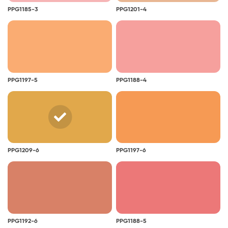
elveszítheti eredeti színét, és sárgás árnyalatot
PPG1185-3
PPG1201-4
kaphat. A sárgulás bekövetkezhet azokon a már
festett felületeken is, amelyek nem kapnak
természetes fényt.
PPG1197-5
PPG1188-4
PPG1209-6
PPG1197-6
PPG1192-6
PPG1188-5