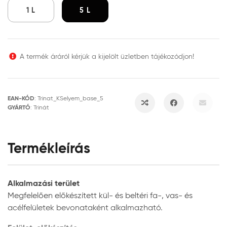
1 L
5 L
A termék áráról kérjük a kijelölt üzletben tájékozódjon!
EAN-KÓD
:
Trinat_KSelyem_base_5
GYÁRTÓ
:
Trinát
Termékleírás
Alkalmazási terület
Megfelelően előkészített kül- és beltéri fa-, vas- és
acélfelületek bevonataként alkalmazható.