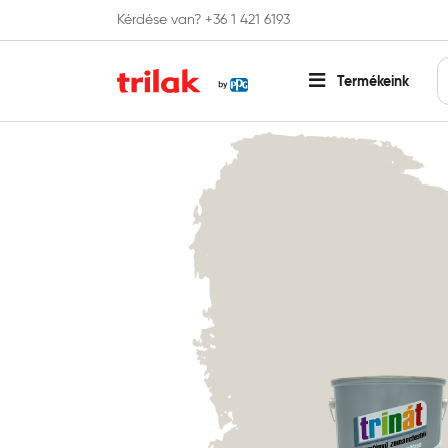
Kérdése van? +36 1 421 6193
Fontos tájékoztatás!
Webshopunk hamaros
Termékeink
Főoldal
Zománcfesték
Egyedi színkeverésű zománcf