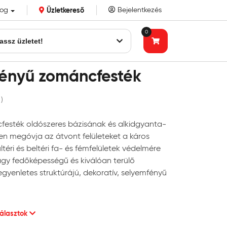
log
Üzletkereső
Bejelentkezés
k eddigi bizalmát!
0
assz üzletet!
fényű zománcfesték
 )
festék oldószeres bázisának és alkidgyanta-
 megóvja az átvont felületeket a káros
ltéri és beltéri fa- és fémfelületek védelmére
gy fedőképességű és kiválóan terülő
gyenletes struktúrájú, dekoratív, selyemfényű
választok