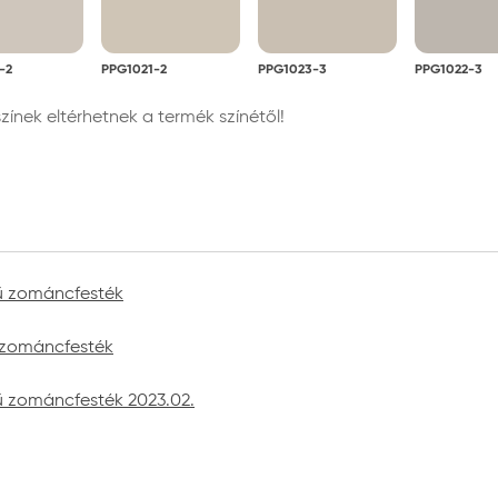
-2
PPG1021-2
PPG1023-3
PPG1022-3
nek eltérhetnek a termék színétől!
yű zománcfesték
ű zománcfesték
yű zománcfesték 2023.02.