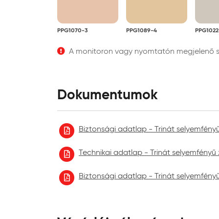
PPG1070-3
PPG1089-4
PPG1022
A monitoron vagy nyomtatón megjelenő szí
Dokumentumok
Biztonsági adatlap - Trinát selyemfén
Technikai adatlap - Trinát selyemfény
Biztonsági adatlap - Trinát selyemfén