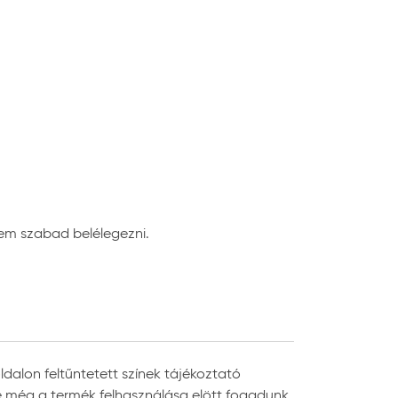
 30-50 sec
esítik a felhasználót az adott festendő
elhasználás során nem fed megfelelően.
ő páratartalma ne csapódjon le. Szélsőséges
em szabad belélegezni.
stés.
stag zománcréteg megrogyhat, a teljes
d.
iai tulajdonságából következik. A
ot kaphat. A sárgulás bekövetkezhet azokon a
dalon feltűntetett színek tájékoztató
, de még a termék felhasználása elött fogadunk.