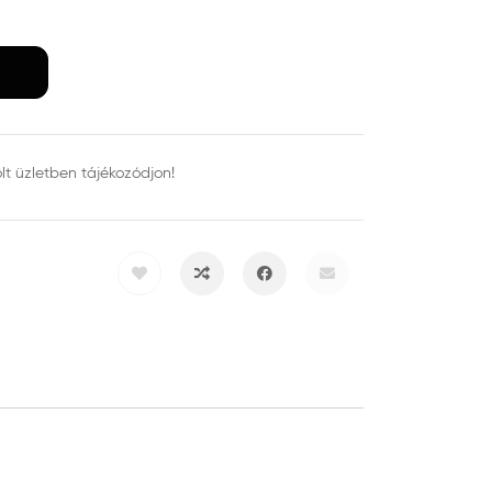
ölt üzletben tájékozódjon!