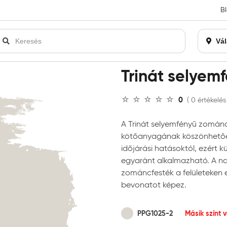
B
an bezárásra kerül. Kérjük, új rendelést már ne adjon le. Köszönjü
Vál
esték
Trinát selyemfényű zománcfesték
Trinát selyem
0
( 0 értékelés
A Trinát selyemfényű zománc
kötőanyagának köszönhetően
időjárási hatásoktól, ezért kü
egyaránt alkalmazható. A na
zománcfesték a felületeken e
bevonatot képez.
PPG1025-2
Másik színt 