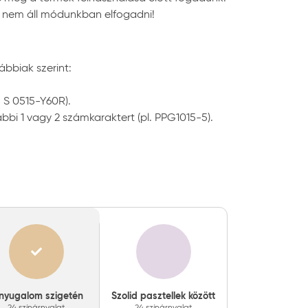
ót nem áll módunkban elfogadni!
ábbiak szerint:
. S 0515-Y60R).
bbi 1 vagy 2 számkaraktert (pl. PPG1015-5).
nyugalom szigetén
Szolid pasztellek között
24 színárnyalat
24 színárnyalat