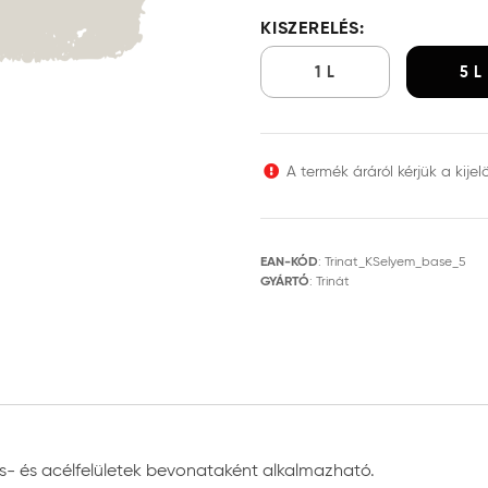
KISZERELÉS:
1 L
5 L
A termék áráról kérjük a kijel
EAN-KÓD
:
Trinat_KSelyem_base_5
GYÁRTÓ
:
Trinát
vas- és acélfelületek bevonataként alkalmazható.