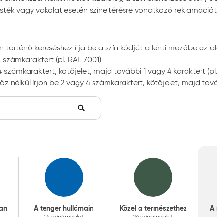
t festék vagy vakolat esetén színeltérésre vonatkozó reklamáci
 történő kereséshez írja be a szín kódját a lenti mezőbe az al
4 számkaraktert (pl. RAL 7001)
 számkaraktert, kötőjelet, majd további 1 vagy 4 karaktert (pl
öz nélkül írjon be 2 vagy 4 számkaraktert, kötőjelet, majd tová
an
A tenger hullámain
Közel a természethez
A 
24 színárnyalat
24 színárnyalat