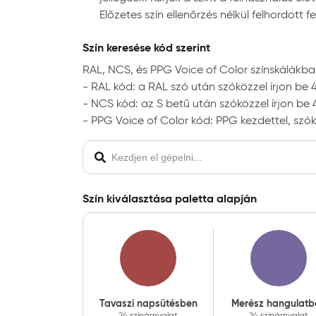
Előzetes szín ellenőrzés nélkül felhordot
Szín keresése kód szerint
RAL, NCS, és PPG Voice of Color színskálákban
- RAL kód: a RAL szó után szóközzel írjon be 
- NCS kód: az S betű után szóközzel írjon be 4
- PPG Voice of Color kód: PPG kezdettel, szók
Szín kiválasztása paletta alapján
Tavaszi napsütésben
Merész hangulatb
24 színárnyalat
24 színárnyalat